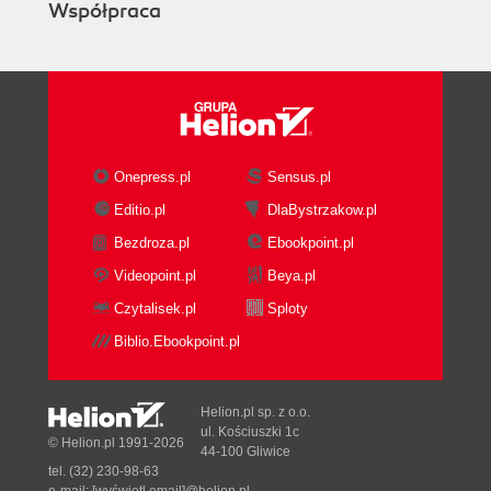
Współpraca
Onepress.pl
Sensus.pl
Editio.pl
DlaBystrzakow.pl
Bezdroza.pl
Ebookpoint.pl
Videopoint.pl
Beya.pl
Czytalisek.pl
Sploty
Biblio.Ebookpoint.pl
Helion.pl sp. z o.o.
ul. Kościuszki 1c
© Helion.pl 1991-2026
44-100 Gliwice
tel. (32) 230-98-63
e-mail:
[wyświetl email]@helion.pl