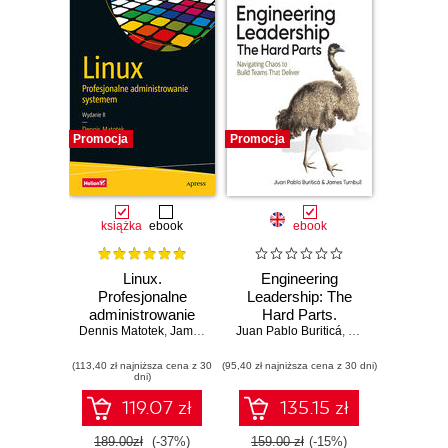
Promocja
Promocja
książka
ebook
ebook
Linux.
Engineering
Profesjonalne
Leadership: The
administrowanie
Hard Parts.
Dennis Matotek
systemem.
,
James Turnbull
Juan Pablo Buriticá
Navigating Chaos
,
Peter Lieverdink
,
James Turnbull
Wydanie II
to Build Teams
(113,40 zł najniższa cena z 30
(95,40 zł najniższa cena z 30 dni)
That Deliver
dni)
119.07 zł
135.15 zł
189.00zł
(-37%)
159.00 zł
(-15%)