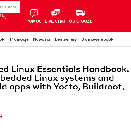
65%
POMOC
LIVE CHAT
OD O,OOZŁ
oki
Promocje
Nowości
Bestsellery
Darmowe ebooki
d Linux Essentials Handbook.
mbedded Linux systems and
ld apps with Yocto, Buildroot,