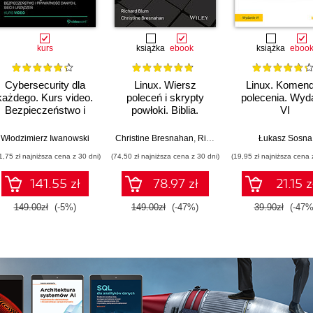
kurs
książka
ebook
książka
eboo
Cybersecurity dla
Linux. Wiersz
Linux. Komend
każdego. Kurs video.
poleceń i skrypty
polecenia. Wyd
Bezpieczeństwo i
powłoki. Biblia.
VI
prywatność danych,
Wydanie IV
sieci i urządzeń
Włodzimierz Iwanowski
Christine Bresnahan
,
Richard Blum
Łukasz Sosna
1,75 zł najniższa cena z 30 dni)
(74,50 zł najniższa cena z 30 dni)
(19,95 zł najniższa cena 
141.55 zł
78.97 zł
21.15 z
149.00zł
(-5%)
149.00zł
(-47%)
39.90zł
(-47%