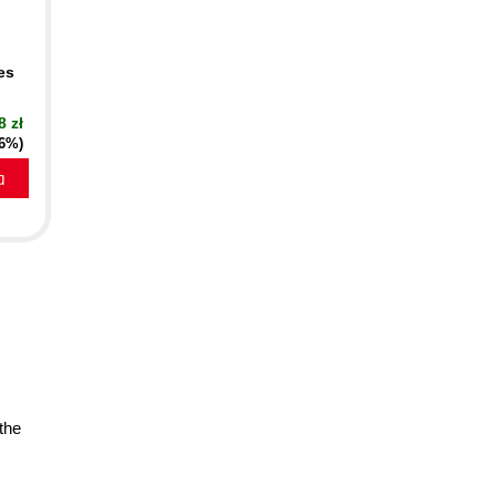
es
8 zł
16%)
a
the