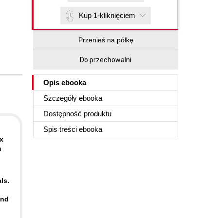
Kup 1-kliknięciem
Przenieś na półkę
Do przechowalni
Opis
ebooka
Szczegóły
ebooka
Dostępność produktu
Spis treści
ebooka
x
h
ls.
ond