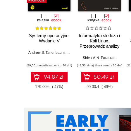
Promocja
książka
ebook
książka
ebook
Systemy operacyjne.
Informatyka śledcza i
Wydanie V
Kali Linux.
Przeprowadź analizy
nośników pamięci,
Andrew S. Tanenbaum
,
Herbert Bos
ruchu sieciowego i
Shiva V. N. Parasram
zawartości RAM-u za
(89,50 zł najniższa cena z 30 dni)
(49,50 zł najniższa cena z 30 dni)
(11
pomocą narzędzi
systemu Kali Linux
94.87 zł
50.49 zł
2022.x. Wydanie III
179.00zł
(-47%)
99.00zł
(-49%)