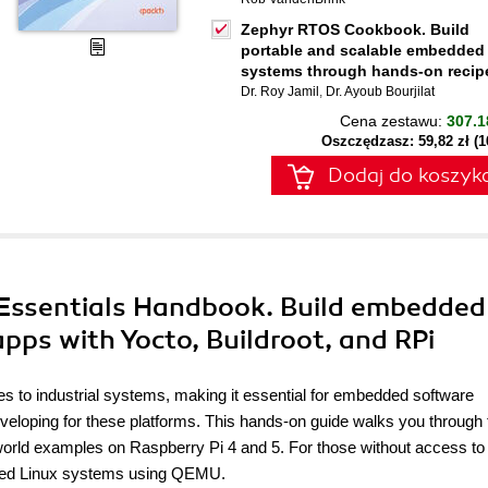
Zephyr RTOS Cookbook. Build
portable and scalable embedded
systems through hands-on recip
Dr. Roy Jamil
,
Dr. Ayoub Bourjilat
Cena zestawu:
307.1
Oszczędzasz: 59,82 zł (
Dodaj do koszyk
Essentials Handbook. Build embedded
pps with Yocto, Buildroot, and RPi
 to industrial systems, making it essential for embedded software
eveloping for these platforms. This hands-on guide walks you through 
world examples on Raspberry Pi 4 and 5. For those without access to
dded Linux systems using QEMU.