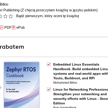
illoo
t Publishing
(Z chęcią przeczytam książkę w języku polskim)
Bądź pierwszym, który oceni tę książkę
PDF
ePub
 rabatem
Embedded Linux Essentials
Handbook. Build embedded Linu
systems and real-world apps wit
Yocto, Buildroot, and RPi
Mohammed Billoo
Linux for Networking Professiona
Strengthen your networking and
security efforts with Linux - Sec
Edition
Rob VandenBrink