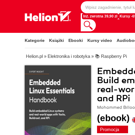
Inż. zwrotna 39,90 zł
Kursy -
Kategorie
Książki
Ebooki
Kursy video
Audiobo
Helion.pl
»
Elektronika i robotyka
»
📚 Raspberry Pi
Embedde
Build e
real-wor
and RPi
Mohammed Billoo
(ebook)
Promocja