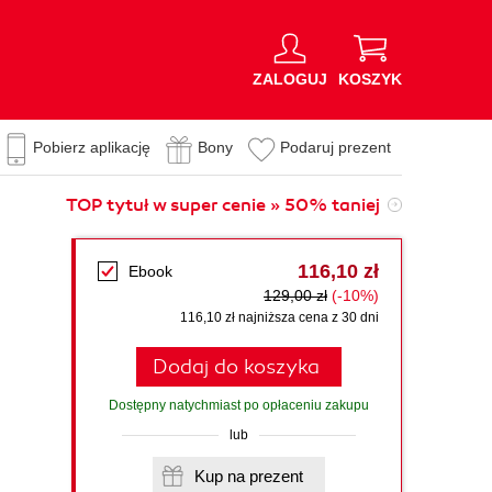
ZALOGUJ
KOSZYK
Pobierz aplikację
Bony
Podaruj prezent
TOP tytuł w super cenie » 50% taniej
116,10 zł
Ebook
129,00 zł
(-10%)
116,10 zł najniższa cena z 30 dni
Dodaj do koszyka
Dostępny natychmiast po opłaceniu zakupu
lub
Kup na prezent