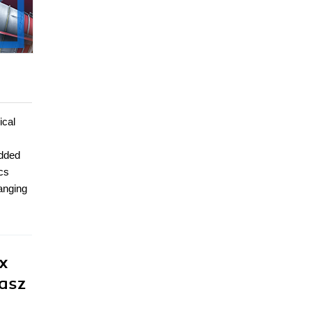
ical
edded
cs
anging
x
asz