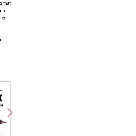
d that
 on
ing
n-
Bestseller
Promocja
Promoc