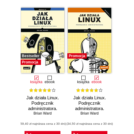
Bestseller
Promocja
Promocja
książka
ebook
książka
ebook
Jak działa Linux.
Jak działa Linux.
Podręcznik
Podręcznik
administratora.
administratora.
Wydanie III
Brian Ward
Wydanie II
Brian Ward
(59,40 zł najniższa cena z 30 dni)
(34,50 zł najniższa cena z 30 dni)