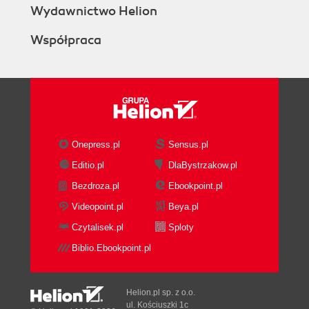
Wydawnictwo Helion
Współpraca
Onepress.pl
Sensus.pl
Editio.pl
DlaBystrzakow.pl
Bezdroza.pl
Ebookpoint.pl
Videopoint.pl
Beya.pl
Czytalisek.pl
Sploty
Biblio.Ebookpoint.pl
Helion.pl sp. z o.o.
ul. Kościuszki 1c