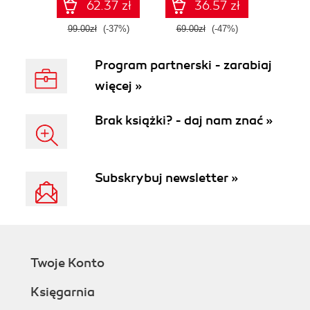
62.37 zł
36.57 zł
99.00zł
(-37%)
69.00zł
(-47%)
Program partnerski - zarabiaj
więcej »
Brak książki? - daj nam znać »
Subskrybuj newsletter »
Twoje Konto
Księgarnia