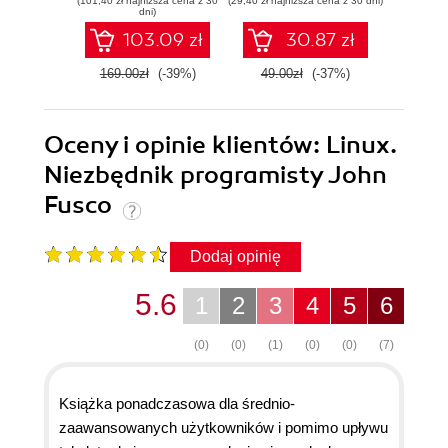
(101,40 zł najniższa cena z 30
(29,40 zł najniższa cena z 30 dni)
(35,40 zł naj
bezpieczeństwo
dni)
sieci
103.09 zł
30.87 zł
169.00zł
(-39%)
49.00zł
(-37%)
59.0
Oceny i opinie klientów: Linux.
Niezbędnik programisty John
Fusco
Dodaj opinię
5.6
1
2
3
4
5
6
(0)
(0)
(1)
(0)
(0)
(7)
Książka ponadczasowa dla średnio-
zaawansowanych użytkowników i pomimo upływu