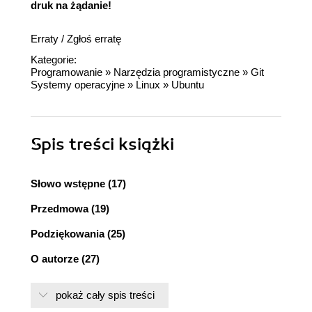
druk na żądanie!
dnż
Erraty
/
Zgłoś erratę
Kategorie:
Programowanie
»
Narzędzia programistyczne
»
Git
Systemy operacyjne
»
Linux
»
Ubuntu
Spis treści
książki
Słowo wstępne (17)
Przedmowa (19)
Podziękowania (25)
O autorze (27)
Rozdział 1. Pobieranie i instalacja narzędzi
pokaż cały spis treści
oferowanych w trybie open source (29)