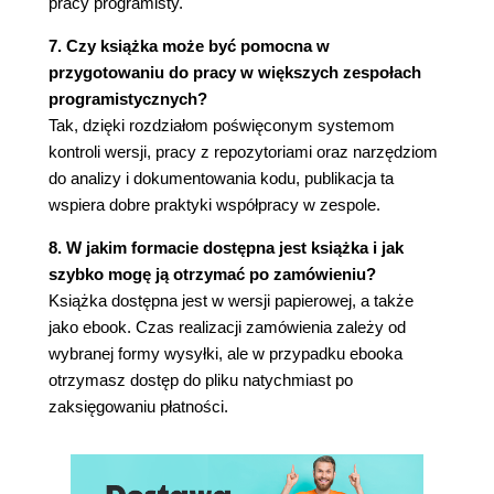
pracy programisty.
2.5.2. Materiały dostępne w internecie (141)
7. Czy książka może być pomocna w
Rozdział 3. Szukanie pomocy (143)
przygotowaniu do pracy w większych zespołach
3.1. Wprowadzenie (143)
programistycznych?
3.2. Narzędzia pomocy elektronicznej (144)
Tak, dzięki rozdziałom poświęconym systemom
3.2.1. Strona man (144)
kontroli wersji, pracy z repozytoriami oraz narzędziom
3.2.2. Organizacja stron man (145)
do analizy i dokumentowania kodu, publikacja ta
3.2.3. Przeszukiwanie stron man - narzędzie
wspiera dobre praktyki współpracy w zespole.
apropos (149)
8. W jakim formacie dostępna jest książka i jak
3.2.4. Poszukiwanie właściwych stron man -
szybko mogę ją otrzymać po zamówieniu?
polecenie whatis (151)
Książka dostępna jest w wersji papierowej, a także
3.2.5. Czego należy szukać na stronach man
jako ebook. Czas realizacji zamówienia zależy od
(152)
wybranej formy wysyłki, ale w przypadku ebooka
3.2.6. Kilka szczególnie przydatnych stron
otrzymasz dostęp do pliku natychmiast po
man (153)
zaksięgowaniu płatności.
3.2.7. Narzędzie info projektu GNU (155)
3.2.8. Przeglądanie stron info (156)
3.2.9. Przeszukiwanie stron info (159)
3.2.10. Zalecane strony info (160)