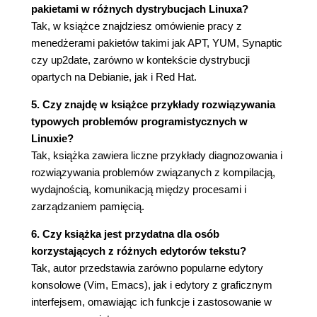
pakietami w różnych dystrybucjach Linuxa?
2.2.4. Zrozumieć biblioteki (104)
Tak, w książce znajdziesz omówienie pracy z
2.3. Proces kompilacji (109)
menedżerami pakietów takimi jak APT, YUM, Synaptic
2.3.1. Narzędzia kompilacji GNU (110)
czy up2date, zarówno w kontekście dystrybucji
2.3.2. Etap konfiguracji (skrypt configure)
opartych na Debianie, jak i Red Hat.
(111)
2.3.3. Etap kompilacji 3 narzędzie make (113)
5. Czy znajdę w książce przykłady rozwiązywania
2.3.4. Etap instalacji 3 polecenie make install
typowych problemów programistycznych w
(114)
Linuxie?
2.4. Zrozumieć błędy i ostrzeżenia (115)
Tak, książka zawiera liczne przykłady diagnozowania i
2.4.1. Typowe błędy w plikach Makefile (115)
rozwiązywania problemów związanych z kompilacją,
2.4.2. Błędy na etapie konfiguracji (119)
wydajnością, komunikacją między procesami i
2.4.3. Błędy na etapie kompilacji (120)
zarządzaniem pamięcią.
2.4.4. Zrozumieć błędy kompilatora (124)
2.4.5. Zrozumieć ostrzeżenia kompilatora
6. Czy książka jest przydatna dla osób
(126)
korzystających z różnych edytorów tekstu?
2.4.6. Zrozumieć błędy programu łączącego
Tak, autor przedstawia zarówno popularne edytory
(138)
konsolowe (Vim, Emacs), jak i edytory z graficznym
2.5. Podsumowanie (140)
interfejsem, omawiając ich funkcje i zastosowanie w
2.5.1. Narzędzia użyte w tym rozdziale (140)