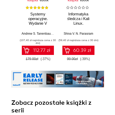
książka
ebook
książka
ebook
Systemy
Informatyka
Cybers
operacyjne.
śledcza i Kali
każd
Wydanie V
Linux.
Przeprowadź
Bezpi
analizy nośników
pry
Andrew S. Tanenbaum
,
Herbert Bos
Shiva V. N. Parasram
Włodzimi
pamięci, ruchu
danyc
(107,40 zł najniższa cena z 30
(59,40 zł najniższa cena z 30 dni)
(111,75 zł 
sieciowego i
ur
dni)
zawartości RAM-u
112.77 zł
60.39 zł
za pomocą
narzędzi systemu
179.00zł
(-37%)
99.00zł
(-39%)
149.
Kali Linux 2022.x.
Wydanie III
Zobacz pozostałe książki z
serii