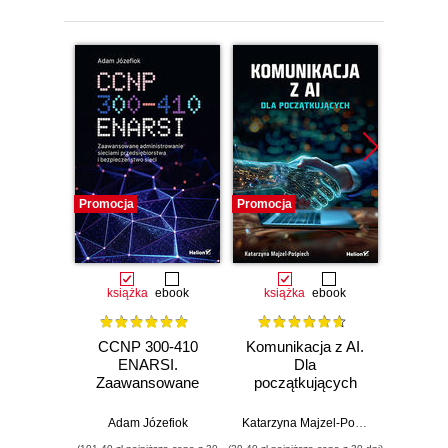
Promocja
Promocja
Promocj
książka
ebook
książka
ebook
ksią
CCNP 300-410
Komunikacja z AI.
Inf
ENARSI.
Dla
kodowa
Zaawansowane
początkujących
wprow
administrowanie
prz
sieciami
zas
Adam Józefiok
Katarzyna Majzel-Pośpiech
Wojcie
przedsiębiorstwa i