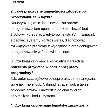
Linuxem.
1.8. Aktualizowanie pakietów (64)
1.8.1. APT 3 Advanced Package Tool (66)
2. Jakie praktyczne umiejętności zdobędę po
1.8.2. YUM 3 Yellowdog Updater Modified
przeczytaniu tej książki?
(67)
Nauczysz się m.in. instalować i zarządzać
1.8.3. Synaptic 3 nakładka narzędzia APT z
oprogramowaniem open source, kompilować kod
graficznym interfejsem użytkownika (67)
źródłowy, korzystać z edytorów tekstu (Vim, Emacs),
1.8.4. up2date 3 narzędzie aktualizujące
stosować systemy kontroli wersji, diagnozować i
pakiety dystrybucji Red Hat (69)
rozwiązywać problemy z wydajnością oraz debugować
1.9. Podsumowanie (71)
oprogramowanie w środowisku Linux.
1.9.1. Narzędzia użyte w tym rozdziale (71)
3. Czy książka omawia konkretne narzędzia i
1.9.2. Materiały dostępne w internecie (72)
polecenia przydatne w codziennej pracy
Rozdział 2. Kompilacja kodu źródłowego (73)
programisty?
2.1. Wprowadzenie (73)
Tak, autor szczegółowo opisuje praktyczne narzędzia,
2.2. Narzędzia kompilujące (74)
takie jak make, gdb, Valgrind, strace, lsof, a także
2.2.1. Rys historyczny (74)
polecenia powłoki i narzędzia do analizy oraz
2.2.2. Zrozumieć program make (77)
optymalizacji kodu i systemu.
2.2.3. Jak przebiega proces łączenia
4. Czy książka obejmuje tematykę zarządzania
programów (103)