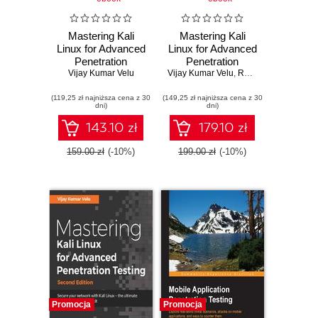
Mastering Kali
Mastering Kali
Linux for Advanced
Linux for Advanced
Penetration
Penetration
Testing. Become a
Vijay Kumar Velu
Vijay Kumar Velu
Testing. Secure
,
Robert Beggs
cybersecurity
your network with
(119,25 zł najniższa cena z 30
ethical hacking
(149,25 zł najniższa cena z 30
Kali Linux 2019.1 –
dni)
dni)
expert using
the ultimate white
Metasploit, Nmap,
hat hackers' toolkit
143.10 zł
179.10 zł
Wireshark, and
- Third Edition
Burp Suite - Fourth
159.00 zł
(-10%)
199.00 zł
(-10%)
Edition
Promocja
Promocja