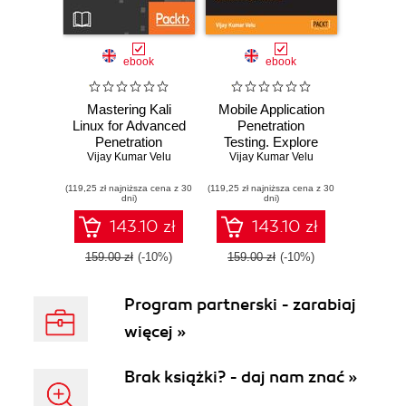
ebook
ebook
Mastering Kali
Mobile Application
Linux for Advanced
Penetration
Penetration
Testing. Explore
Testing, Second
Vijay Kumar Velu
real-world threat
Vijay Kumar Velu
Edition. Secure
scenarios, attacks
(119,25 zł najniższa cena z 30
your network with
(119,25 zł najniższa cena z 30
on mobile
dni)
dni)
Kali Linux – the
applications, and
ultimate white hat
ways to counter
143.10 zł
143.10 zł
hackers' toolkit -
them
Second Edition
159.00 zł
(-10%)
159.00 zł
(-10%)
Program partnerski - zarabiaj
więcej »
Brak książki? - daj nam znać »