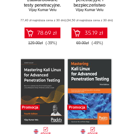
testy penetracyjne.
bezpieczeństwo
Zostań ekspertem
Vijay Kumar Velu
Vijay Kumar Velu
sieci dla
cyberbezpieczeństwa
zaawansowanych.
(77,40 zł najniższa cena z 30 dni)
za pomocą
(34,50 zł najniższa cena z 30 dni)
Wydanie II
Metasploit, Nmap,
Wireshark i Burp
78.69 zł
35.19 zł
Suite. Wydanie IV
129.00zł
(-39%)
69.00zł
(-49%)
Promocja
Promocja
ebook
ebook