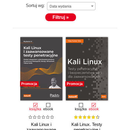
Sortuj wg:
Data wydania
Filtruj »
Promocja
Promocja
książka
ebook
książka
ebook
Kali Linux i
Kali Linux. Testy
zaawansowane
penetracyjne i