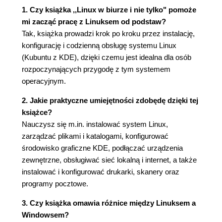
Aby otworzyć plik lub folder (84)
1. Czy książka ,,Linux w biurze i nie tylko" pomoże
Aby skopiować lub przenieść plik lub folder
mi zacząć pracę z Linuksem od podstaw?
(85)
Tak, książka prowadzi krok po kroku przez instalację,
Aby przenieść plik lub folder za pomocą
konfigurację i codzienną obsługę systemu Linux
przeciągania (86)
(Kubuntu z KDE), dzięki czemu jest idealna dla osób
Aby zapisać plik (87)
rozpoczynających przygodę z tym systemem
Aby utworzyć folder, pusty plik tekstowy lub
operacyjnym.
pusty plik HTML (87)
2. Jakie praktyczne umiejętności zdobędę dzięki tej
Aby zaznaczyć wiele plików lub folderów (88)
książce?
Aby usunąć plik lub folder (89)
Nauczysz się m.in. instalować system Linux,
Aby w wyniku usuwania pliki były usuwane
zarządzać plikami i katalogami, konfigurować
trwale (90)
środowisko graficzne KDE, podłączać urządzenia
Aby wydrukować dokument (91)
zewnętrzne, obsługiwać sieć lokalną i internet, a także
Aby zmienić nazwę pliku lub folderu (91)
instalować i konfigurować drukarki, skanery oraz
Aby otworzyć folder udostępniony na innym
programy pocztowe.
komputerze (92)
Aby otworzyć folder udostępniony na
3. Czy książka omawia różnice między Linuksem a
serwerze FTP (92)
Windowsem?