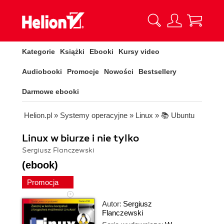
Kategorie
Książki
Ebooki
Kursy video
Audiobooki
Promocje
Nowości
Bestsellery
Darmowe ebooki
Helion.pl
»
Systemy operacyjne
»
Linux
»
📚 Ubuntu
Linux w biurze i nie tylko
Sergiusz Flanczewski
(ebook)
Promocja
Autor:
Sergiusz
Flanczewski