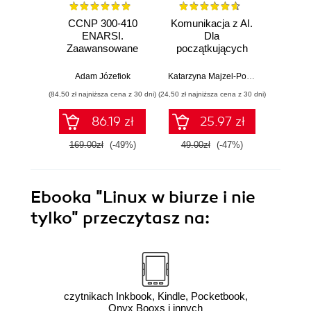
CCNP 300-410
Komunikacja z AI.
Inf
ENARSI.
Dla
kodowa
Zaawansowane
początkujących
wprow
administrowanie
prz
sieciami
zas
Adam Józefiok
Katarzyna Majzel-Pośpiech
Wojcie
przedsiębiorstwa i
(84,50 zł najniższa cena z 30 dni)
(24,50 zł najniższa cena z 30 dni)
(29,49 zł naj
bezpieczeństwo
sieci
86.19 zł
25.97 zł
169.00zł
(-49%)
49.00zł
(-47%)
59.0
Ebooka
"Linux w biurze i nie
tylko"
przeczytasz na:
czytnikach Inkbook, Kindle, Pocketbook,
Onyx Booxs i innych