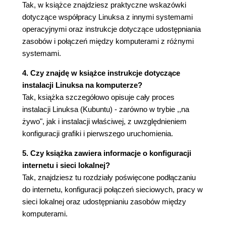
Aby zmienić wygląd elementów w folderze
Tak, w książce znajdziesz praktyczne wskazówki
(96)
dotyczące współpracy Linuksa z innymi systemami
Aby zmienić właściwości pliku lub folderu (97)
operacyjnymi oraz instrukcje dotyczące udostępniania
Konqueror (101)
zasobów i połączeń między komputerami z różnymi
Menedżer plików MC (103)
systemami.
Instalacja MC za pomocą KPackageKit
4. Czy znajdę w książce instrukcje dotyczące
Software Management (104)
instalacji Linuksa na komputerze?
Instalacja MC za pomocą konsoli (107)
Tak, książka szczegółowo opisuje cały proces
Uruchomienie MC (108)
instalacji Linuksa (Kubuntu) - zarówno w trybie ,,na
Rozdział 5. Sieć lokalna, czyli w jedności siła (109)
żywo", jak i instalacji właściwej, z uwzględnieniem
Adres IP (109)
konfiguracji grafiki i pierwszego uruchomienia.
Brama sieciowa (111)
Protokół DHCP (111)
5. Czy książka zawiera informacje o konfiguracji
Bezpośrednie połączenie komputerów (111)
internetu i sieci lokalnej?
Grupa robocza - tworzenie lub modyfikacja -
Tak, znajdziesz tu rozdziały poświęcone podłączaniu
system Windows (117)
do internetu, konfiguracji połączeń sieciowych, pracy w
Grupa robocza - tworzenie lub modyfikacja -
sieci lokalnej oraz udostępnianiu zasobów między
system Kubuntu (121)
komputerami.
Przeglądanie zasobów sieciowych przy