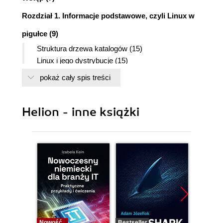
Rozdział 1. Informacje podstawowe, czyli Linux w
pigułce (9)
Struktura drzewa katalogów (15)
Linux i jego dystrybucje (15)
Rozdział 2. Instalacja systemu, czyli od czegoś
pokaż cały spis treści
trzeba zacząć (19)
Uruchomienie systemu "na żywo" (19)
Helion - inne książki
Instalacja "właściwa" systemu (27)
Pierwsze uruchomienie Kubuntu (32)
Menu klasyczne (33)
Zmiana ustawienia rozdzielczości ekranu (35)
Rozdział 3. Konfiguracja KDE, czyli nie tylko
upiększanie systemu (39)
Ustawienia wskaźnika myszy (39)
Menu panelu (41)
Nowość
Bestseller
Bestselle