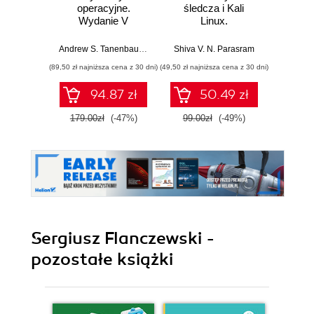
operacyjne.
śledcza i Kali
każd
Wydanie V
Linux.
Przeprowadź
Bezpi
analizy nośników
pry
Andrew S. Tanenbaum
,
Herbert Bos
Shiva V. N. Parasram
Włodzimi
pamięci, ruchu
danyc
(89,50 zł najniższa cena z 30 dni)
(49,50 zł najniższa cena z 30 dni)
(111,75 zł 
sieciowego i
ur
zawartości RAM-u
94.87 zł
50.49 zł
za pomocą
narzędzi systemu
179.00zł
(-47%)
99.00zł
(-49%)
149.0
Kali Linux 2022.x.
Wydanie III
Sergiusz Flanczewski -
pozostałe książki