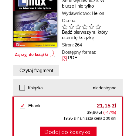
Serie wydawnicze:
W
biurze i nie tylko
Wydawnictwo:
Helion
Ocena:
Bądź pierwszym, który
oceni tę książkę
Stron:
264
Dostępny format:
Zajrzyj do książki
PDF
Czytaj fragment
Książka
niedostępna
21,15 zł
Ebook
39,90 zł
(-47%)
19,95 zł najniższa cena z 30 dni
Dodaj do koszyka