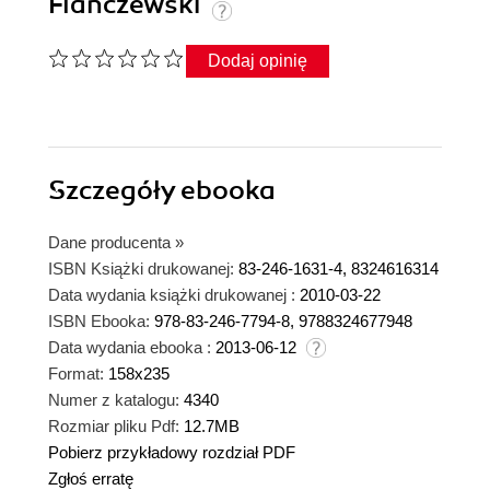
Flanczewski
Dodaj opinię
Szczegóły
ebooka
Dane producenta
»
ISBN Książki drukowanej:
83-246-1631-4, 8324616314
Data wydania książki drukowanej :
2010-03-22
ISBN Ebooka:
978-83-246-7794-8, 9788324677948
Data wydania ebooka :
2013-06-12
Format:
158x235
Numer z katalogu:
4340
Rozmiar pliku Pdf:
12.7MB
Pobierz przykładowy rozdział PDF
Zgłoś erratę