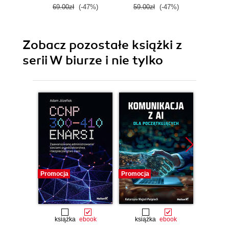
69.00zł
(-47%)
59.00zł
(-47%)
77.0
Zobacz pozostałe książki z
serii W biurze i nie tylko
Promocja
Promocja
Promocj
książka
ebook
książka
ebook
ksią