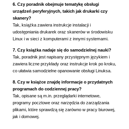
6. Czy poradnik obejmuje tematykę obsługi
bezpośrednim połączeniu dwóch komputerów
urządzeń peryferyjnych, takich jak drukarki czy
(123)
skanery?
Lokalna sieć komputerowa - adresowanie ręczne
Tak, książka zawiera instrukcje instalacji i
(124)
udostępniania drukarek oraz skanerów w środowisku
Dostęp do zasobów sieciowych za pomocą
Linux i w sieci z komputerami z innymi systemami.
Samby (129)
Udostępnianie w sieci zasobów komputera
7. Czy książka nadaje się do samodzielnej nauki?
pracującego pod systemem Kubuntu (131)
Tak, poradnik jest napisany przystępnym językiem i
Realizacja procedury udostępnienia (133)
zawiera liczne przykłady oraz instrukcje krok po kroku,
Połączenie komputerów o różnych systemach
co ułatwia samodzielne opanowanie obsługi Linuksa.
operacyjnych typu "zdalny pulpit" (143)
8. Czy w książce znajdę informacje o przydatnych
Połączenie komputera pracującego pod
programach do codziennej pracy?
systemem Kubuntu do pulpitu komputera z
Tak, opisane są m.in. przeglądarki internetowe,
systemem Windows XP Professional (143)
programy pocztowe oraz narzędzia do zarządzania
Połączenie komputera pracującego pod
plikami, które sprawdzą się zarówno w pracy biurowej,
systemem Windows Vista do pulpitu
jak i domowej.
komputera z systemem Kubuntu (149)
Lokalna sieć komputerowa - adresowanie