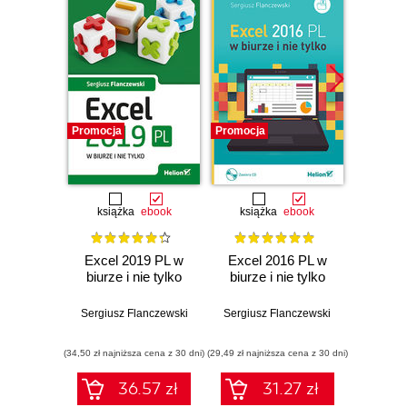
Promocja
Promocja
Promocj
książka
ebook
książka
ebook
ksią
Excel 2019 PL w
Excel 2016 PL w
Access
biurze i nie tylko
biurze i nie tylko
biurze
Sergiusz Flanczewski
Sergiusz Flanczewski
Sergius
(34,50 zł najniższa cena z 30 dni)
(29,49 zł najniższa cena z 30 dni)
(38,50 zł naj
36.57 zł
31.27 zł