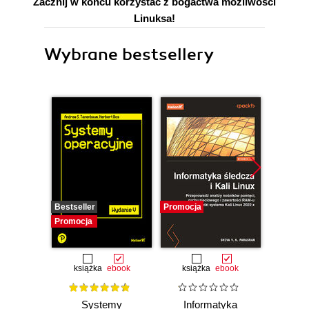
Zacznij w końcu korzystać z bogactwa możliwości
Linuksa!
Wybrane bestsellery
Bestseller
Promocja
Promocj
Promocja
książka
ebook
książka
ebook
Systemy
Informatyka
Cybers