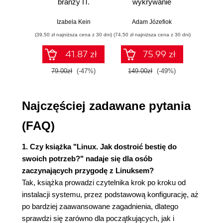
branży IT.
wykrywanie
s
Rodzaje i strategie tworzenia kopii
Praktyczne
włamań
ste
zapasowych (45)
przykłady i
p
Izabela Kein
Adam Józefiok
Wito
Sposoby tworzenia kopii zapasowych (47)
ćwiczenia
(39,50 zł najniższa cena z 30 dni)
(74,50 zł najniższa cena z 30 dni)
(29,95 zł naj
Rozdział 4. Monitorowanie zużycia zasobów (51)
41.87 zł
75.99 zł
Przestrzeń dyskowa i pamięć RAM (51)
Kontrolowanie procesów systemowych (54)
79.00zł
(-47%)
149.00zł
(-49%)
59.9
Montowanie nowych dysków twardych (58)
Pamięć SWAP (65)
Najczęściej zadawane pytania
Tworzenie pamięci SWAP na osobnej partycji
(65)
(FAQ)
Tworzenie pamięci SWAP w pliku (67)
Rozdział 5. Elementy konstrukcyjne i wyszukiwanie
1. Czy książka "Linux. Jak dostroić bestię do
swoich potrzeb?" nadaje się dla osób
plików (69)
zaczynających przygodę z Linuksem?
Rodzaje elementów konstrukcyjnych (69)
Tak, książka prowadzi czytelnika krok po kroku od
Wyszukiwanie plików (72)
instalacji systemu, przez podstawową konfigurację, aż
Rozdział 6. Planowanie zadań systemowych (77)
po bardziej zaawansowane zagadnienia, dlatego
sprawdzi się zarówno dla początkujących, jak i
Rozdział 7. Użytkownicy, grupy i uprawnienia (81)