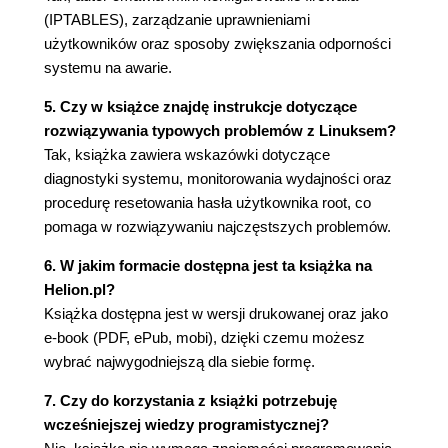
Konfiguracja IP i DNS (117)
(IPTABLES), zarządzanie uprawnieniami
Linux jako serwer DHCP (122)
użytkowników oraz sposoby zwiększania odporności
IPTABLES, czyli firewall linuksowy (123)
systemu na awarie.
Rozdział 10. Logi systemowe (129)
5. Czy w książce znajdę instrukcje dotyczące
Struktura i działanie mechanizmu rsyslog (129)
rozwiązywania typowych problemów z Linuksem?
Przykłady użycia mechanizmu rsyslog (132)
Tak, książka zawiera wskazówki dotyczące
Rotacja logów (134)
diagnostyki systemu, monitorowania wydajności oraz
Rozdział 11. Instalacja i optymalizacja wybranych
procedurę resetowania hasła użytkownika root, co
pomaga w rozwiązywaniu najczęstszych problemów.
serwerów (137)
Serwer LAMP (137)
6. W jakim formacie dostępna jest ta książka na
Podstawowa konfiguracja serwera stron
Helion.pl?
WWW (138)
Książka dostępna jest w wersji drukowanej oraz jako
Tworzenie i umieszczanie na serwerze strony
e-book (PDF, ePub, mobi), dzięki czemu możesz
internetowej (140)
wybrać najwygodniejszą dla siebie formę.
Wirtualne hosty (141)
7. Czy do korzystania z książki potrzebuję
Serwer SAMBA (143)
wcześniejszej wiedzy programistycznej?
Podstawowa konfiguracja serwera (143)