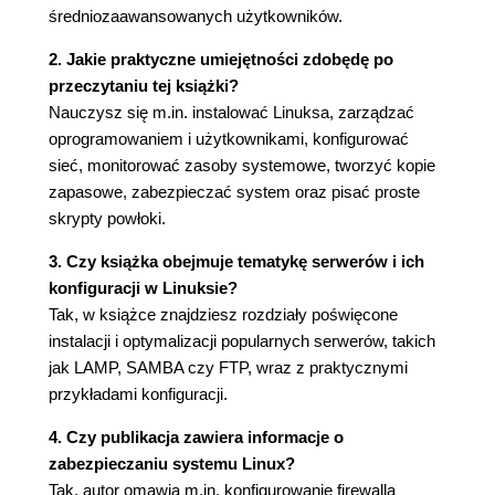
średniozaawansowanych użytkowników.
Tworzenie, modyfikacja i usuwanie użytkowników
(82)
2. Jakie praktyczne umiejętności zdobędę po
Praca z grupami (89)
przeczytaniu tej książki?
Uprawnienia standardowe (91)
Nauczysz się m.in. instalować Linuksa, zarządzać
Uprawnienia specjalne (95)
oprogramowaniem i użytkownikami, konfigurować
Listy dostępu (98)
sieć, monitorować zasoby systemowe, tworzyć kopie
zapasowe, zabezpieczać system oraz pisać proste
Rozdział 8. Zwiększanie odporności na awarie (101)
skrypty powłoki.
Macierze RAID (101)
Konfiguracja macierzy w systemie Linux
3. Czy książka obejmuje tematykę serwerów i ich
(102)
konfiguracji w Linuksie?
Woluminy LVM (106)
Tak, w książce znajdziesz rozdziały poświęcone
Konfiguracja woluminu logicznego w systemie
instalacji i optymalizacji popularnych serwerów, takich
Linux (106)
jak LAMP, SAMBA czy FTP, wraz z praktycznymi
Zmiana rozmiaru LVM (108)
przykładami konfiguracji.
Podsumowanie mechanizmów RAID i LVM (111)
4. Czy publikacja zawiera informacje o
Rozdział 9. Sieci w systemie Linux (113)
zabezpieczaniu systemu Linux?
Najczęściej używane polecenia w terminalu (113)
Tak, autor omawia m.in. konfigurowanie firewalla