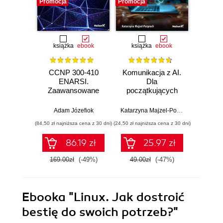
Promocja
Promocja
Promocj
książka
ebook
książka
ebook
ksią
CCNP 300-410
Komunikacja z AI.
Inf
ENARSI.
Dla
kodowa
Zaawansowane
początkujących
wprow
administrowanie
prz
sieciami
zas
Adam Józefiok
Katarzyna Majzel-Pośpiech
Wojcie
przedsiębiorstwa i
(84,50 zł najniższa cena z 30 dni)
(24,50 zł najniższa cena z 30 dni)
(29,49 zł naj
bezpieczeństwo
sieci
86.19 zł
25.97 zł
169.00zł
(-49%)
49.00zł
(-47%)
59.0
Ebooka
"Linux. Jak dostroić
bestię do swoich potrzeb?"