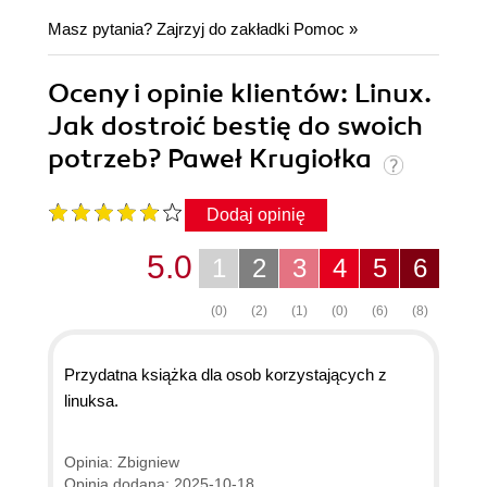
Masz pytania? Zajrzyj do zakładki
Pomoc
»
Oceny i opinie klientów: Linux.
Jak dostroić bestię do swoich
potrzeb? Paweł Krugiołka
Dodaj opinię
5.0
1
2
3
4
5
6
(0)
(2)
(1)
(0)
(6)
(8)
Przydatna książka dla osob korzystających z
linuksa.
Opinia: Zbigniew
Opinia dodana: 2025-10-18