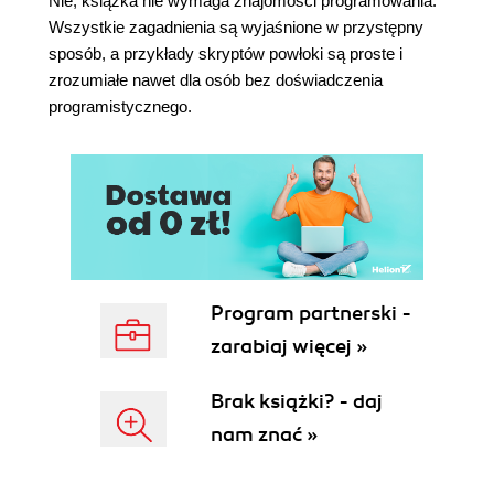
Nie, książka nie wymaga znajomości programowania.
Mapowanie udziału serwera SAMBA w
Wszystkie zagadnienia są wyjaśnione w przystępny
systemie Windows XP (145)
sposób, a przykłady skryptów powłoki są proste i
Rozbudowana konfiguracja serwera (148)
zrozumiałe nawet dla osób bez doświadczenia
Serwer FTP (150)
programistycznego.
Rozdział 12. Skrypty powłoki (153)
Pobieranie danych od użytkownika (155)
Instrukcje warunkowe (156)
Pętle (159)
Podsumowanie (162)
Dodatek A Procedura resetowania hasła
użytkownika root (163)
Program partnerski -
Skorowidz (166)
zarabiaj więcej »
Brak książki? - daj
nam znać »