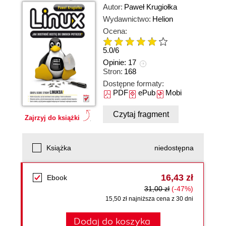
Autor:
Paweł Krugiołka
Wydawnictwo:
Helion
Ocena:
5.0
/
6
Opinie:
17
Stron:
168
Dostępne formaty:
PDF
ePub
Mobi
Czytaj fragment
Zajrzyj do książki
Książka
niedostępna
16,43 zł
Ebook
31,00 zł
(-47%)
15,50 zł najniższa cena z 30 dni
Dodaj do koszyka