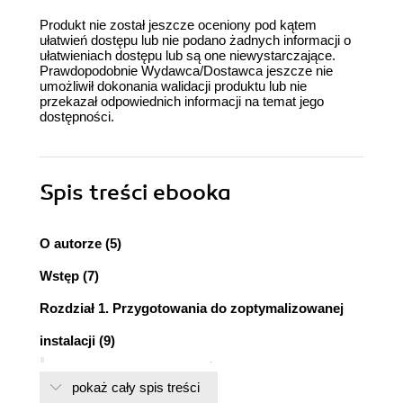
Produkt nie został jeszcze oceniony pod kątem
ułatwień dostępu lub nie podano żadnych informacji o
ułatwieniach dostępu lub są one niewystarczające.
Prawdopodobnie Wydawca/Dostawca jeszcze nie
umożliwił dokonania walidacji produktu lub nie
przekazał odpowiednich informacji na temat jego
dostępności.
Spis treści
ebooka
O autorze (5)
Wstęp (7)
Rozdział 1. Przygotowania do zoptymalizowanej
instalacji (9)
Cel optymalizacji i odciążenia systemu
pokaż cały spis treści
operacyjnego Linux (10)