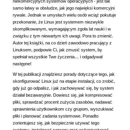
niekomercyjnych systemów operacyjnych - jest tak
samo łatwy w obsłudze, jak jego najwięksi komercyjni
rywale. Jednak w umysłach wielu osób wciąż pokutuje
przekonanie, że Linux jest systemem niezwykle
skomplikowanym, wymagającym zgoła lat nauki i w
związku z tym niewartym ich uwagi. Pora to zmienić.
Autor tej książki, na co dzień zawodowo pracujący z
Linuksem, podpowie Ci, jak zmusić system, by
spełniał wszystkie Twe życzenia… i odgadywał
następne!
W tej publikacji znajdziesz porady dotyczące tego, jak
skonfigurować Linux już na etapie instalacji, co zrobić,
gdy już go odpalisz, i jak zachowywać się, by system
działał bezawaryjnie. Dowiesz się, jak kompresować
pliki, sprawdzać procent zużycia zasobów, nadawać
uprawnienia użytkownikom czy grupom, wyszukiwać
pliki i planować zadania systemowe. Ponadto
zorientujesz się, jak bezpiecznie używać tego
systemu, instalować serwery oraz wykorzystywać