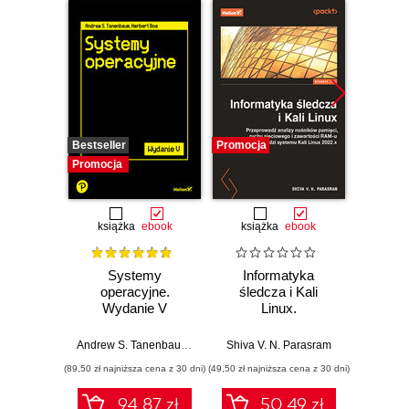
Bestseller
Promocja
Promocj
Promocja
książka
ebook
książka
ebook
Systemy
Informatyka
Cybers
operacyjne.
śledcza i Kali
każd
Wydanie V
Linux.
Przeprowadź
Bezpi
analizy nośników
pry
Andrew S. Tanenbaum
,
Herbert Bos
Shiva V. N. Parasram
Włodzimi
pamięci, ruchu
danyc
(89,50 zł najniższa cena z 30 dni)
(49,50 zł najniższa cena z 30 dni)
(111,75 zł 
sieciowego i
ur
zawartości RAM-u
94.87 zł
50.49 zł
za pomocą