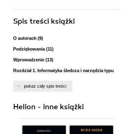
Spis treści
książki
O autorach (9)
Podziękowania (11)
Wprowadzenie (13)
Rozdział 1. Informatyka śledcza i narzędzia typu
open source (17)
pokaż cały spis treści
Wprowadzenie (17)
Czym jest informatyka śledcza? (18)
Cele dochodzeń informatyki śledczej (19)
Helion - inne książki
Proces cyfrowej analizy śledczej (20)
Czym jest open source? (21)
Oprogramowanie darmowe a otwarte (22)
Licencje open source (22)