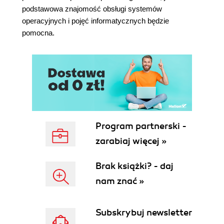
Pliki skrótów (120)
podstawowa znajomość obsługi systemów
Pliki wykonywalne (121)
operacyjnych i pojęć informatycznych będzie
Podsumowanie (125)
pomocna.
Bibliografia (125)
Rozdział 5. Systemy plików i artefakty w systemie
Linux (127)
Wprowadzenie (127)
Systemy plików obsługiwane w systemie Linux
(127)
Warstwa systemu plików (129)
Program partnerski -
Warstwa nazw plików (132)
zarabiaj więcej »
Warstwa metadanych (134)
Warstwa jednostek danych (136)
Brak książki? - daj
Narzędzia księgujące (136)
nam znać »
Skasowane dane (137)
Menedżer dysków logicznych systemu Linux
(137)
Subskrybuj newsletter
Proces uruchamiania systemu Linux i jego usług