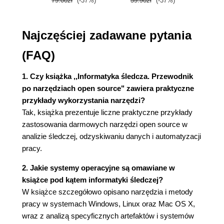
79.00zł
(-37%)
59.90zł
(-37%)
79.0
Wyd
Rozpakowywanie pakietów oprogramowania
(30)
Pakiet GNU Build System (31)
Najczęściej zadawane pytania
Systemy kontroli wersji pakietów
oprogramowania (35)
(FAQ)
Instalowanie interpreterów (36)
Praca z binarnymi obrazami nośników
1. Czy książka ,,Informatyka śledcza. Przewodnik
danych (38)
po narzędziach open source" zawiera praktyczne
Stacja robocza z systemem Windows (46)
przykłady wykorzystania narzędzi?
Budowanie pakietów oprogramowania (47)
Tak, książka prezentuje liczne praktyczne przykłady
Instalowanie interpreterów (49)
zastosowania darmowych narzędzi open source w
Praca z binarnymi obrazami nośników
analizie śledczej, odzyskiwaniu danych i automatyzacji
danych (52)
pracy.
Praca z systemami plików (56)
2. Jakie systemy operacyjne są omawiane w
Podsumowanie (58)
książce pod kątem informatyki śledczej?
Bibliografia (59)
W książce szczegółowo opisano narzędzia i metody
Rozdział 3. Analiza zawartości dysku i systemu
pracy w systemach Windows, Linux oraz Mac OS X,
wraz z analizą specyficznych artefaktów i systemów
plików (61)