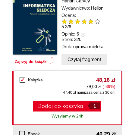
Harlan Carvey
Wydawnictwo:
Helion
Ocena:
5.3
/
6
Opinie:
6
Stron:
320
Druk:
oprawa miękka
Czytaj fragment
Zajrzyj do książki
48,18 zł
Książka
79,00 zł
(-39%)
47,40 zł najniższa cena z 30 dni
Dodaj do koszyka
Wysyłamy w 24h
40,29 zł
Ebook