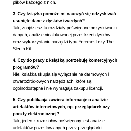
plików każdego z nich.
Analiza zawartości nośników danych - pojęcia
podstawowe (61)
3. Czy książka pomoże mi nauczyć się odzyskiwać
Abstrakcyjny model systemu plików (62)
usunięte dane z dysków twardych?
Pakiet The Sleuth Kit (64)
Tak, znajdziesz tu rozdziały poświęcone odzyskiwaniu
Instalowanie pakietu The Sleuth Kit (65)
danych, analizie niealokowanej przestrzeni dysków
Narzędzia pakietu (66)
oraz wykorzystaniu narzędzi typu Foremost czy The
Podział na partycje i konfiguracja dysków (77)
Sleuth Kit.
Identyfikacja i odtwarzanie partycji (78)
4. Czy do pracy z książką potrzebuję komercyjnych
Macierze RAID (79)
programów?
Kontenery specjalne (80)
Nie, książka skupia się wyłącznie na darmowych i
Obrazy dysków maszyn wirtualnych (80)
otwartoźródłowych narzędziach, które są
Kontenery obrazów binarnych (81)
ogólnodostępne i nie wymagają zakupu licencji.
Haszowanie (83)
Data carving - odzyskiwanie danych z
5. Czy publikacja zawiera informacje o analizie
niealokowanej przestrzeni nośnika danych (85)
artefaktów internetowych, np. przeglądarek czy
Foremost (86)
poczty elektronicznej?
Tworzenie binarnych kopii nośników danych (88)
Tak, jeden z rozdziałów poświęcony jest analizie
Skasowane dane (89)
artefaktów pozostawianych przez przeglądarki
File slack - niewykorzystana przestrzeń na