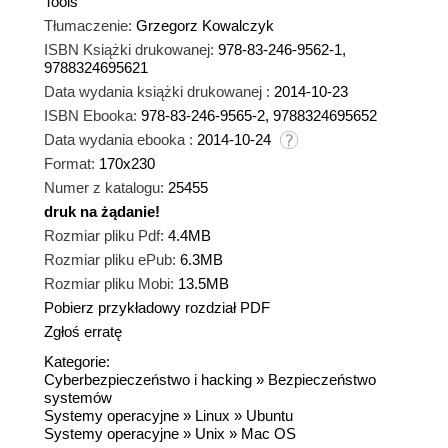
Tools
Tłumaczenie:
Grzegorz Kowalczyk
ISBN Książki drukowanej:
978-83-246-9562-1,
9788324695621
Data wydania książki drukowanej :
2014-10-23
ISBN Ebooka:
978-83-246-9565-2, 9788324695652
Data wydania ebooka :
2014-10-24
Format:
170x230
Numer z katalogu:
25455
druk na żądanie!
dnż
Rozmiar pliku Pdf:
4.4MB
Rozmiar pliku ePub:
6.3MB
Rozmiar pliku Mobi:
13.5MB
Pobierz przykładowy rozdział PDF
Zgłoś erratę
Kategorie:
Cyberbezpieczeństwo i hacking
»
Bezpieczeństwo
systemów
Systemy operacyjne
»
Linux
»
Ubuntu
Systemy operacyjne
»
Unix
»
Mac OS