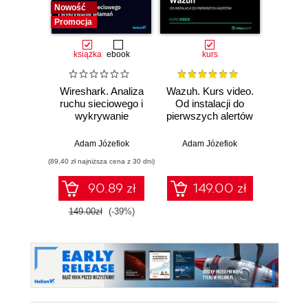
Nowość
Nowość
Promocja
książka
ebook
kurs
Wireshark. Analiza
Wazuh. Kurs video.
Dark
ruchu sieciowego i
Od instalacji do
wykrywanie
pierwszych alertów
Podró
włamań
ciemn
Adam Józefiok
Adam Józefiok
Ja
(89,40 zł najniższa cena z 30 dni)
90.89 zł
149.00 zł
1
149.00zł
(-39%)