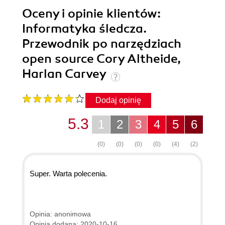
Oceny i opinie klientów:
Informatyka śledcza.
Przewodnik po narzędziach
open source Cory Altheide,
Harlan Carvey
Dodaj opinię
5.3
1
2
3
4
5
6
(0)
(0)
(0)
(0)
(4)
(2)
Super. Warta polecenia.
Opinia: anonimowa
Opinia dodana: 2020-10-16