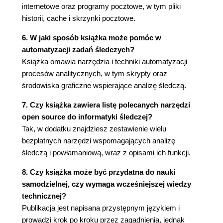
internetowe oraz programy pocztowe, w tym pliki
końcu pliku (90)
historii, cache i skrzynki pocztowe.
Polecenie dd (92)
Polecenie dcfldd (94)
6. W jaki sposób książka może pomóc w
Polecenie dc3dd (95)
automatyzacji zadań śledczych?
Podsumowanie (96)
Książka omawia narzędzia i techniki automatyzacji
Bibliografia (96)
procesów analitycznych, w tym skrypty oraz
środowiska graficzne wspierające analizę śledczą.
Rozdział 4. Systemy plików i artefakty w systemie
Windows (97)
7. Czy książka zawiera listę polecanych narzędzi
open source do informatyki śledczej?
Wprowadzenie (97)
Tak, w dodatku znajdziesz zestawienie wielu
Systemy plików obsługiwane w systemie
bezpłatnych narzędzi wspomagających analizę
Windows (97)
śledczą i powłamaniową, wraz z opisami ich funkcji.
System plików FAT (98)
System plików NTFS (99)
8. Czy książka może być przydatna do nauki
Systemy plików - podsumowanie (107)
samodzielnej, czy wymaga wcześniejszej wiedzy
Rejestr (107)
technicznej?
Dzienniki zdarzeń (114)
Publikacja jest napisana przystępnym językiem i
Pliki prefetch (118)
prowadzi krok po kroku przez zagadnienia, jednak