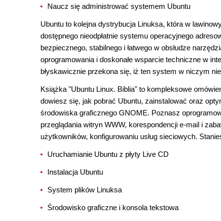
Naucz się administrować systemem Ubuntu
Ubuntu to kolejna dystrybucja Linuksa, która w lawino
dostępnego nieodpłatnie systemu operacyjnego adreso
bezpiecznego, stabilnego i łatwego w obsłudze narzędzia. 
oprogramowania i doskonałe wsparcie techniczne w int
błyskawicznie przekona się, iż ten system w niczym n
Książka "Ubuntu Linux. Biblia" to kompleksowe omówien
dowiesz się, jak pobrać Ubuntu, zainstalować oraz opty
środowiska graficznego GNOME. Poznasz oprogramowani
przeglądania witryn WWW, korespondencji e-mail i zab
użytkowników, konfigurowaniu usług sieciowych. Stani
Uruchamianie Ubuntu z płyty Live CD
Instalacja Ubuntu
System plików Linuksa
Środowisko graficzne i konsola tekstowa