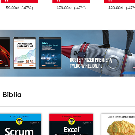
59.90zł
(-47%)
179.00zł
(-47%)
129.00zł
(-47
 Biblia