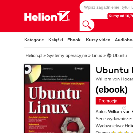
Kursy od 16,70
Kategorie
Książki
Ebooki
Kursy video
Audiobo
Helion.pl
»
Systemy operacyjne
»
Linux
»
📚 Ubuntu
Ubuntu L
William von Hage
(ebook)
Promocja
Autor:
William von
Serie wydawnicze:
Wydawnictwo:
Heli
Ocena: