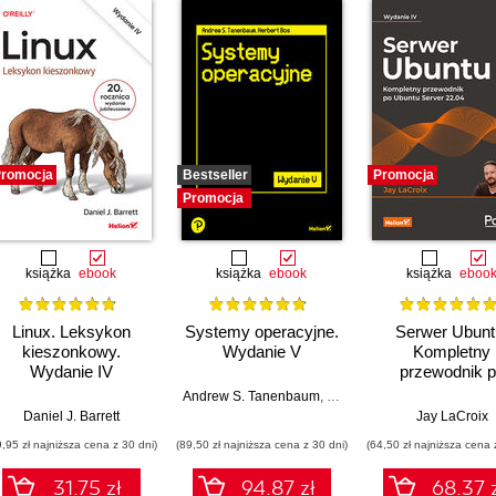
romocja
Bestseller
Promocja
Promocja
książka
ebook
książka
ebook
książka
eboo
Linux. Leksykon
Systemy operacyjne.
Serwer Ubunt
kieszonkowy.
Wydanie V
Kompletny
Wydanie IV
przewodnik 
Ubuntu Server 2
Andrew S. Tanenbaum
,
Herbert Bos
Wydanie IV
Daniel J. Barrett
Jay LaCroix
9,95 zł najniższa cena z 30 dni)
(89,50 zł najniższa cena z 30 dni)
(64,50 zł najniższa cena 
31.75 zł
94.87 zł
68.37 