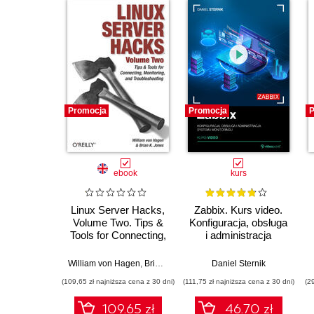
Promocja
Promocja
P
ebook
kurs
Linux Server Hacks,
Zabbix. Kurs video.
Volume Two. Tips &
Konfiguracja, obsługa
Tools for Connecting,
i administracja
Monitoring, and
systemu monitoringu
Troubleshooting
William von Hagen
,
Brian K. Jones
Daniel Sternik
(109,65 zł najniższa cena z 30 dni)
(111,75 zł najniższa cena z 30 dni)
(2
109.65 zł
46.70 zł