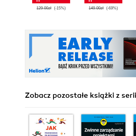
129.00zł
(-15%)
149.00zł
(-69%)
Zobacz pozostałe książki z serii