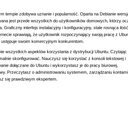
wym tempie zdobywa uznanie i popularność. Oparta na Debianie wersj
wana jest przede wszystkich do użytkowników domowych, którzy oc
Graficzny interfejs instalacyjny i konfiguracyjny, stale rosnąca iloś
ernecie sprawiają, że użytkownik rozpoczynający swoją pracę z Ubu
ie ustępuje swoim komercyjnym konkurentom.
ie wszystkich aspektów korzystania z dystrybucji Ubuntu. Czytając 
malnie skonfigurować. Nauczysz się korzystać z konsoli tekstowej i
e dołączane do Ubuntu i wykorzystasz je do pracy biurowej,
awy. Przeczytasz o administrowaniu systemem, zarządzaniu kontami
esz się prawdziwym ekspertem.