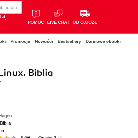
 zł
POMOC
LIVE CHAT
OD O,OOZŁ
oki
Promocje
Nowości
Bestsellery
Darmowe ebooki
inux. Biblia
n
 Hagen
Biblia
on
5.0
/
6
Opinie:
2