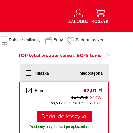
ZALOGUJ
KOSZYK
Pobierz aplikację
Bony
Podaruj prezent
TOP tytuł w super cenie » 50% taniej
Książka
niedostępna
62,01 zł
Ebook
117,00 zł
(-47%)
58,50 zł najniższa cena z 30 dni
Dodaj do koszyka
Dostępny natychmiast po opłaceniu zakupu