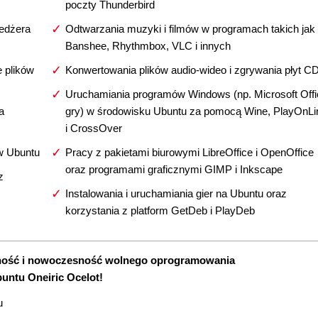
poczty Thunderbird
nedżera
Odtwarzania muzyki i filmów w programach takich jak
Banshee, Rhythmbox, VLC i innych
 plików
Konwertowania plików audio-wideo i zgrywania płyt C
Uruchamiania programów Windows (np. Microsoft Offi
a
gry) w środowisku Ubuntu za pomocą Wine, PlayOnLi
i CrossOver
w Ubuntu
Pracy z pakietami biurowymi LibreOffice i OpenOffice
oraz programami graficznymi GIMP i Inkscape
z
Instalowania i uruchamiania gier na Ubuntu oraz
korzystania z platform GetDeb i PlayDeb
ilność i nowoczesność wolnego oprogramowania
untu Oneiric Ocelot!
u