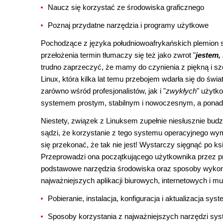
Naucz się korzystać ze środowiska graficznego
Poznaj przydatne narzędzia i programy użytkowe
Pochodzące z języka południowoafrykańskich plemion s
przełożenia termin tłumaczy się też jako zwrot "
jestem, 
trudno zaprzeczyć, że mamy do czynienia z piękną i sz
Linux, która kilka lat temu przebojem wdarła się do ś
zarówno wśród profesjonalistów, jak i "
zwykłych
" użytk
systemem prostym, stabilnym i nowoczesnym, a ponad
Niestety, związek z Linuksem zupełnie niesłusznie bud
sądzi, że korzystanie z tego systemu operacyjnego wy
się przekonać, że tak nie jest! Wystarczy sięgnąć po k
Przeprowadzi ona początkującego użytkownika przez proce
podstawowe narzędzia środowiska oraz sposoby wykonywa
najważniejszych aplikacji biurowych, internetowych i mu
Pobieranie, instalacja, konfiguracja i aktualizacja sy
Sposoby korzystania z najważniejszych narzędzi s