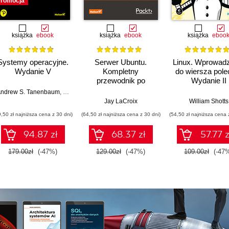
romocja
książka
ebook
książka
ebook
książka
eboo
Systemy operacyjne.
Serwer Ubuntu.
Linux. Wprowad
Wydanie V
Kompletny
do wiersza pole
przewodnik po
Wydanie II
Ubuntu Server 22.04.
ndrew S. Tanenbaum
,
Herbert Bos
Wydanie IV
Jay LaCroix
William Shotts
9,50 zł najniższa cena z 30 dni)
(64,50 zł najniższa cena z 30 dni)
(54,50 zł najniższa cena 
94.87 zł
68.37 zł
57.77 z
179.00zł
(-47%)
129.00zł
(-47%)
109.00zł
(-47