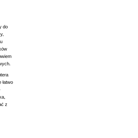
y do
y,
mu
ików
bowiem
wych.
tera
e łatwo
e
ka,
ać z