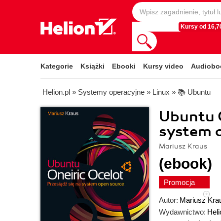
Kursy od 16,70
Kategorie
Książki
Ebooki
Kursy video
Audiobo
Helion.pl
»
Systemy operacyjne
»
Linux
»
📚 Ubuntu
Ubuntu O
system 
Mariusz Kraus
(ebook)
Promocja
Autor:
Mariusz Kra
Wydawnictwo:
Heli