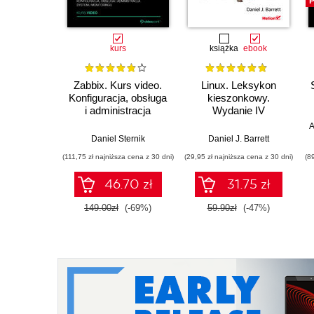
P
kurs
książka
ebook
Zabbix. Kurs video.
Linux. Leksykon
Konfiguracja, obsługa
kieszonkowy.
i administracja
Wydanie IV
systemu monitoringu
A
Daniel Sternik
Daniel J. Barrett
(111,75 zł najniższa cena z 30 dni)
(29,95 zł najniższa cena z 30 dni)
(8
46.70 zł
31.75 zł
149.00zł
(-69%)
59.90zł
(-47%)