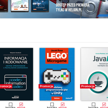
i
romocja
Promocja
Promocja
książka
ebook
książka
ebook
książka
eboo