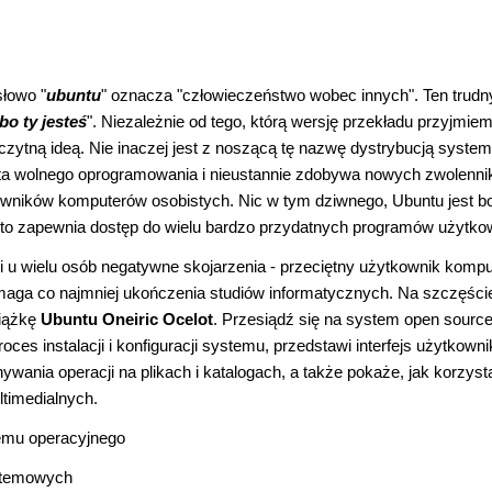
łowo "
ubuntu
" oznacza "człowieczeństwo wobec innych". Ten trudn
bo ty jesteś
". Niezależnie od tego, którą wersję przekładu przyjmiem
czytną ideą. Nie inaczej jest z noszącą tę nazwę dystrybucją syste
wiata wolnego oprogramowania i nieustannie zdobywa nowych zwolenn
owników komputerów osobistych. Nic w tym dziwnego, Ubuntu jest 
to zapewnia dostęp do wielu bardzo przydatnych programów użytko
zi u wielu osób negatywne skojarzenia - przeciętny użytkownik kompu
maga co najmniej ukończenia studiów informatycznych. Na szczęści
siążkę
Ubuntu Oneiric Ocelot
. Przesiądź się na system open sourc
s instalacji i konfiguracji systemu, przedstawi interfejs użytkowni
nia operacji na plikach i katalogach, a także pokaże, jak korzyst
ltimedialnych.
stemu operacyjnego
ystemowych