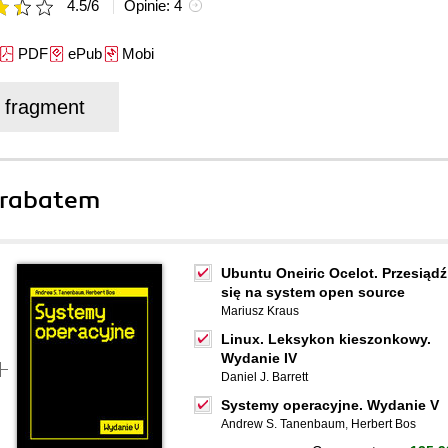
4.5
/
6
Opinie:
4
PDF
ePub
Mobi
j fragment
 rabatem
Ubuntu Oneiric Ocelot. Przesiądź
się na system open source
Mariusz Kraus
Linux. Leksykon kieszonkowy.
Wydanie IV
Daniel J. Barrett
Systemy operacyjne. Wydanie V
Andrew S. Tanenbaum
,
Herbert Bos