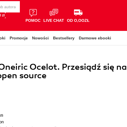
 zł
POMOC
LIVE CHAT
OD O,OOZŁ
oki
Promocje
Nowości
Bestsellery
Darmowe ebooki
neiric Ocelot. Przesiądź się na
open source
us
on