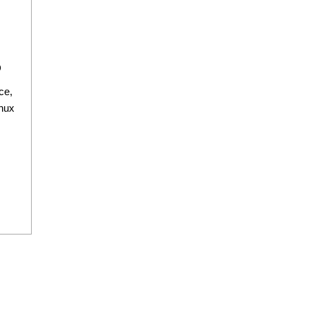
D
ce,
nux