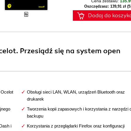
Cena zestawu:
135.9
Oszczędzasz: 139,91 zł (
Dodaj do koszyk
celot. Przesiądź się na system open
 Ocelot
Obsługi sieci LAN, WLAN, urządzeń Bluetooth oraz
drukarek
yjnego
Tworzenia kopii zapasowych i korzystania z narzędzi 
backupu
 Dash i
Korzystania z przeglądarki Firefox oraz konfiguracji