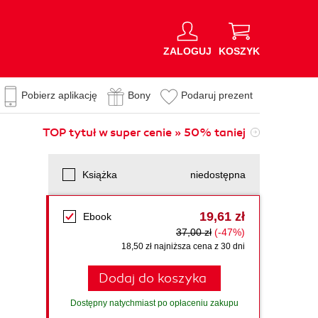
ZALOGUJ
KOSZYK
Pobierz aplikację
Bony
Podaruj prezent
TOP tytuł w super cenie » 50% taniej
Książka
niedostępna
19,61 zł
Ebook
37,00 zł
(-47%)
18,50 zł najniższa cena z 30 dni
Dodaj do koszyka
Dostępny natychmiast po opłaceniu zakupu