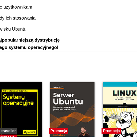
ie użytkownikami
dy ich stosowania
wisku Ubuntu
jpopularniejszą dystrybucję
ego systemu operacyjnego!
estseller
Promocja
Promocja