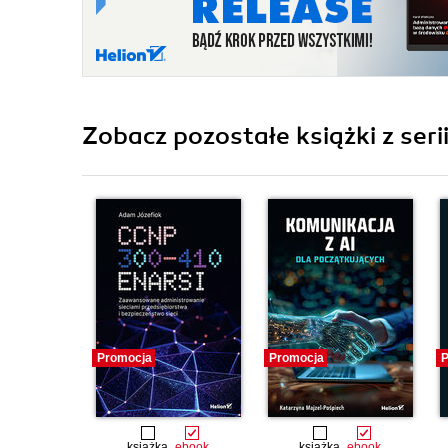
Zobacz pozostałe książki z seri
Promocja
Promocja
P
książka
ebook
książka
ebook