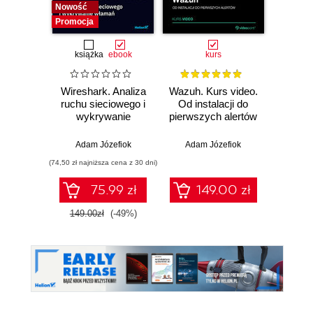
Nowość
Nowość
Promocja
książka
ebook
kurs
Wireshark. Analiza
Wazuh. Kurs video.
Dark
ruchu sieciowego i
Od instalacji do
wykrywanie
pierwszych alertów
Podró
włamań
ciemn
Adam Józefiok
Adam Józefiok
Ja
(74,50 zł najniższa cena z 30 dni)
75.99 zł
149.00 zł
1
149.00zł
(-49%)