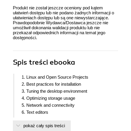
Produkt nie został jeszcze oceniony pod kątem
ułatwień dostępu lub nie podano żadnych informacji o
ułatwieniach dostępu lub są one niewystarczające.
Prawdopodobnie Wydawca/Dostawca jeszcze nie
umożliwił dokonania walidacji produktu lub nie
przekazał odpowiednich informacji na temat jego
dostępności.
Spis treści
ebooka
1. Linux and Open Source Projects
2. Best practices for installation
3. Tuning the desktop environment
4. Optimizing storage usage
5. Network and connectivity
6. Text editors
7. LibreOffice Suite
pokaż cały spis treści
8. Mail clients and browsers