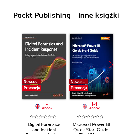
9. Sandboxed applications
10. System Administration
Packt Publishing - inne książki
11. Performance tuning best practices
12. SELinux
13. Virtualization and containers
Nowość
Nowość
Nowość
Promocja
Promocja
Promocj
ebook
ebook
Digital Forensics
Microsoft Power BI
Pract
and Incident
Quick Start Guide.
Intel