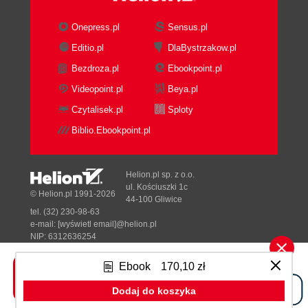
Onepress.pl
Sensus.pl
Editio.pl
DlaBystrzakow.pl
Bezdroza.pl
Ebookpoint.pl
Videopoint.pl
Beya.pl
Czytalisek.pl
Sploty
Biblio.Ebookpoint.pl
Helion.pl sp. z o.o.
ul. Kościuszki 1c
© Helion.pl 1991-2026
44-100 Gliwice
tel. (32) 230-98-63
e-mail:
[wyświetl email]@helion.pl
NIP: 6312636254
Regon: 241989027
Ebook
170,10 zł
Designed with ♥ by
Tonik.pl
Dodaj do koszyka
Pełna wersja strony »