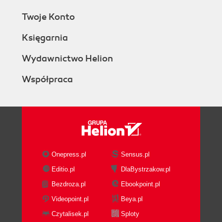
Twoje Konto
Księgarnia
Wydawnictwo Helion
Współpraca
Onepress.pl
Sensus.pl
Editio.pl
DlaBystrzakow.pl
Bezdroza.pl
Ebookpoint.pl
Videopoint.pl
Beya.pl
Czytalisek.pl
Sploty