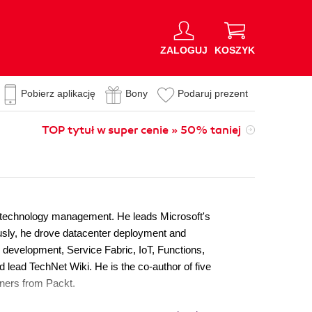
ZALOGUJ
KOSZYK
Pobierz aplikację
Bony
Podaruj prezent
TOP tytuł w super cenie » 50% taniej
n technology management. He leads Microsoft's
ously, he drove datacenter deployment and
development, Service Fabric, IoT, Functions,
d lead TechNet Wiki. He is the co-author of five
ners from Packt.