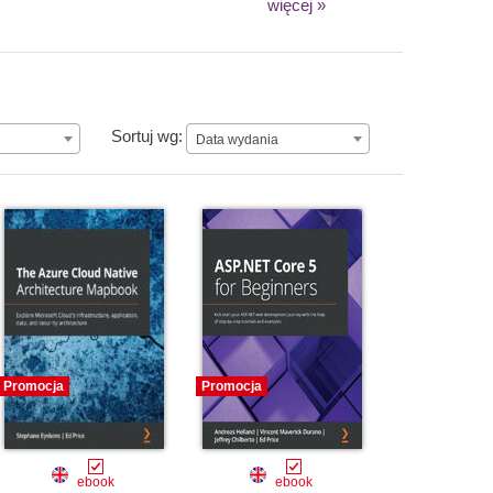
więcej »
Data wydania
Sortuj wg:
Data wydania
Promocja
Promocja
ebook
ebook