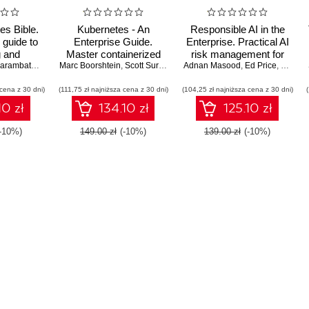
es Bible.
Kubernetes - An
Responsible AI in the
 guide to
Enterprise Guide.
Enterprise. Practical AI
g and
Master containerized
risk management for
bernetes
Gineesh Madapparambath
,
Russ McKendrick
Marc Boorshtein
application
,
Ed Price
,
Scott Surovich
,
Ed Price
Adnan Masood
explainable, auditable,
,
Ed Price
,
Dr. Ehs
 and on-
deployments, integrate
and safe models with
 cena z 30 dni)
nments -
(111,75 zł najniższa cena z 30 dni)
enterprise systems,
(104,25 zł najniższa cena z 30 dni)
hyperscalers and Azure
ition
and achieve scalability -
OpenAI
10 zł
134.10 zł
125.10 zł
Third Edition
(-10%)
149.00 zł
(-10%)
139.00 zł
(-10%)