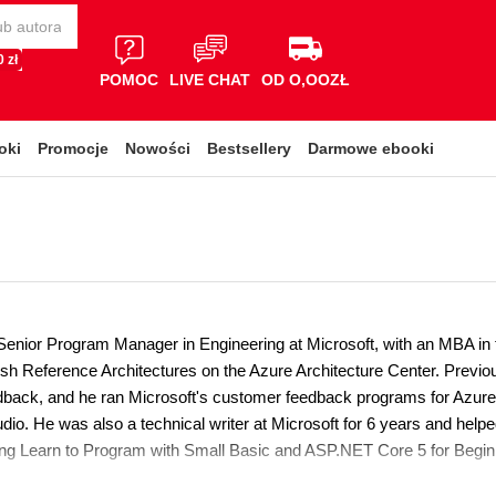
 zł
POMOC
LIVE CHAT
OD O,OOZŁ
oki
Promocje
Nowości
Bestsellery
Darmowe ebooki
 Senior Program Manager in Engineering at Microsoft, with an MBA i
blish Reference Architectures on the Azure Architecture Center. Previ
back, and he ran Microsoft's customer feedback programs for Azure 
dio. He was also a technical writer at Microsoft for 6 years and helpe
ing Learn to Program with Small Basic and ASP.NET Core 5 for Begin