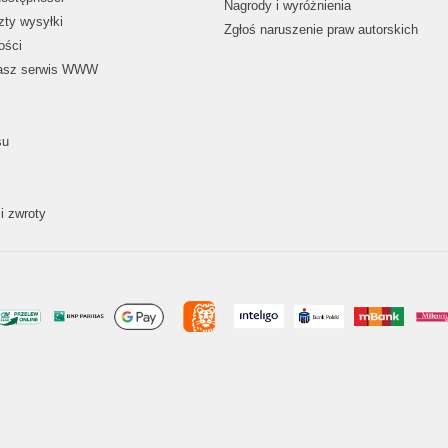
Nagrody i wyróżnienia
zty wysyłki
Zgłoś naruszenie praw autorskich
ości
nasz serwis WWW
su
i zwroty