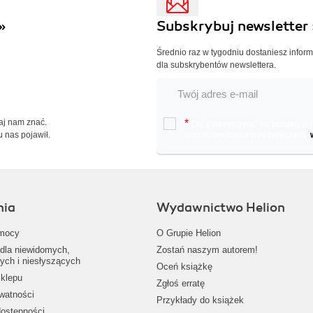
»
Subskrybuj newsletter 
Średnio raz w tygodniu dostaniesz infor
dla subskrybentów newslettera.
Daj nam znać.
*
Chcę otrzymywać na podany e-ma
u nas pojawił.
oraz nowościach wydawniczych.
nia
Wydawnictwo Helion
mocy
O Grupie Helion
dla niewidomych,
Zostań naszym autorem!
ych i niesłyszących
Oceń książkę
klepu
Zgłoś erratę
ywatności
Przykłady do książek
dostępności