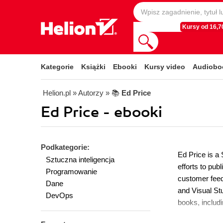
Kursy od 16,70
Kategorie
Książki
Ebooki
Kursy video
Audiobo
Helion.pl
» Autorzy
» 📚
Ed Price
Ed Price - ebooki
Podkategorie:
Ed Price is a
Sztuczna inteligencja
efforts to pu
Programowanie
customer feed
Dane
and Visual Stu
DevOps
books, includ