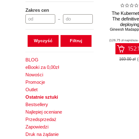
Zakres cen
The Kubernet
The definitive
–
deployin
managing Ku
across cloud
Wyczyść
(126,75 zł najniższa
prem enviro
Second Ed
152.
169.00 zł
BLOG
eBooki za 0,00zł
Nowości
Promocje
Outlet
Ostatnie sztuki
Bestsellery
Najlepiej oceniane
Przedsprzedaż
Zapowiedzi
Druk na żądanie