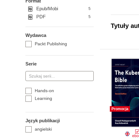
Format
Epub/Mobi
5
PDF
5
Tytuły au
Wydawca
Packt Publishing
Serie
Hands-on
Learning
Promocja
Język publikacji
angielski
ebo