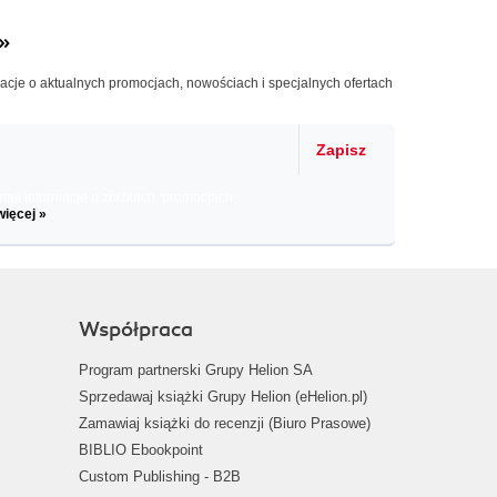
»
macje o aktualnych promocjach, nowościach i specjalnych ofertach
Zapisz
il informacje o zniżkach, promocjach
więcej »
Współpraca
Program partnerski Grupy Helion SA
Sprzedawaj książki Grupy Helion (eHelion.pl)
Zamawiaj książki do recenzji (Biuro Prasowe)
BIBLIO Ebookpoint
Custom Publishing - B2B