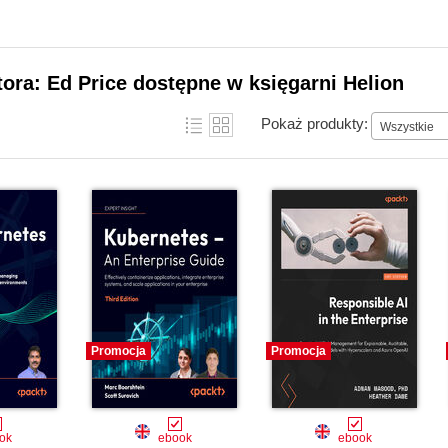
tora: Ed Price dostępne w księgarni Helion
Pokaż produkty:
Wszystkie
Promocja
Promocja
ok
ebook
ebook