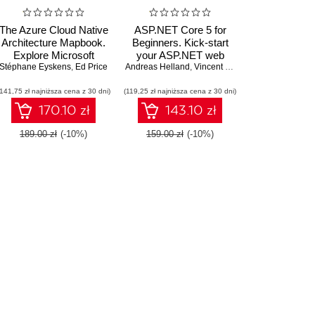
The Azure Cloud Native
ASP.NET Core 5 for
Architecture Mapbook.
Beginners. Kick-start
Explore Microsoft
your ASP.NET web
an Adeli
Stéphane Eyskens
Cloud's infrastructure,
,
Heather Dawe
,
Ed Price
Andreas Helland
development journey
,
Vincent Maverick Durano
,
Jeffr
application, data, and
with the help of step-by-
(141,75 zł najniższa cena z 30 dni)
security architecture
(119,25 zł najniższa cena z 30 dni)
step tutorials and
examples
170.10 zł
143.10 zł
189.00 zł
(-10%)
159.00 zł
(-10%)