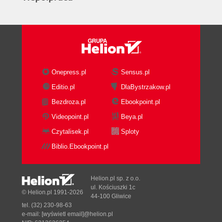
Onepress.pl
Sensus.pl
Editio.pl
DlaBystrzakow.pl
Bezdroza.pl
Ebookpoint.pl
Videopoint.pl
Beya.pl
Czytalisek.pl
Sploty
Biblio.Ebookpoint.pl
Helion.pl sp. z o.o.
ul. Kościuszki 1c
© Helion.pl 1991-2026
44-100 Gliwice
tel. (32) 230-98-63
e-mail:
[wyświetl email]@helion.pl