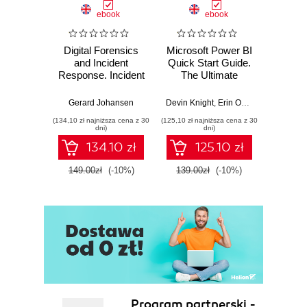
ebook
ebook
Digital Forensics
Microsoft Power BI
Pract
and Incident
Quick Start Guide.
Intel
Response. Incident
The Ultimate
Data-D
Response tools
Beginner's Guide
Hunti
and techniques for
to Power BI, Data
your c
Gerard Johansen
Devin Knight
,
Erin Ostrowsky
,
Mitchel
effective cyber
Storytelling, AI
effor
(134,10 zł najniższa cena z 30
(125,10 zł najniższa cena z 30
(116,10 zł 
threat response -
Tools, and
dete
dni)
dni)
Fourth Edition
Microsoft Fabric -
def
134.10 zł
125.10 zł
Fourth Edition
ATT&C
tool
149.00zł
(-10%)
139.00zł
(-10%)
129.0
E
Program partnerski -