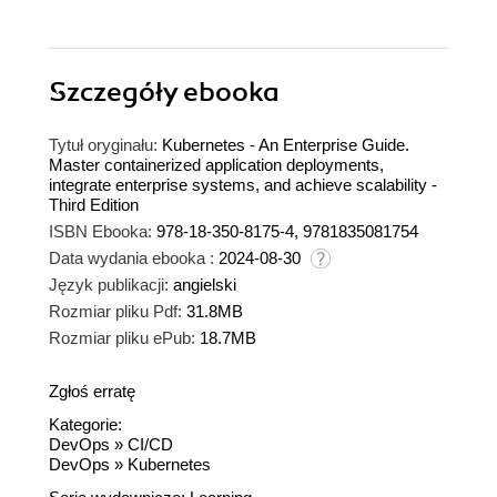
Szczegóły
ebooka
Tytuł oryginału:
Kubernetes - An Enterprise Guide.
Master containerized application deployments,
integrate enterprise systems, and achieve scalability -
Third Edition
ISBN Ebooka:
978-18-350-8175-4, 9781835081754
Data wydania ebooka :
2024-08-30
Język publikacji:
angielski
Rozmiar pliku Pdf:
31.8MB
Rozmiar pliku ePub:
18.7MB
Zgłoś erratę
Kategorie:
DevOps
»
CI/CD
DevOps
»
Kubernetes