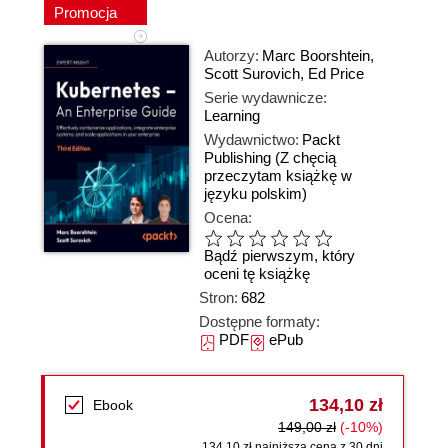
Promocja
Autorzy:
Marc Boorshtein
,
Scott Surovich
,
Ed Price
Serie wydawnicze:
Learning
Wydawnictwo:
Packt
Publishing
(Z chęcią
przeczytam książkę w
języku polskim)
Ocena:
Bądź pierwszym, który
oceni tę książkę
Stron:
682
Dostępne formaty:
PDF
ePub
134,10 zł
Ebook
149,00 zł
(-10%)
134,10 zł najniższa cena z 30 dni