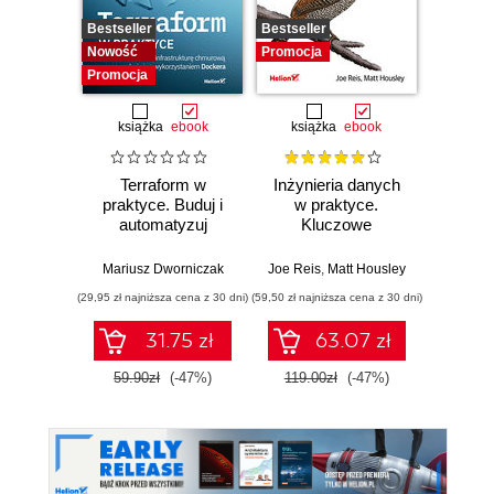
Bestseller
Bestseller
Promocj
Nowość
Promocja
Promocja
książka
ebook
książka
ebook
ksią
Terraform w
Inżynieria danych
Kub
praktyce. Buduj i
w praktyce.
Tw
automatyzuj
Kluczowe
niez
infrastrukturę
koncepcje i
sy
chmurową oraz
najlepsze
rozp
Mariusz Dworniczak
Joe Reis
,
Matt Housley
Brendan
zarządzaj nią z
technologie
Wyd
(29,95 zł najniższa cena z 30 dni)
(59,50 zł najniższa cena z 30 dni)
(34,50 zł naj
wykorzystaniem
Dockera
31.75 zł
63.07 zł
59.90zł
(-47%)
119.00zł
(-47%)
69.0