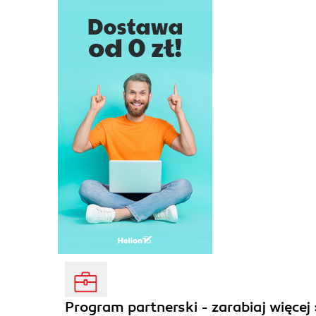
Program partnerski - zarabiaj więcej 