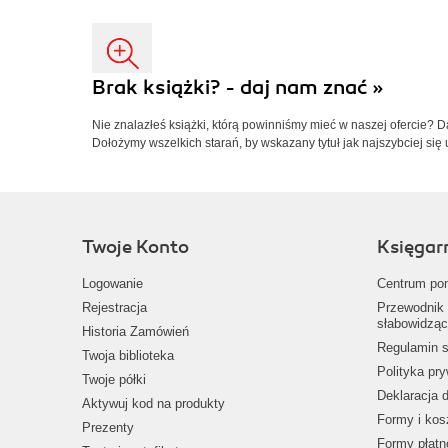
Brak książki? - daj nam znać »
Nie znalazłeś książki, którą powinniśmy mieć w naszej ofercie? 
Dołożymy wszelkich starań, by wskazany tytuł jak najszybciej się 
Twoje Konto
Księgar
Logowanie
Centrum po
Rejestracja
Przewodnik 
słabowidząc
Historia Zamówień
Regulamin s
Twoja biblioteka
Polityka pr
Twoje półki
Deklaracja 
Aktywuj kod na produkty
Formy i kos
Prezenty
Formy płatn