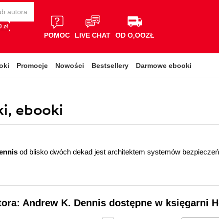
 zł
POMOC
LIVE CHAT
OD O,OOZŁ
oki
Promocje
Nowości
Bestsellery
Darmowe ebooki
i, ebooki
ennis
od blisko dwóch dekad jest architektem systemów bezpieczeńs
tora: Andrew K. Dennis dostępne w księgarni H