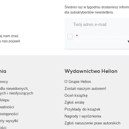
Średnio raz w tygodniu dostaniesz infor
dla subskrybentów newslettera.
Daj nam znać.
*
Chcę otrzymywać na podany e-ma
u nas pojawił.
oraz nowościach wydawniczych.
nia
Wydawnictwo Helion
mocy
O Grupie Helion
dla niewidomych,
Zostań naszym autorem!
ych i niesłyszących
Oceń książkę
klepu
Zgłoś erratę
ywatności
Przykłady do książek
dostępności
Nagrody i wyróżnienia
zty wysyłki
Zgłoś naruszenie praw autorskich
ości