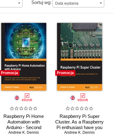
Data wydania
Sortuj wg:
Data wydania
Promocja
Promocja
ebook
ebook
Raspberry Pi Home
Raspberry Pi Super
Automation with
Cluster. As a Raspberry
Arduino - Second
Pi enthusiast have you
Edition. Unleash the
Andrew K. Dennis
ever considered
Andrew K. Dennis
power of the most
increasing their