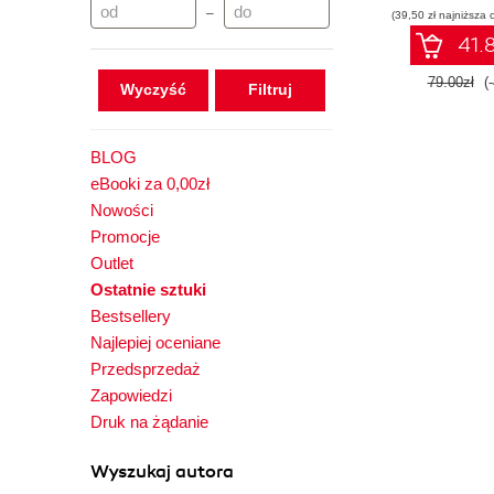
–
(39,50 zł najniższa 
41.8
79.00zł
(
Wyczyść
BLOG
eBooki za 0,00zł
Nowości
Promocje
Outlet
Ostatnie sztuki
Bestsellery
Najlepiej oceniane
Przedsprzedaż
Zapowiedzi
Druk na żądanie
Wyszukaj autora