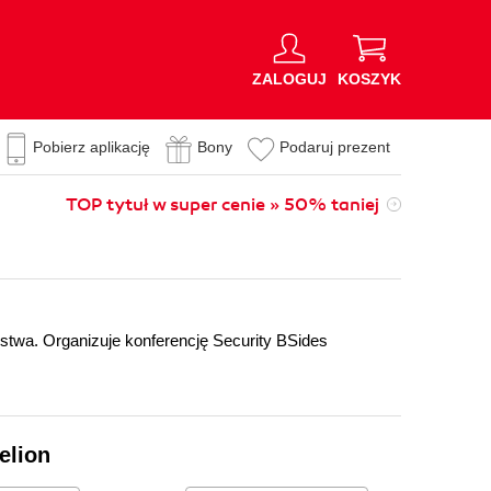
ZALOGUJ
KOSZYK
Pobierz aplikację
Bony
Podaruj prezent
TOP tytuł w super cenie » 50% taniej
twa. Organizuje konferencję Security BSides
elion