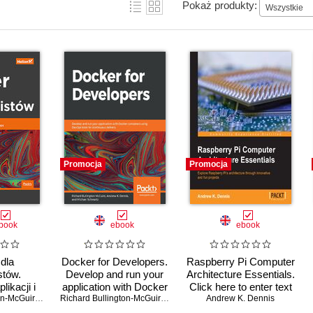
Pokaż produkty:
Wszystkie
Promocja
Promocja
book
ebook
ebook
dla
Docker for Developers.
Raspberry Pi Computer
stów.
Develop and run your
Architecture Essentials.
likacji i
application with Docker
Click here to enter text
iągłego
Richard Bullington-McGuire
,
Michael Schwartz
containers using
,
Andrew K. Dennis
Richard Bullington-McGuire
,
Andrew K. Dennis
Andrew K. Dennis
,
Michael Schwartz
a DevOps
DevOps tools for