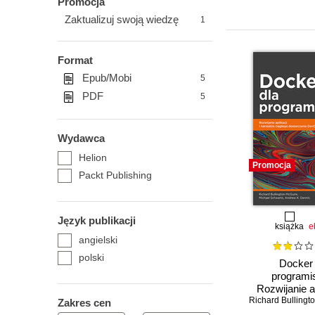
Promocja
Zaktualizuj swoją wiedzę
1
Format
Epub/Mobi
5
PDF
5
Wydawca
Helion
Promocja
Packt Publishing
Język publikacji
książka
e
angielski
polski
Docker 
programi
Rozwijanie ap
narzędzia c
Zakres cen
dostarczani