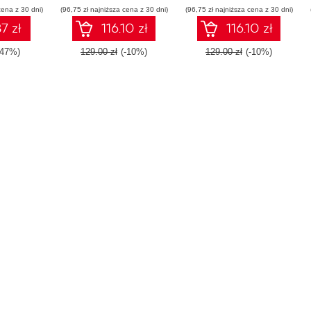
cena z 30 dni)
(96,75 zł najniższa cena z 30 dni)
continuous delivery
(96,75 zł najniższa cena z 30 dni)
7 zł
116.10 zł
116.10 zł
-47%)
129.00 zł
(-10%)
129.00 zł
(-10%)