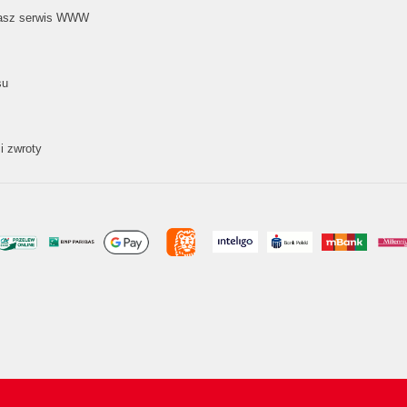
nasz serwis WWW
su
i zwroty