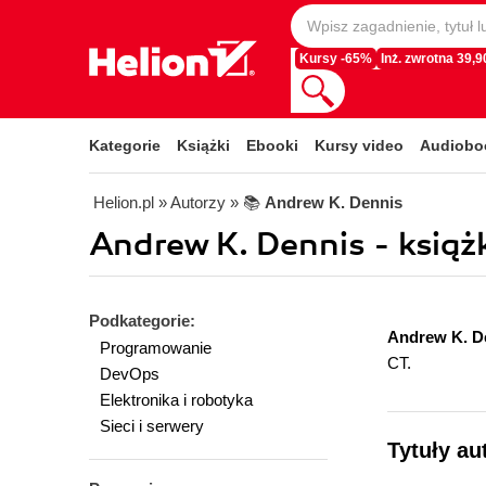
Kursy -65%
Inż. zwrotna 39,90
Kategorie
Książki
Ebooki
Kursy video
Audiobo
Helion.pl
» Autorzy
» 📚
Andrew K. Dennis
Andrew K. Dennis - książk
Podkategorie:
Andrew K. D
Programowanie
CT.
DevOps
Elektronika i robotyka
Sieci i serwery
Tytuły au