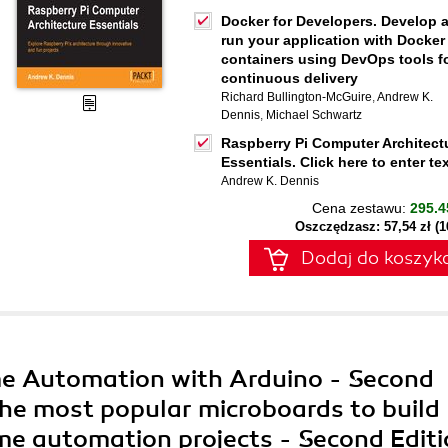
Docker for Developers. Develop 
run your application with Docker
containers using DevOps tools f
continuous delivery
Richard Bullington-McGuire
,
Andrew K.
Dennis
,
Michael Schwartz
Raspberry Pi Computer Architect
Essentials. Click here to enter te
Andrew K. Dennis
Cena zestawu:
295.4
Oszczędzasz: 57,54 zł (
Dodaj do koszyk
me Automation with Arduino - Second
the most popular microboards to build
me automation projects - Second Edit