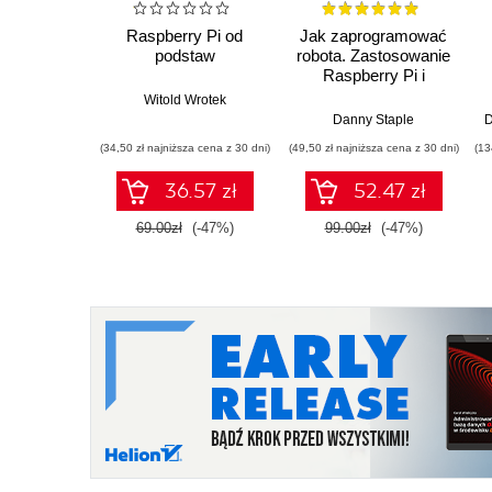
Raspberry Pi od
Jak zaprogramować
podstaw
robota. Zastosowanie
Raspberry Pi i
Pythona w tworzeniu
Witold Wrotek
autonomicznych
Danny Staple
D
robotów. Wydanie II
(34,50 zł najniższa cena z 30 dni)
(49,50 zł najniższa cena z 30 dni)
(13
36.57 zł
52.47 zł
69.00zł
(-47%)
99.00zł
(-47%)