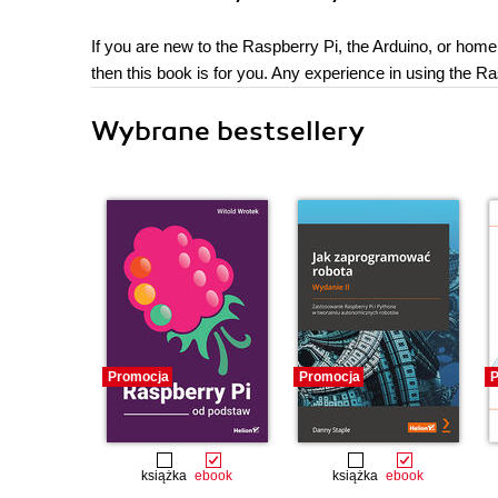
If you are new to the Raspberry Pi, the Arduino, or hom
then this book is for you. Any experience in using the 
Wybrane bestsellery
Promocja
Promocja
P
książka
ebook
książka
ebook