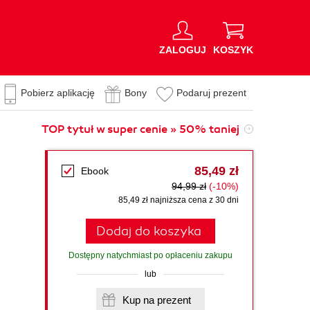
ZALOGUJ
KOSZYK
Pobierz aplikację
Bony
Podaruj prezent
TOP tytuł w super cenie » 50% taniej
85,49 zł
Ebook
94,99 zł
(-10%)
85,49 zł najniższa cena z 30 dni
Dodaj do koszyka
Dostępny natychmiast po opłaceniu zakupu
lub
Kup na prezent