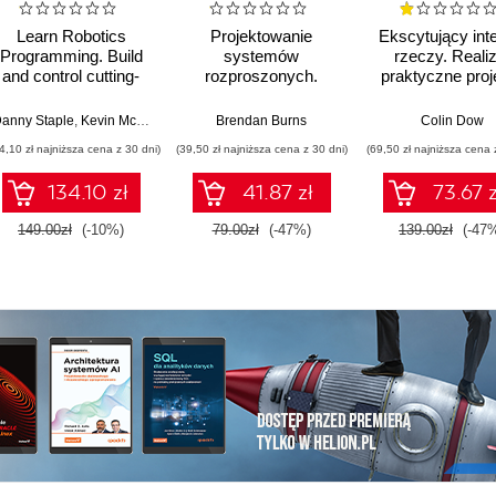
Learn Robotics
Projektowanie
Ekscytujący inte
Programming. Build
systemów
rzeczy. Realiz
and control cutting-
rozproszonych.
praktyczne proj
edge AI robots with
Wzorce i
IoT z
Raspberry Pi and
paradygmaty dla
wykorzystani
anny Staple
,
Kevin McAleer
Brendan Burns
Colin Dow
Python - Third Edition
skalowalnych,
Raspberry Pi 
4,10 zł najniższa cena z 30 dni)
(39,50 zł najniższa cena z 30 dni)
(69,50 zł najniższa cena 
niezawodnych usług
Raspberry Pi P
z wykorzystaniem
oraz Pythona
134.10 zł
41.87 zł
73.67 z
Kubernetesa.
Wydanie II
Wydanie II
149.00zł
(-10%)
79.00zł
(-47%)
139.00zł
(-47