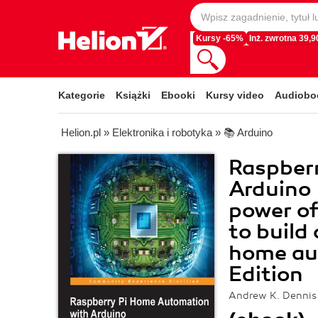
Kursy -65%
Inż. zwrotna 39,90
Kategorie
Książki
Ebooki
Kursy video
Audiobo
Helion.pl
»
Elektronika i robotyka
»
📚 Arduino
Raspber
Arduino 
power of
to build
home au
Edition
Andrew K. Dennis