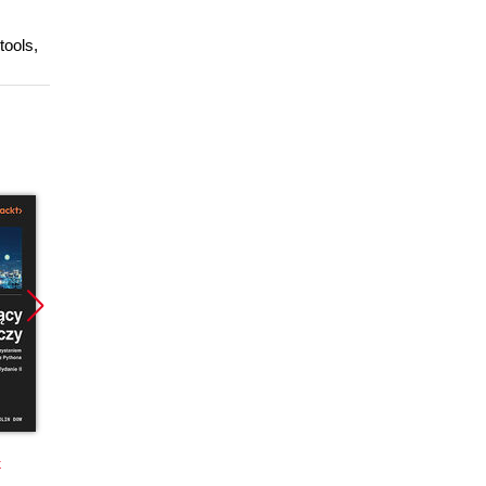
tools,
Promocja
Promocja
Promoc
k
książka
ebook
ebook