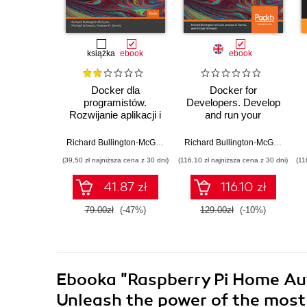
książka
ebook
ebook
Docker dla
Docker for
programistów.
Developers. Develop
Rozwijanie aplikacji i
and run your
narzędzia ciągłego
application with
E
dostarczania
Docker containers
Richard Bullington-McGuire
,
Michael Schwartz
,
Andrew K. Denni
Richard Bullington-McGuire
,
And
DevOps
using DevOps tools
(39,50 zł najniższa cena z 30 dni)
(116,10 zł najniższa cena z 30 dni)
(11
for continuous
delivery
41.87 zł
116.10 zł
79.00zł
(-47%)
129.00zł
(-10%)
Ebooka
"Raspberry Pi Home Aut
Unleash the power of the most 