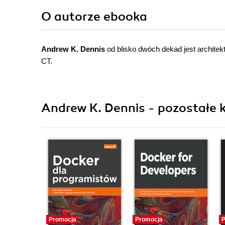
O autorze
ebooka
Andrew K. Dennis
od blisko dwóch dekad jest archite
CT.
Andrew K. Dennis - pozostałe k
Promocja
Promocja
P