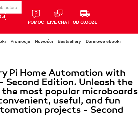
 zł
POMOC
LIVE CHAT
OD O,OOZŁ
oki
Promocje
Nowości
Bestsellery
Darmowe ebooki
ry Pi Home Automation with
- Second Edition. Unleash the
 the most popular microboards
 convenient, useful, and fun
tomation projects - Second