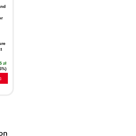
and
or
ure
xt
5 zł
16%)
a
ion