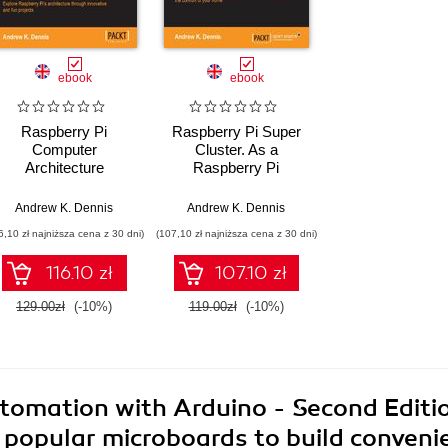
ebook
ebook
Raspberry Pi
Raspberry Pi Super
Computer
Cluster. As a
Architecture
Raspberry Pi
ssentials. Click here
enthusiast have you
to enter text
ever considered
s
rew K. Dennis
Andrew K. Dennis
,
Michael Schwartz
Andrew K. Dennis
increasing their
6,10 zł najniższa cena z 30 dni)
(107,10 zł najniższa cena z 30 dni)
performance with
parallel computing?
116.10 zł
107.10 zł
Discover just how
easy it can be with
129.00zł
(-10%)
119.00zł
(-10%)
the right help ‚Äì this
guide takes you
through the process
from start to finish
omation with Arduino - Second Editi
popular microboards to build conveni