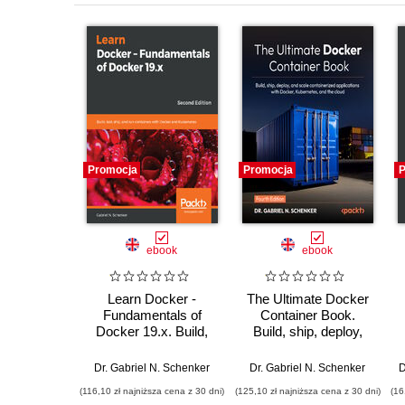
Promocja
Promocja
P
ebook
ebook
Learn Docker -
The Ultimate Docker
Fundamentals of
Container Book.
Docker 19.x. Build,
Build, ship, deploy,
test, ship, and run
and scale
containers with
containerized
Dr. Gabriel N. Schenker
Dr. Gabriel N. Schenker
D
Docker and
applications with
(116,10 zł najniższa cena z 30 dni)
(125,10 zł najniższa cena z 30 dni)
(16
Kubernetes - Second
Docker, Kubernetes,