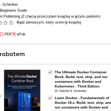
N. Schenker
Beginners Guide
t Publishing
(Z chęcią przeczytam książkę w języku polskim)
Bądź pierwszym, który oceni tę książkę
PDF
ePub
 rabatem
The Ultimate Docker Container
Book. Build, test, ship, and run
containers with Docker and
Kubernetes - Third Edition
Dr. Gabriel N. Schenker
Learn Docker - Fundamentals of
Docker 19.x. Build, test, ship, an
run containers with Docker and