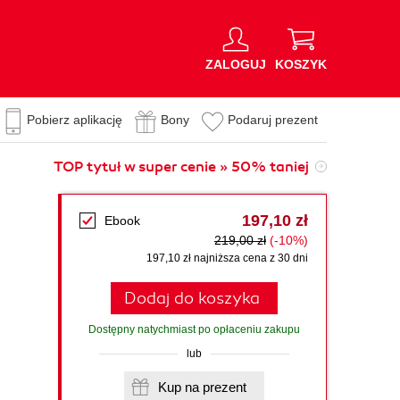
ZALOGUJ
KOSZYK
Pobierz aplikację
Bony
Podaruj prezent
TOP tytuł w super cenie » 50% taniej
197,10 zł
Ebook
219,00 zł
(-10%)
197,10 zł najniższa cena z 30 dni
Dodaj do koszyka
Dostępny natychmiast po opłaceniu zakupu
lub
Kup na prezent