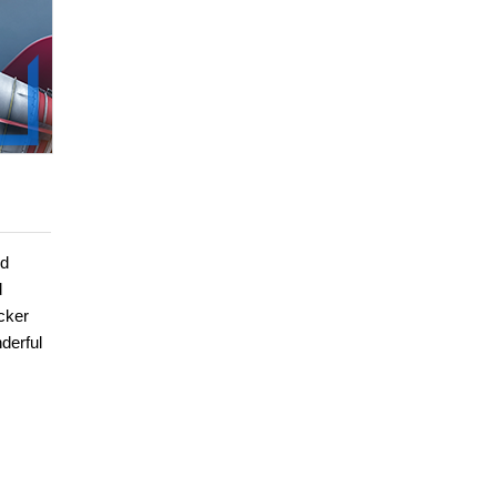
nd
d
cker
derful