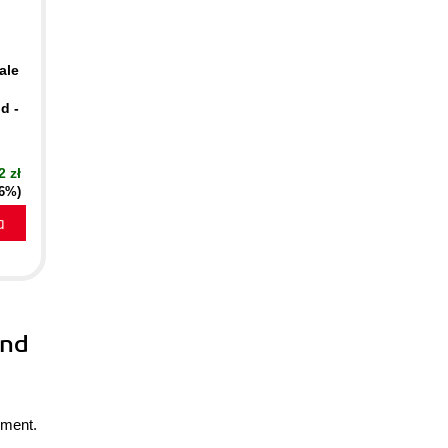
ale
d -
2 zł
16%)
a
and
pment.