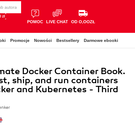
 zł
POMOC
LIVE CHAT
OD O,OOZŁ
oki
Promocje
Nowości
Bestsellery
Darmowe ebooki
mate Docker Container Book.
st, ship, and run containers
ker and Kubernetes - Third
enker