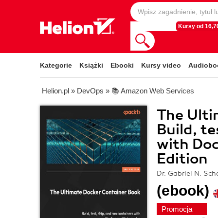
Kursy od 16,70
Kategorie
Książki
Ebooki
Kursy video
Audiobo
Helion.pl
»
DevOps
»
📚 Amazon Web Services
The Ulti
Build, te
with Doc
Edition
Dr. Gabriel N. Sch
(ebook)
Promocja