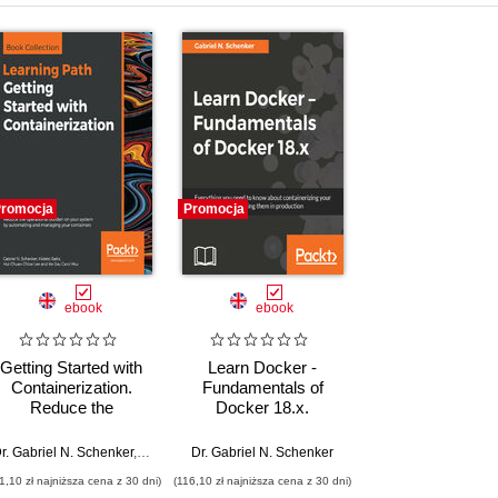
romocja
Promocja
ebook
ebook
Getting Started with
Learn Docker -
Containerization.
Fundamentals of
Reduce the
Docker 18.x.
operational burden on
Everything you need
your system by
to know about
r. Gabriel N. Schenker
,
Hideto Saito
Dr. Gabriel N. Schenker
,
Hui-Chuan Chloe Lee
,
Ke-Jou Carol Hsu
automating and
containerizing your
1,10 zł najniższa cena z 30 dni)
(116,10 zł najniższa cena z 30 dni)
managing your
applications and