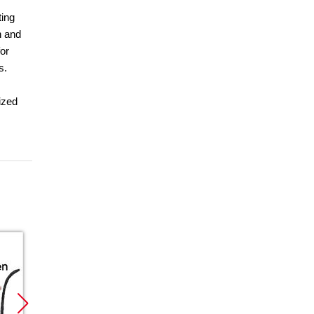
ting
n and
for
s.
rized