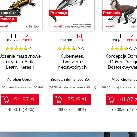
estseller
Promocja
Promocja
romocja
książka
ebook
książka
ebook
książka
eboo
Uczenie maszynowe
Kubernetes.
Koncepcja Dom
z użyciem Scikit-
Tworzenie
Driven Desig
Learn, Keras i
niezawodnych
Dostosowywan
TensorFlow. Wydanie
systemów
architektury apli
III
rozproszonych.
do strategii
Aurélien Géron
Brendan Burns
,
Joe Beda
,
Kelsey Hightower
Vlad Khonono
,
Lachl
Wydanie III
biznesowej
9,50 zł najniższa cena z 30 dni)
(34,50 zł najniższa cena z 30 dni)
(39,50 zł najniższa cena 
94.87 zł
35.19 zł
41.87 z
179.00zł
(-47%)
69.00zł
(-49%)
79.00zł
(-47%