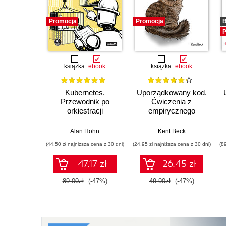
Promocja
Promocja
B
P
książka
ebook
książka
ebook
Kubernetes.
Uporządkowany kod.
Przewodnik po
Ćwiczenia z
orkiestracji
empirycznego
kontenerów i
projektowania
tworzeniu
oprogramowania
Alan Hohn
Kent Beck
niezawodnych
(44,50 zł najniższa cena z 30 dni)
(24,95 zł najniższa cena z 30 dni)
(8
aplikacji
47.17 zł
26.45 zł
89.00zł
(-47%)
49.90zł
(-47%)