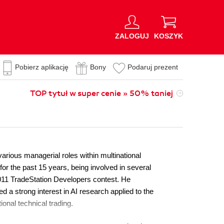
ZALOGUJ
KOSZYK
Pobierz aplikację
Bony
Podaruj prezent
TOP tytuł w super cenie » 50% taniej
arious managerial roles within multinational
r the past 15 years, being involved in several
2011 TradeStation Developers contest. He
a strong interest in AI research applied to the
ional technical trading.