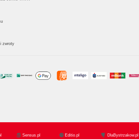
su
i zwroty
l
Sensus.pl
Editio.pl
DlaBystrzakow.pl