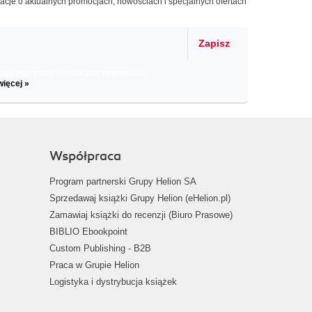
macje o aktualnych promocjach, nowościach i specjalnych ofertach
Zapisz
il informacje o zniżkach, promocjach
więcej »
Współpraca
Program partnerski Grupy Helion SA
Sprzedawaj książki Grupy Helion (eHelion.pl)
Zamawiaj książki do recenzji (Biuro Prasowe)
BIBLIO Ebookpoint
Custom Publishing - B2B
Praca w Grupie Helion
Logistyka i dystrybucja książek