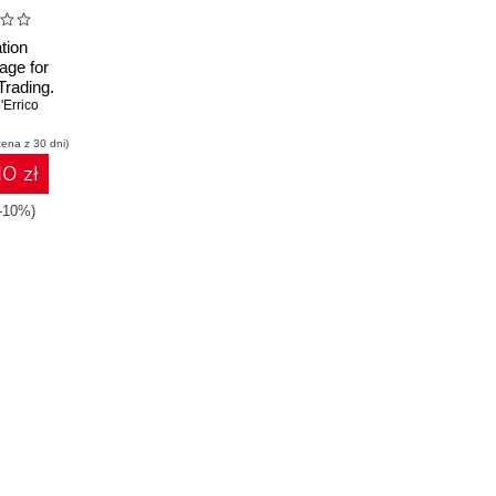
tion
ge for
Trading.
al-world
Errico
pplications
cena z 30 dni)
Futures,
markets
10 zł
-10%)