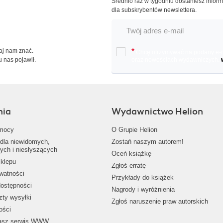
Średnio raz w tygodniu dostaniesz infor
dla subskrybentów newslettera.
Daj nam znać.
*
Chcę otrzymywać na podany e-ma
u nas pojawił.
oraz nowościach wydawniczych.
nia
Wydawnictwo Helion
mocy
O Grupie Helion
dla niewidomych,
Zostań naszym autorem!
ych i niesłyszących
Oceń książkę
klepu
Zgłoś erratę
ywatności
Przykłady do książek
dostępności
Nagrody i wyróżnienia
zty wysyłki
Zgłoś naruszenie praw autorskich
ości
nasz serwis WWW