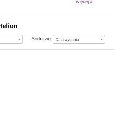
więcej »
Helion
Data wydania
Sortuj wg:
Data wydania