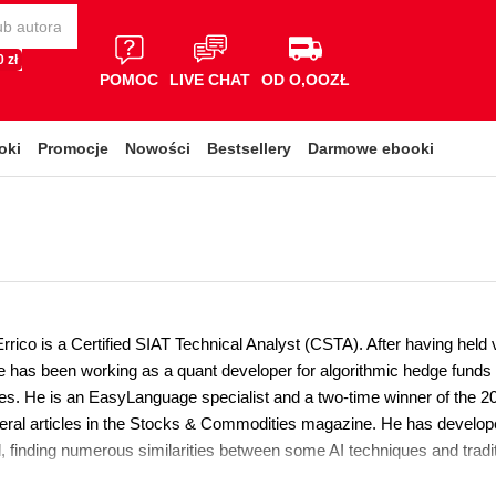
 zł
POMOC
LIVE CHAT
OD O,OOZŁ
oki
Promocje
Nowości
Bestsellery
Darmowe ebooki
ico is a Certified SIAT Technical Analyst (CSTA). After having held v
 has been working as a quant developer for algorithmic hedge funds fo
res. He is an EasyLanguage specialist and a two-time winner of the 
eral articles in the Stocks & Commodities magazine. He has developed 
d, finding numerous similarities between some AI techniques and tradit