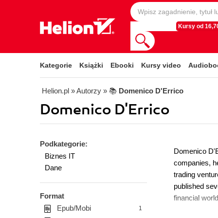
Kursy od 16,70
Kategorie
Książki
Ebooki
Kursy video
Audiobo
Helion.pl
» Autorzy
» 📚
Domenico D'Errico
Domenico D'Errico
Podkategorie:
Domenico D'Err
Biznes IT
companies, he
Dane
trading ventu
published sev
Format
financial worl
Epub/Mobi
1