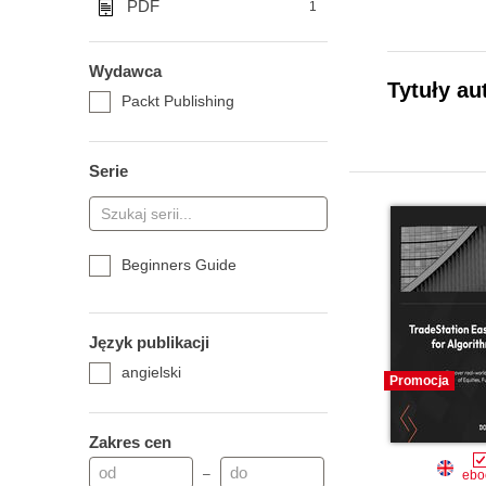
PDF
1
Wydawca
Tytuły au
Packt Publishing
Serie
Beginners Guide
Język publikacji
angielski
Promocja
Zakres cen
–
ebo