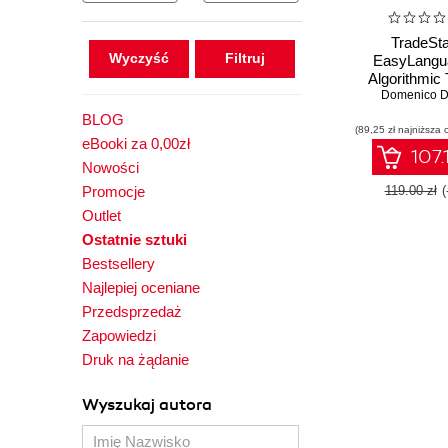
TradeSta
Wyczyść
EasyLangua
Algorithmic 
Discover re
Domenico D'
institutional a
BLOG
(89,25 zł najniższa 
of Equities, 
eBooki za 0,00zł
and Forex 
107.
Nowości
Promocje
119.00 zł
(
Outlet
Ostatnie sztuki
Bestsellery
Najlepiej oceniane
Przedsprzedaż
Zapowiedzi
Druk na żądanie
Wyszukaj autora