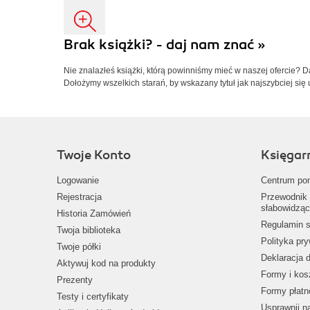
Brak książki? - daj nam znać »
Nie znalazłeś książki, którą powinniśmy mieć w naszej ofercie? 
Dołożymy wszelkich starań, by wskazany tytuł jak najszybciej się 
Twoje Konto
Księgar
Logowanie
Centrum po
Rejestracja
Przewodnik 
słabowidząc
Historia Zamówień
Regulamin s
Twoja biblioteka
Polityka pr
Twoje półki
Deklaracja 
Aktywuj kod na produkty
Formy i kos
Prezenty
Formy płatn
Testy i certyfikaty
Usprawnij 