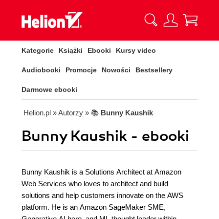
Kategorie
Książki
Ebooki
Kursy video
Audiobooki
Promocje
Nowości
Bestsellery
Darmowe ebooki
Helion.pl
» Autorzy
» 📚
Bunny Kaushik
Bunny Kaushik - ebooki
Bunny Kaushik is a Solutions Architect at Amazon
Web Services who loves to architect and build
solutions and help customers innovate on the AWS
platform. He is an Amazon SageMaker SME,
Generative AI hero, and ML thought leader within