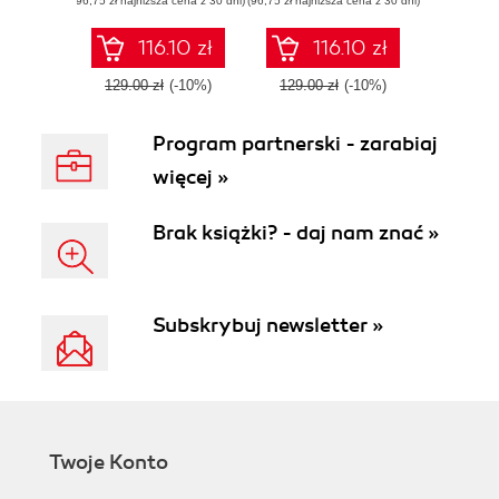
(96,75 zł najniższa cena z 30 dni)
(96,75 zł najniższa cena z 30 dni)
using Amazon
Bedrock
116.10 zł
116.10 zł
129.00 zł
(-10%)
129.00 zł
(-10%)
Program partnerski - zarabiaj
więcej »
Brak książki? - daj nam znać »
Subskrybuj newsletter »
Twoje Konto