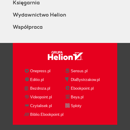
Księgarnia
Wydawnictwo Helion
Współpraca
Onepress.pl
Sensus.pl
Editio.pl
DlaBystrzakow.pl
Bezdroza.pl
Ebookpoint.pl
Videopoint.pl
Beya.pl
Czytalisek.pl
Sploty
Biblio.Ebookpoint.pl