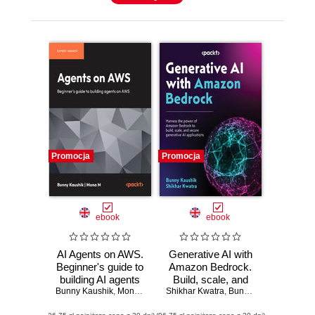
Promocja
Promocja
ebook
ebook
AI Agents on AWS.
Generative AI with
Beginner's guide to
Amazon Bedrock.
building AI agents
Build, scale, and
Bunny Kaushik
on AWS
,
Mona M
,
Randy DeFauw
Shikhar Kwatra
secure generative
,
Bunny Kaushik
AI applications