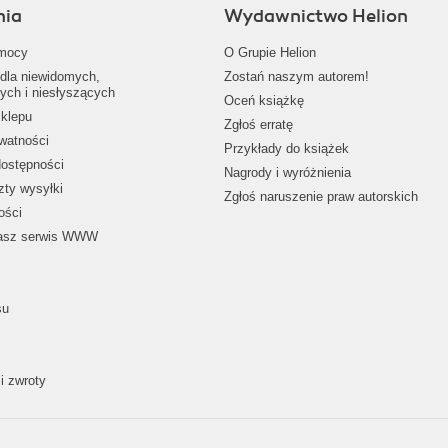
nia
Wydawnictwo Helion
mocy
O Grupie Helion
dla niewidomych,
Zostań naszym autorem!
ych i niesłyszących
Oceń książkę
klepu
Zgłoś erratę
ywatności
Przykłady do książek
dostępności
Nagrody i wyróżnienia
zty wysyłki
Zgłoś naruszenie praw autorskich
ości
nasz serwis WWW
su
i zwroty