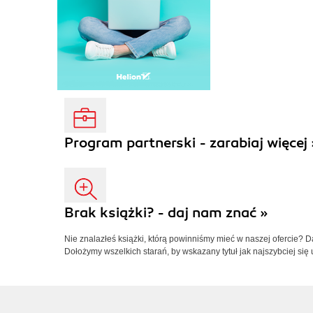
Program partnerski - zarabiaj więcej 
Brak książki? - daj nam znać »
Nie znalazłeś książki, którą powinniśmy mieć w naszej ofercie? 
Dołożymy wszelkich starań, by wskazany tytuł jak najszybciej się 