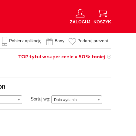
ZALOGUJ
KOSZYK
Pobierz aplikację
Bony
Podaruj prezent
TOP tytuł w super cenie » 50% taniej
on
Data wydania
Sortuj wg:
Data wydania