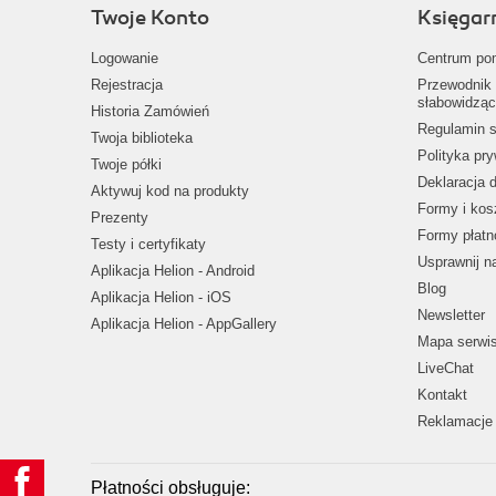
Twoje Konto
Księgar
Logowanie
Centrum po
Rejestracja
Przewodnik 
słabowidząc
Historia Zamówień
Regulamin s
Twoja biblioteka
Polityka pr
Twoje półki
Deklaracja 
Aktywuj kod na produkty
Formy i kos
Prezenty
Formy płatn
Testy i certyfikaty
Usprawnij 
Aplikacja Helion - Android
Blog
Aplikacja Helion - iOS
Newsletter
Aplikacja Helion - AppGallery
Mapa serwi
LiveChat
Kontakt
Reklamacje 
Płatności obsługuje: