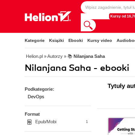
Kursy od 16,70
Kategorie
Książki
Ebooki
Kursy video
Audiobo
Helion.pl
» Autorzy
» 📚
Nilanjana Saha
Nilanjana Saha - ebooki
Tytuły au
Podkategorie:
DevOps
Format
Epub/Mobi
1