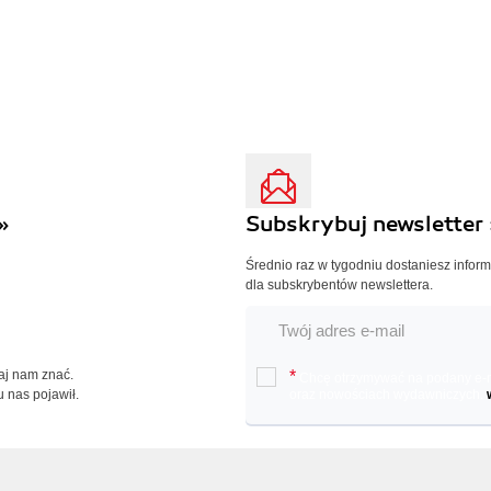
»
Subskrybuj newsletter 
Średnio raz w tygodniu dostaniesz infor
dla subskrybentów newslettera.
Daj nam znać.
*
Chcę otrzymywać na podany e-ma
u nas pojawił.
oraz nowościach wydawniczych.