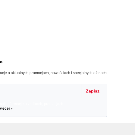
»
macje o aktualnych promocjach, nowościach i specjalnych ofertach
Zapisz
il informacje o zniżkach, promocjach
więcej »