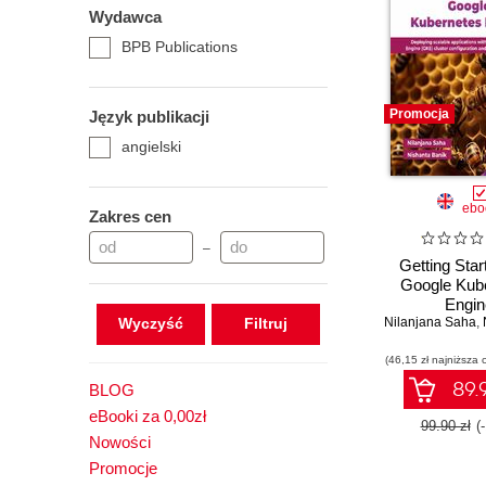
Wydawca
BPB Publications
Promocja
Język publikacji
angielski
ebo
Zakres cen
–
Getting Star
Google Kub
Engin
Wyczyść
Nilanjana Saha
,
(46,15 zł najniższa 
89.9
BLOG
eBooki za 0,00zł
99.90 zł
(
Nowości
Promocje