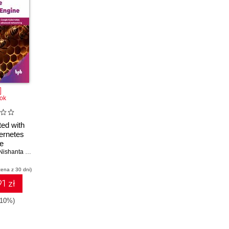
ok
ted with
ernetes
e
Nishanta Banik
cena z 30 dni)
1 zł
-10%)