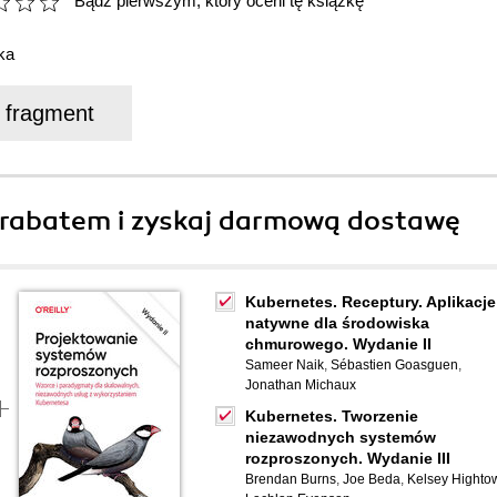
Bądź pierwszym, który oceni tę książkę
ka
j fragment
rabatem i zyskaj darmową dostawę
Kubernetes. Receptury. Aplikacje
natywne dla środowiska
chmurowego. Wydanie II
Sameer Naik
,
Sébastien Goasguen
,
Jonathan Michaux
Kubernetes. Tworzenie
niezawodnych systemów
rozproszonych. Wydanie III
Brendan Burns
,
Joe Beda
,
Kelsey Highto