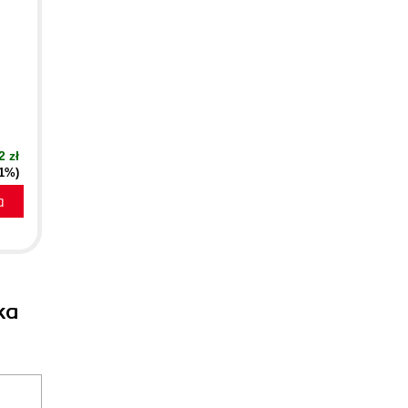
2 zł
41%)
a
ka