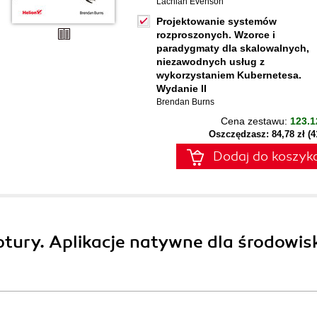
Lachlan Evenson
Projektowanie systemów
rozproszonych. Wzorce i
paradygmaty dla skalowalnych,
niezawodnych usług z
wykorzystaniem Kubernetesa.
Wydanie II
Brendan Burns
Cena zestawu:
123.1
Oszczędzasz: 84,78 zł (
Dodaj do koszyk
ptury. Aplikacje natywne dla środowis