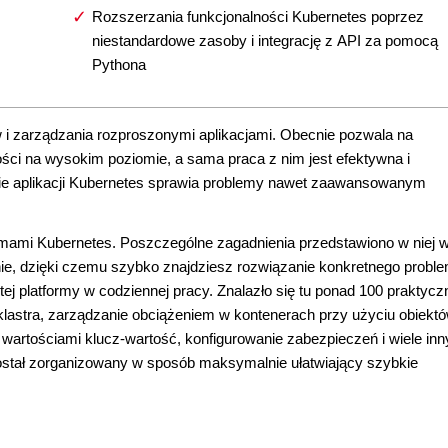
Rozszerzania funkcjonalności Kubernetes poprzez
niestandardowe zasoby i integrację z API za pomocą
Pythona
w i zarządzania rozproszonymi aplikacjami. Obecnie pozwala na
ości na wysokim poziomie, a sama praca z nim jest efektywna i
anie aplikacji Kubernetes sprawia problemy nawet zaawansowanym
mami Kubernetes. Poszczególne zagadnienia przedstawiono w niej 
ie, dzięki czemu szybko znajdziesz rozwiązanie konkretnego proble
 tej platformy w codziennej pracy. Znalazło się tu ponad 100 praktyc
 klastra, zarządzanie obciążeniem w kontenerach przy użyciu obiekt
artościami klucz-wartość, konfigurowanie zabezpieczeń i wiele inn
 został zorganizowany w sposób maksymalnie ułatwiający szybkie