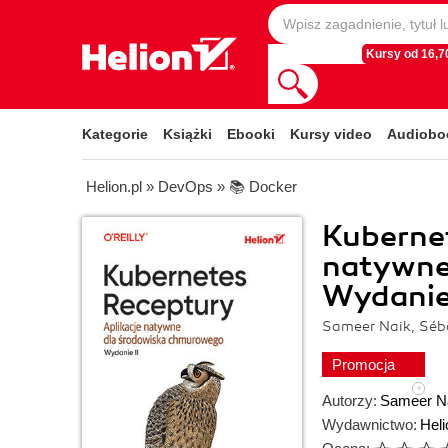
Kursy od 16,70
Kategorie
Książki
Ebooki
Kursy video
Audiobo
Helion.pl
»
DevOps
»
📚 Docker
Kubernet
natywne
Wydanie 
Sameer Naik, Séb
Promocja
Autorzy:
Sameer N
Wydawnictwo:
Heli