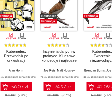
romocja
Bestseller
Promocja
Promocja
książka
ebook
książka
ebook
książka
eboo
Kubernetes.
Inżynieria danych w
Kubernetes.
Przewodnik po
praktyce. Kluczowe
Tworzenie
orkiestracji
koncepcje i najlepsze
niezawodnyc
kontenerów i
technologie
systemów
tworzeniu
rozproszonyc
Alan Hohn
Joe Reis
,
Matt Housley
Brendan Burns
,
Joe 
niezawodnych
Wydanie III
3,40 zł najniższa cena z 30 dni)
(71,40 zł najniższa cena z 30 dni)
(41,40 zł najniższa cena 
aplikacji
56.07 zł
74.97 zł
42.09 
89.00zł
(-37%)
119.00zł
(-37%)
69.00zł
(-39%