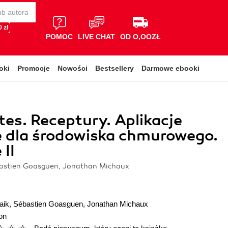
 zł
POMOC
LIVE CHAT
OD O,OOZŁ
oki
Promocje
Nowości
Bestsellery
Darmowe ebooki
es. Receptury. Aplikacje
 dla środowiska chmurowego.
II
astien Goasguen, Jonathan Michaux
aik
,
Sébastien Goasguen
,
Jonathan Michaux
on