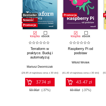
Bestseller
Promocja
P
Nowość
Promocja
książka
ebook
książka
ebook
Terraform w
Raspberry Pi od
praktyce. Buduj i
podstaw
automatyzuj
infrastrukturę
Witold Wrotek
chmurową oraz
Mariusz Dworniczak
zarządzaj nią z
(29,95 zł najniższa cena z 30 dni)
(41,40 zł najniższa cena z 30 dni)
(5
wykorzystaniem
Dockera
37.74 zł
43.47 zł
59.90zł
(-37%)
69.00zł
(-37%)