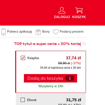
ZALOGUJ
KOSZYK
Pobierz aplikację
Bony
Podaruj prezent
TOP tytuł w super cenie » 50% taniej
37,74 zł
Książka
59,90 zł
(-37%)
35,94 zł najniższa cena z 30 dni
Dodaj do koszyka
Wysyłamy w 24h
31,75 zł
Ebook