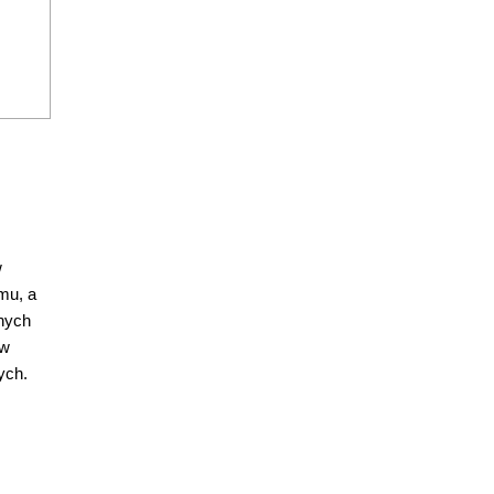
w
mu, a
znych
ów
ych.