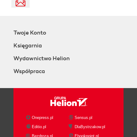
Twoje Konto
Księgarnia
Wydawnictwo Helion
Współpraca
Onepress.pl
Sensus.pl
Editio.pl
DlaBystrzakow.pl
Bezdroza.pl
Ebookpoint.pl