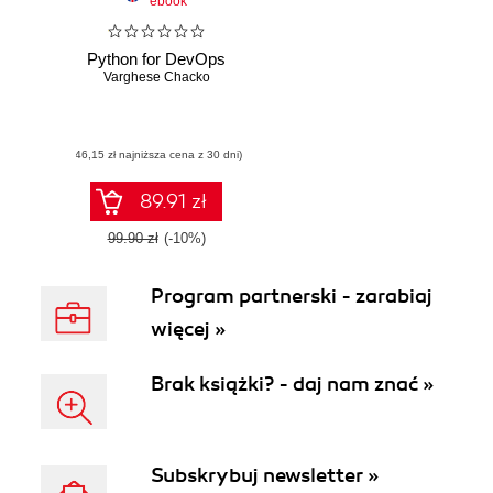
ebook
Python for DevOps
Varghese Chacko
(46,15 zł najniższa cena z 30 dni)
89.91 zł
99.90 zł
(-10%)
Program partnerski - zarabiaj
więcej »
Brak książki? - daj nam znać »
Subskrybuj newsletter »