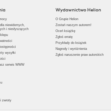
nia
Wydawnictwo Helion
mocy
O Grupie Helion
dla niewidomych,
Zostań naszym autorem!
ych i niesłyszących
Oceń książkę
klepu
Zgłoś erratę
ywatności
Przykłady do książek
dostępności
Nagrody i wyróżnienia
zty wysyłki
Zgłoś naruszenie praw autorskich
ości
nasz serwis WWW
su
i zwroty