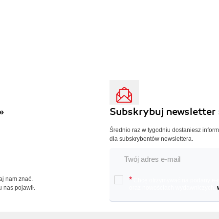
»
Subskrybuj newsletter 
Średnio raz w tygodniu dostaniesz infor
dla subskrybentów newslettera.
Daj nam znać.
*
Chcę otrzymywać na podany e-ma
u nas pojawił.
oraz nowościach wydawniczych.