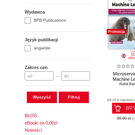
Wydawca
BPB Publications
Promocja
Język publikacji
angielski
ebo
Zakres cen
Microservi
–
Machine Le
Rohit Ra
Wyczyść
(46,15 zł najniższa 
89.9
BLOG
99.90 zł
(
eBooki za 0,00zł
Nowości