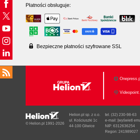
Płatności obsługuje:
Bezpieczne płatności szyfrowane SSL
Onepress.p
Videopoint.
Helion.pl sp. z o.o.
tel. (32) 230-98-63
ul. Kościuszki 1c
e-mail:
[wyświetl ema
© Helion.pl 1991-2026
44-100 Gliwice
NIP: 6312636254
Regon: 241989027