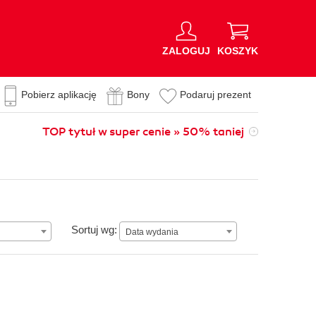
ZALOGUJ
KOSZYK
Pobierz aplikację
Bony
Podaruj prezent
TOP tytuł w super cenie » 50% taniej
Data wydania
Sortuj wg:
Data wydania