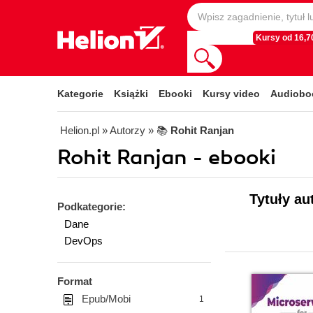
Kursy od 16,70
Kategorie
Książki
Ebooki
Kursy video
Audiobo
Helion.pl
» Autorzy
» 📚
Rohit Ranjan
Rohit Ranjan - ebooki
Tytuły au
Podkategorie:
Dane
DevOps
Format
Epub/Mobi
1