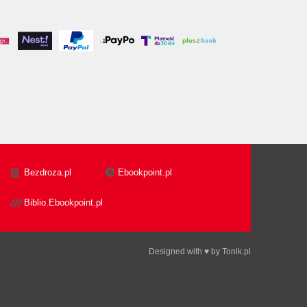
Bezdroza.pl
Ebookpoint.pl
Biblio.Ebookpoint.pl
Designed with ♥ by
Tonik.pl