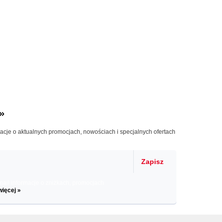
»
macje o aktualnych promocjach, nowościach i specjalnych ofertach
Zapisz
il informacje o zniżkach, promocjach
więcej »