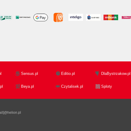
l
Sensus.pl
Editio.pl
DlaBystrzakow.pl
pl
Beya.pl
Czytalisek.pl
Sploty
il]@helion.pl