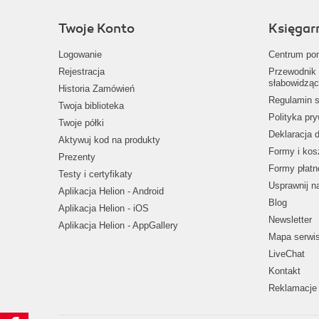
Twoje Konto
Księgar
Logowanie
Centrum po
Rejestracja
Przewodnik 
słabowidząc
Historia Zamówień
Regulamin s
Twoja biblioteka
Polityka pr
Twoje półki
Deklaracja 
Aktywuj kod na produkty
Formy i kos
Prezenty
Formy płatn
Testy i certyfikaty
Usprawnij 
Aplikacja Helion - Android
Blog
Aplikacja Helion - iOS
Newsletter
Aplikacja Helion - AppGallery
Mapa serwi
LiveChat
Kontakt
Reklamacje 