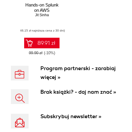
Hands-on Splunk
on AWS
Jit Sinha
(46,15 zł najniższa cena z 30 dni)
89.91 zł
99.90 zł
(-10%)
Program partnerski - zarabiaj
więcej »
Brak książki? - daj nam znać »
Subskrybuj newsletter »