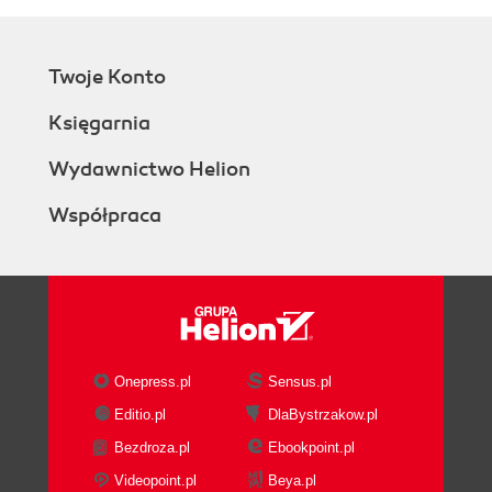
Twoje Konto
Księgarnia
Wydawnictwo Helion
Współpraca
Onepress.pl
Sensus.pl
Editio.pl
DlaBystrzakow.pl
Bezdroza.pl
Ebookpoint.pl
Videopoint.pl
Beya.pl