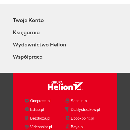
Twoje Konto
Księgarnia
Wydawnictwo Helion
Współpraca
Onepress.pl
Sensus.pl
Editio.pl
DlaBystrzakow.pl
Bezdroza.pl
Ebookpoint.pl
Videopoint.pl
Beya.pl