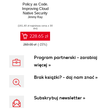
Policy as Code.
Improving Cloud
Native Security
Jimmy Ray
(161,40 zł najniższa cena z 30
dni)
228.65 zł
269.00 zł
(-15%)
Program partnerski - zarabiaj
więcej »
Brak książki? - daj nam znać »
Subskrybuj newsletter »