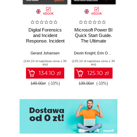
ebook
ebook
Digital Forensics
Microsoft Power BI
Pract
and Incident
Quick Start Guide.
Intel
Response. Incident
The Ultimate
Data-D
Response tools
Beginner's Guide
Hunti
and techniques for
to Power BI, Data
your c
Gerard Johansen
Devin Knight
,
Erin Ostrowsky
,
Mitchel
effective cyber
Storytelling, AI
effor
(134,10 zł najniższa cena z 30
(125,10 zł najniższa cena z 30
(116,10 zł 
threat response -
Tools, and
dete
dni)
dni)
Fourth Edition
Microsoft Fabric -
def
134.10 zł
125.10 zł
Fourth Edition
ATT&C
tool
149.00zł
(-10%)
139.00zł
(-10%)
129.0
E