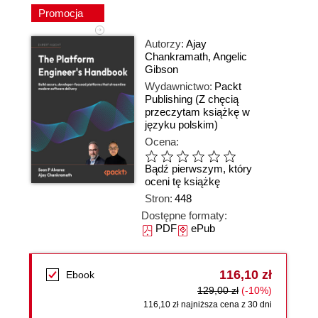
Promocja
Autorzy:
Ajay
Chankramath
,
Angelic
Gibson
Wydawnictwo:
Packt
Publishing
(Z chęcią
przeczytam książkę w
języku polskim)
Ocena:
Bądź pierwszym, który
oceni tę książkę
Stron:
448
Dostępne formaty:
PDF
ePub
116,10 zł
Ebook
129,00 zł
(-10%)
116,10 zł najniższa cena z 30 dni