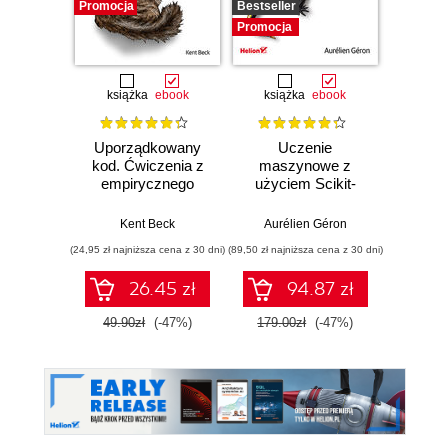
Promocja
Bestseller
Promocj
Promocja
książka
ebook
książka
ebook
ksią
Uporządkowany
Uczenie
Ko
kod. Ćwiczenia z
maszynowe z
Doma
empirycznego
użyciem Scikit-
D
projektowania
Learn, Keras i
Dosto
oprogramowania
TensorFlow.
arc
Kent Beck
Aurélien Géron
Vlad
Wydanie III
aplikacj
(24,95 zł najniższa cena z 30 dni)
(89,50 zł najniższa cena z 30 dni)
(39,50 zł naj
bi
26.45 zł
94.87 zł
49.90zł
(-47%)
179.00zł
(-47%)
79.0