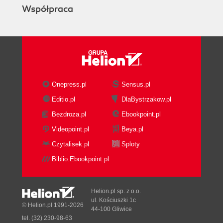
Współpraca
Onepress.pl
Sensus.pl
Editio.pl
DlaBystrzakow.pl
Bezdroza.pl
Ebookpoint.pl
Videopoint.pl
Beya.pl
Czytalisek.pl
Sploty
Biblio.Ebookpoint.pl
Helion.pl sp. z o.o.
ul. Kościuszki 1c
© Helion.pl 1991-2026
44-100 Gliwice
tel. (32) 230-98-63