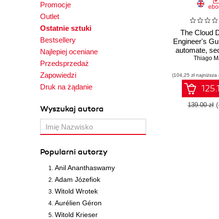
Promocje
ebo
Outlet
Ostatnie sztuki
The Cloud 
Bestsellery
Engineer's Gui
automate, se
Najlepiej oceniane
scale cloud
Thiago M
Przedsprzedaż
CI/CD pipeli
Zapowiedzi
(104,25 zł najniższa
DevOps best 
Druk na żądanie
125.
139.00 zł
Wyszukaj autora
Popularni autorzy
Anil Ananthaswamy
Adam Józefiok
Witold Wrotek
Aurélien Géron
Witold Krieser