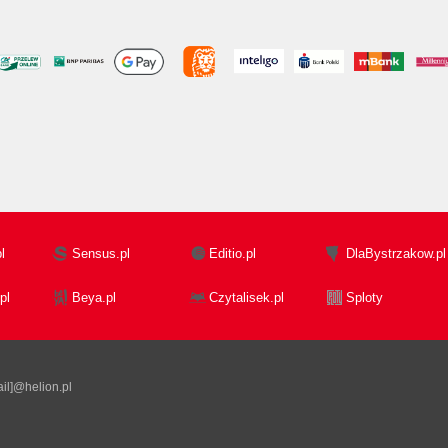
l
Sensus.pl
Editio.pl
DlaBystrzakow.pl
pl
Beya.pl
Czytalisek.pl
Sploty
il]@helion.pl