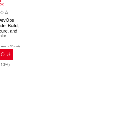
ok
DevOps
de. Build,
cure, and
-native
aior
nes with
 cena z 30 dni)
practices
10 zł
(-10%)