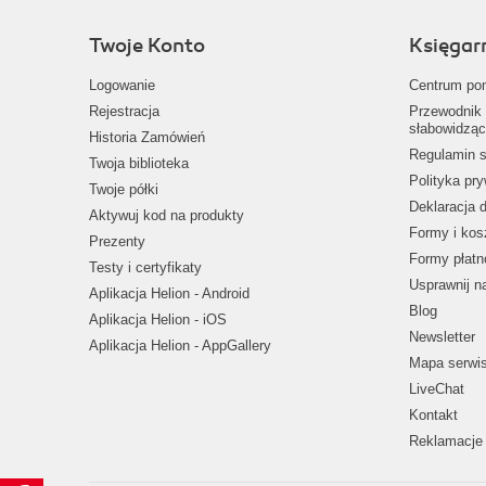
Twoje Konto
Księgar
Logowanie
Centrum po
Rejestracja
Przewodnik 
słabowidząc
Historia Zamówień
Regulamin s
Twoja biblioteka
Polityka pr
Twoje półki
Deklaracja 
Aktywuj kod na produkty
Formy i kos
Prezenty
Formy płatn
Testy i certyfikaty
Usprawnij 
Aplikacja Helion - Android
Blog
Aplikacja Helion - iOS
Newsletter
Aplikacja Helion - AppGallery
Mapa serwi
LiveChat
Kontakt
Reklamacje 