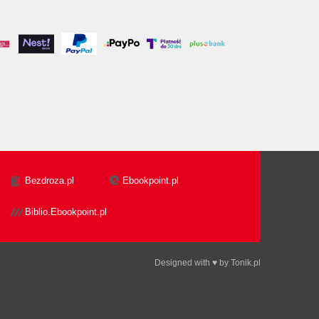
Bezdroza.pl
Ebookpoint.pl
Biblio.Ebookpoint.pl
Designed with ♥ by
Tonik.pl