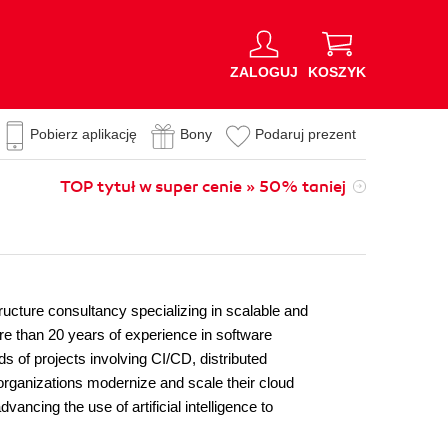
ZALOGUJ
KOSZYK
Pobierz aplikację
Bony
Podaruj prezent
TOP tytuł w super cenie » 50% taniej
cture consultancy specializing in scalable and
e than 20 years of experience in software
 of projects involving CI/CD, distributed
organizations modernize and scale their cloud
ancing the use of artificial intelligence to