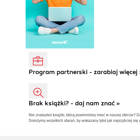
Program partnerski - zarabiaj więcej 
Brak książki? - daj nam znać »
Nie znalazłeś książki, którą powinniśmy mieć w naszej ofercie? 
Dołożymy wszelkich starań, by wskazany tytuł jak najszybciej się 