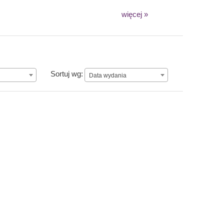
więcej »
n
Data wydania
Sortuj wg:
Data wydania