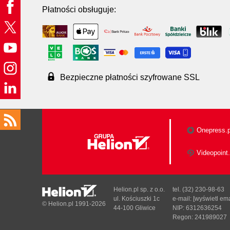
Płatności obsługuje:
Bezpieczne płatności szyfrowane SSL
Onepress.p
Videopoint.
Helion.pl sp. z o.o.
tel. (32) 230-98-63
ul. Kościuszki 1c
e-mail:
[wyświetl ema
© Helion.pl 1991-2026
44-100 Gliwice
NIP: 6312636254
Regon: 241989027