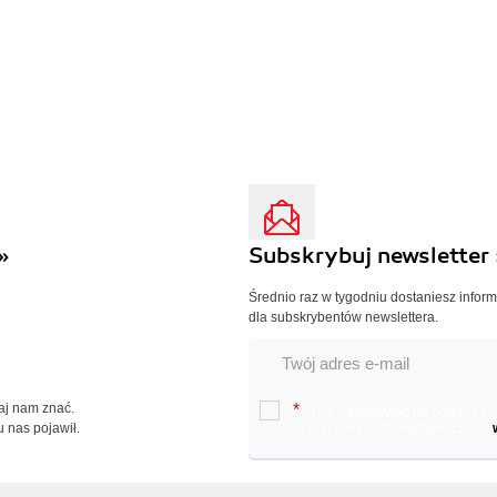
»
Subskrybuj newsletter 
Średnio raz w tygodniu dostaniesz infor
dla subskrybentów newslettera.
Daj nam znać.
*
Chcę otrzymywać na podany e-ma
u nas pojawił.
oraz nowościach wydawniczych.