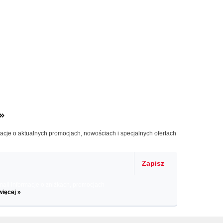
»
macje o aktualnych promocjach, nowościach i specjalnych ofertach
Zapisz
il informacje o zniżkach, promocjach
więcej »