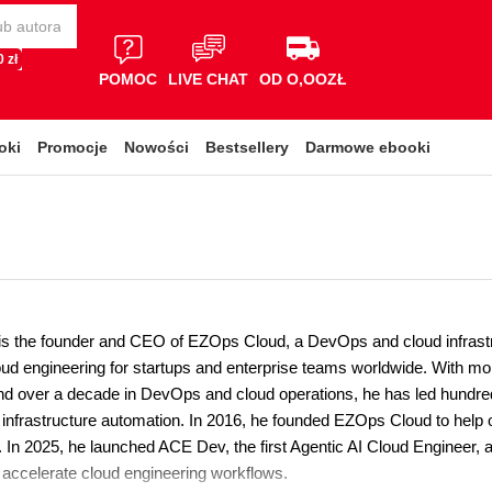
 zł
POMOC
LIVE CHAT
OD O,OOZŁ
oki
Promocje
Nowości
Bestsellery
Darmowe ebooki
is the founder and CEO of EZOps Cloud, a DevOps and cloud infrastru
ud engineering for startups and enterprise teams worldwide. With mor
nd over a decade in DevOps and cloud operations, he has led hundreds
infrastructure automation. In 2016, he founded EZOps Cloud to help 
In 2025, he launched ACE Dev, the first Agentic AI Cloud Engineer, adv
accelerate cloud engineering workflows.