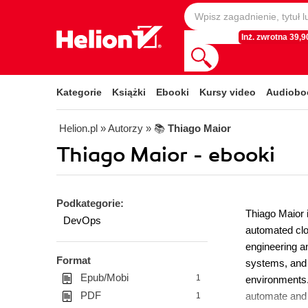
Inż. zwrotna 39,90
Kategorie
Książki
Ebooki
Kursy video
Audiobo
Helion.pl
» Autorzy
» 📚
Thiago Maior
Thiago Maior - ebooki
Podkategorie:
Thiago Maior 
DevOps
automated clo
engineering a
Format
systems, and 
Epub/Mobi
1
environments. 
PDF
automate and 
1