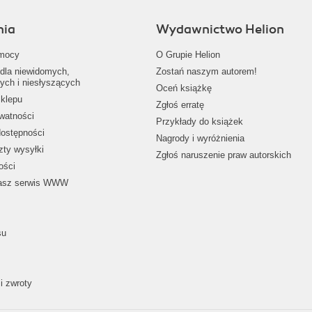
nia
Wydawnictwo Helion
mocy
O Grupie Helion
dla niewidomych,
Zostań naszym autorem!
ych i niesłyszących
Oceń książkę
klepu
Zgłoś erratę
ywatności
Przykłady do książek
dostępności
Nagrody i wyróżnienia
zty wysyłki
Zgłoś naruszenie praw autorskich
ości
nasz serwis WWW
su
i zwroty