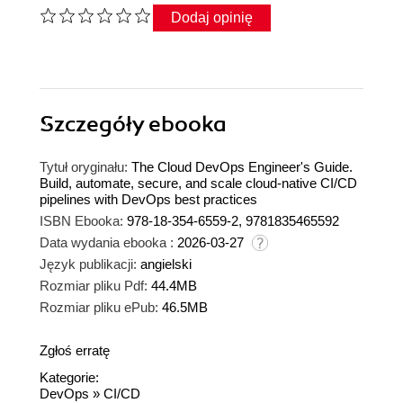
Dodaj opinię
Szczegóły
ebooka
Tytuł oryginału:
The Cloud DevOps Engineer's Guide.
Build, automate, secure, and scale cloud-native CI/CD
pipelines with DevOps best practices
ISBN Ebooka:
978-18-354-6559-2, 9781835465592
Data wydania ebooka :
2026-03-27
Język publikacji:
angielski
Rozmiar pliku Pdf:
44.4MB
Rozmiar pliku ePub:
46.5MB
Zgłoś erratę
Kategorie:
DevOps
»
CI/CD