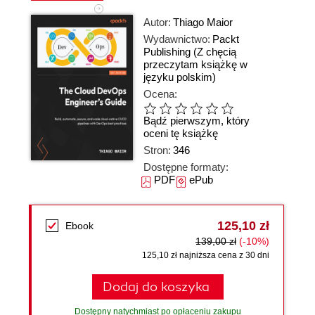
Autor:
Thiago Maior
Wydawnictwo:
Packt
Publishing
(Z chęcią
przeczytam książkę w
języku polskim)
Ocena:
Bądź pierwszym, który
oceni tę książkę
Stron:
346
Dostępne formaty:
PDF
ePub
125,10 zł
Ebook
139,00 zł
(-10%)
125,10 zł najniższa cena z 30 dni
Dodaj do koszyka
Dostępny natychmiast po opłaceniu zakupu