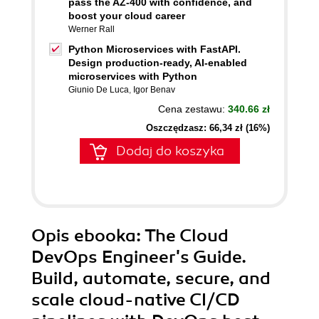
pass the AZ-400 with confidence, and
boost your cloud career
Werner Rall
Python Microservices with FastAPI.
Design production-ready, AI-enabled
microservices with Python
Giunio De Luca
,
Igor Benav
Cena zestawu:
340.66 zł
Oszczędzasz: 66,34 zł (16%)
Dodaj do koszyka
Opis
ebooka
: The Cloud
DevOps Engineer's Guide.
Build, automate, secure, and
scale cloud-native CI/CD