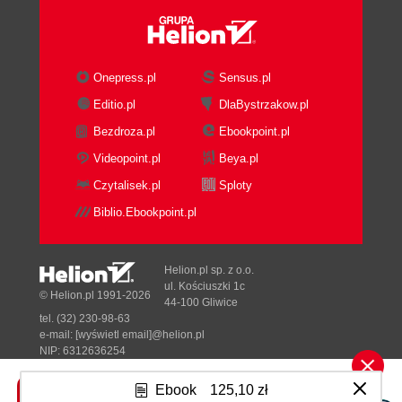
Onepress.pl
Sensus.pl
Editio.pl
DlaBystrzakow.pl
Bezdroza.pl
Ebookpoint.pl
Videopoint.pl
Beya.pl
Czytalisek.pl
Sploty
Biblio.Ebookpoint.pl
Helion.pl sp. z o.o.
ul. Kościuszki 1c
© Helion.pl 1991-2026
44-100 Gliwice
tel. (32) 230-98-63
e-mail:
[wyświetl email]@helion.pl
NIP: 6312636254
Regon: 241989027
Ebook
125,10 zł
Designed with ♥ by
Tonik.pl