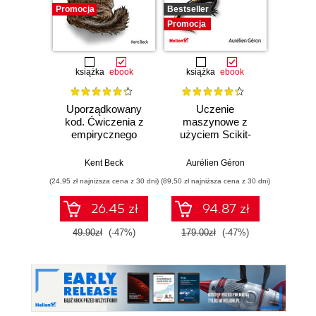
Promocja
Bestseller
Promocj
Promocja
książka
ebook
książka
ebook
ksią
Uporządkowany
Uczenie
Ko
kod. Ćwiczenia z
maszynowe z
Doma
empirycznego
użyciem Scikit-
D
projektowania
Learn, Keras i
Dosto
oprogramowania
TensorFlow.
arc
Kent Beck
Aurélien Géron
Vlad
Wydanie III
aplikacj
(24,95 zł najniższa cena z 30 dni)
(89,50 zł najniższa cena z 30 dni)
(39,50 zł naj
bi
26.45 zł
94.87 zł
49.90zł
(-47%)
179.00zł
(-47%)
79.0