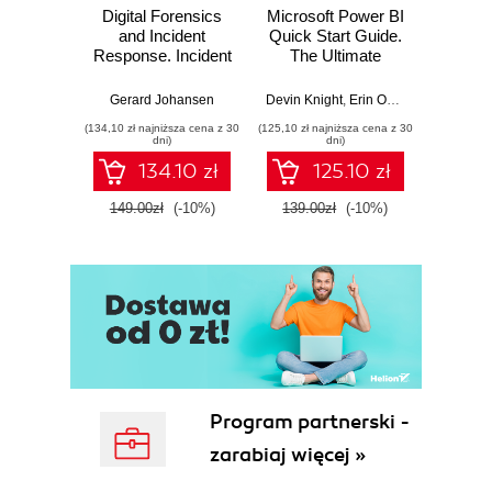
Digital Forensics
Microsoft Power BI
Pract
and Incident
Quick Start Guide.
Intel
Response. Incident
The Ultimate
Data-D
Response tools
Beginner's Guide
Hunti
and techniques for
to Power BI, Data
your c
Gerard Johansen
Devin Knight
,
Erin Ostrowsky
,
Mitchel
effective cyber
Storytelling, AI
effor
(134,10 zł najniższa cena z 30
(125,10 zł najniższa cena z 30
(116,10 zł 
threat response -
Tools, and
dete
dni)
dni)
Fourth Edition
Microsoft Fabric -
def
134.10 zł
125.10 zł
Fourth Edition
ATT&C
tool
149.00zł
(-10%)
139.00zł
(-10%)
129.0
E
Program partnerski -
zarabiaj więcej »