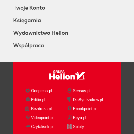
Twoje Konto
Księgarnia
Wydawnictwo Helion
Współpraca
Onepress.pl
Sensus.pl
Editio.pl
DlaBystrzakow.pl
Bezdroza.pl
Ebookpoint.pl
Videopoint.pl
Beya.pl
Czytalisek.pl
Sploty