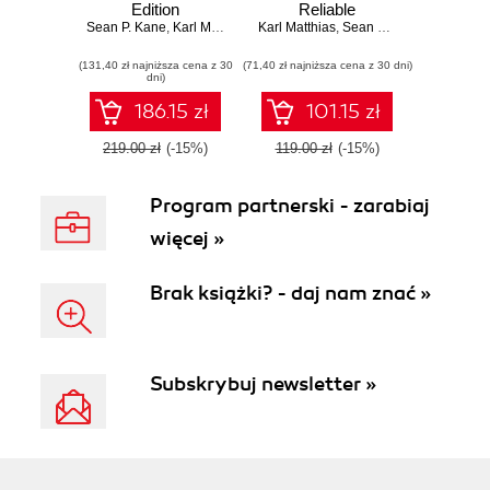
Edition
Reliable
Sean P. Kane
,
Karl Matthias
Karl Matthias
Containers in
,
Sean P. Kane
Production
(131,40 zł najniższa cena z 30
(71,40 zł najniższa cena z 30 dni)
dni)
186.15 zł
101.15 zł
219.00 zł
(-15%)
119.00 zł
(-15%)
Program partnerski - zarabiaj
więcej »
Brak książki? - daj nam znać »
Subskrybuj newsletter »