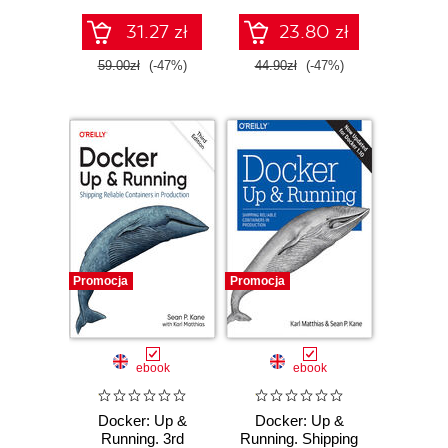
31.27 zł
23.80 zł
59.00zł
(-47%)
44.90zł
(-47%)
Promocja
Promocja
ebook
ebook
Docker: Up &
Docker: Up &
Running. 3rd
Running. Shipping