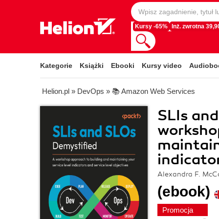
Kursy -65%
Inż. zwrotna 39,90
Kategorie
Książki
Ebooki
Kursy video
Audiobo
Helion.pl
»
DevOps
»
📚 Amazon Web Services
SLIs and
workshop
maintain
indicato
Alexandra F. McC
(ebook)
Promocja