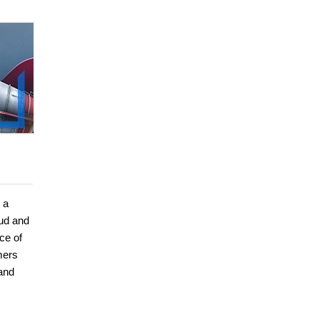
 a
oud and
ce of
mers
 and