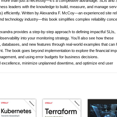
y is more than just a necessity—it’s a competitive advantage. SLIs and
ness leaders with the knowledge to build, measure, and manage serv
s) efficiently. Written by Alexandra F. McCoy—an experienced site reli
nd technology industry—this book simplifies complex reliability conce
 Alexandra provides a step-by-step approach to defining impactful SLIs,
bservability into your monitoring strategy. You'll also see how these
ms, databases, and new features through real-world examples that can 
t. The book goes beyond implementation to explore the financial imp
t management, and using error budgets for business decisions.
onal excellence, minimize unplanned downtime, and optimize end user