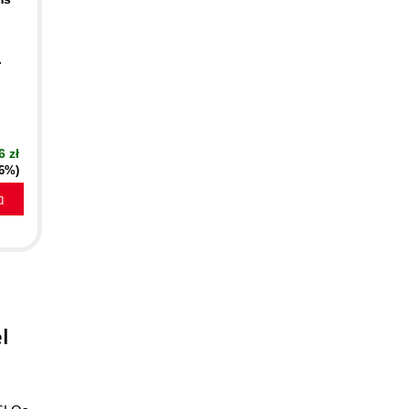
.
6 zł
16%)
a
l