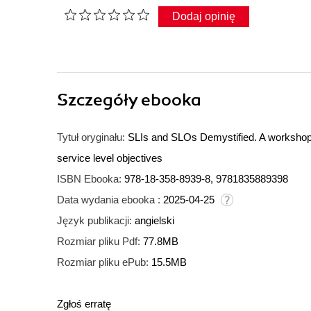
Dodaj opinię
Szczegóły
ebooka
Tytuł oryginału:
SLIs and SLOs Demystified. A workshop a
service level objectives
ISBN Ebooka:
978-18-358-8939-8, 9781835889398
Data wydania ebooka :
2025-04-25
Język publikacji:
angielski
Rozmiar pliku Pdf:
77.8MB
Rozmiar pliku ePub:
15.5MB
Zgłoś erratę