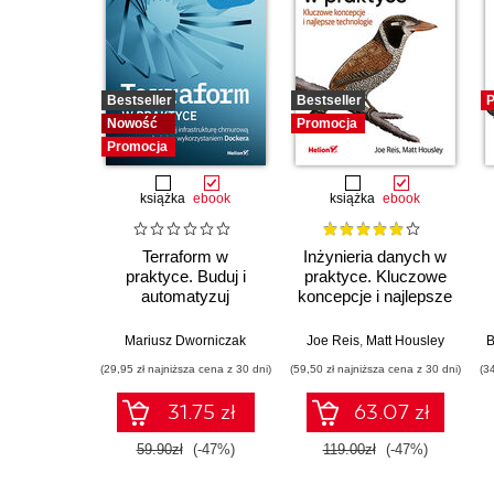
Bestseller
Bestseller
P
Nowość
Promocja
Promocja
książka
ebook
książka
ebook
Terraform w
Inżynieria danych w
praktyce. Buduj i
praktyce. Kluczowe
automatyzuj
koncepcje i najlepsze
infrastrukturę
technologie
chmurową oraz
Mariusz Dworniczak
Joe Reis
,
Matt Housley
B
zarządzaj nią z
(29,95 zł najniższa cena z 30 dni)
(59,50 zł najniższa cena z 30 dni)
(3
wykorzystaniem
Dockera
31.75 zł
63.07 zł
59.90zł
(-47%)
119.00zł
(-47%)