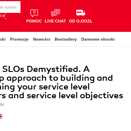
 zł
POMOC
LIVE CHAT
OD O,OOZŁ
oki
Promocje
Nowości
Bestsellery
Darmowe ebooki
 SLOs Demystified. A
 approach to building and
ing your service level
rs and service level objectives
oy