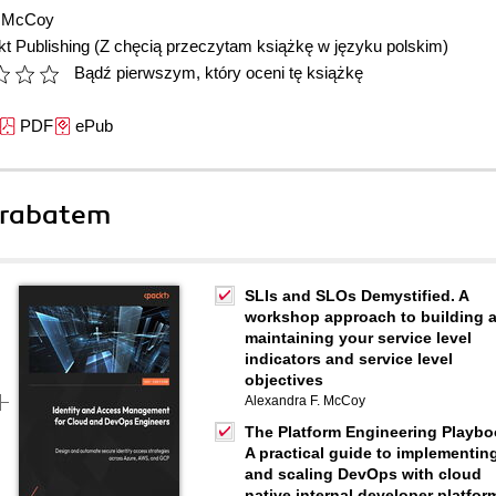
. McCoy
t Publishing
(Z chęcią przeczytam książkę w języku polskim)
Bądź pierwszym, który oceni tę książkę
PDF
ePub
 rabatem
SLIs and SLOs Demystified. A
workshop approach to building 
maintaining your service level
indicators and service level
objectives
Alexandra F. McCoy
The Platform Engineering Playbo
A practical guide to implementin
and scaling DevOps with cloud
native internal developer platfor