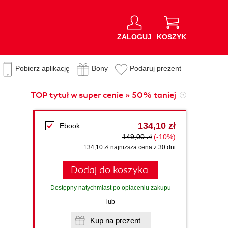
ZALOGUJ
KOSZYK
Pobierz aplikację
Bony
Podaruj prezent
TOP tytuł w super cenie » 50% taniej
134,10 zł
Ebook
149,00 zł
(-10%)
134,10 zł najniższa cena z 30 dni
Dodaj do koszyka
Dostępny natychmiast po opłaceniu zakupu
lub
Kup na prezent