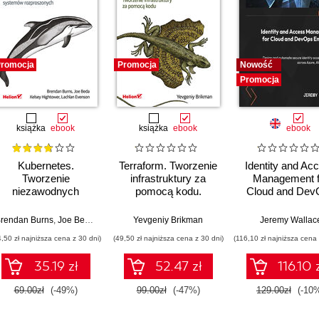
romocja
Promocja
Nowość
Promocja
książka
ebook
książka
ebook
ebook
Kubernetes.
Terraform. Tworzenie
Identity and Ac
Tworzenie
infrastruktury za
Management f
niezawodnych
pomocą kodu.
Cloud and Dev
systemów
Wydanie III
Engineers. Des
rozproszonych.
and automate se
rendan Burns
,
Joe Beda
,
Kelsey Hightower
Yevgeniy Brikman
,
Lachlan Evenson
Jeremy Wallac
Wydanie III
identity acce
4,50 zł najniższa cena z 30 dni)
(49,50 zł najniższa cena z 30 dni)
(116,10 zł najniższa cena 
strategies acr
Azure, AWS, 
35.19 zł
52.47 zł
116.10 
GCP
69.00zł
(-49%)
99.00zł
(-47%)
129.00zł
(-10