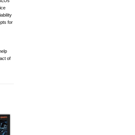
 SLOs
ice
ability
pts for
help
act of