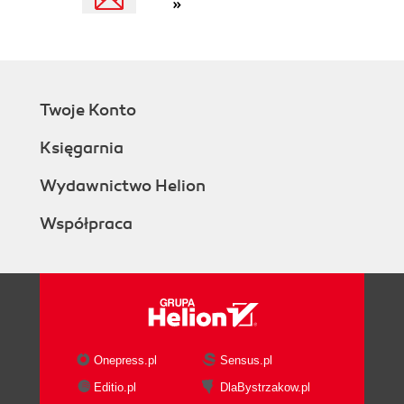
»
Argo CD Key Patterns
Installing Argo CD
Installation Types
Deploying Argo CD
Deploying Argo CD using YAML
Twoje Konto
manifests
High availability
Księgarnia
Deploying Argo CD using Helm
Argo CD Operator
Wydawnictwo Helion
Summary
Współpraca
3. Interacting with Argo CD
The User Interface in Depth
The Argo CD Command-Line Interface (CLI)
Additional Methods for Managing Argo CD
Summary
4. Managing Applications
Application Overview
Onepress.pl
Sensus.pl
Application Sources
Editio.pl
DlaBystrzakow.pl
Git