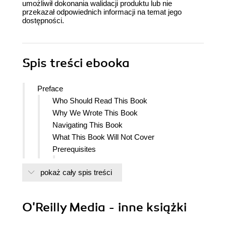
umożliwił dokonania walidacji produktu lub nie
przekazał odpowiednich informacji na temat jego
dostępności.
Spis treści
ebooka
Preface
Who Should Read This Book
Why We Wrote This Book
Navigating This Book
What This Book Will Not Cover
Prerequisites
kind
pokaż cały spis treści
Helm
Kubernetes Client
Argo CD CLI Client
O'Reilly Media - inne książki
YAML/JSON Processing
Companion Git Repository