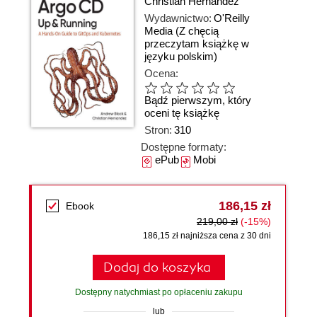
Christian Hernandez
Wydawnictwo:
O'Reilly
Media
(Z chęcią
przeczytam książkę w
języku polskim)
Ocena:
Bądź pierwszym, który
oceni tę książkę
Stron:
310
Dostępne formaty:
ePub
Mobi
186,15 zł
Ebook
219,00 zł
(-15%)
186,15 zł najniższa cena z 30 dni
Dodaj do koszyka
Dostępny natychmiast po opłaceniu zakupu
lub