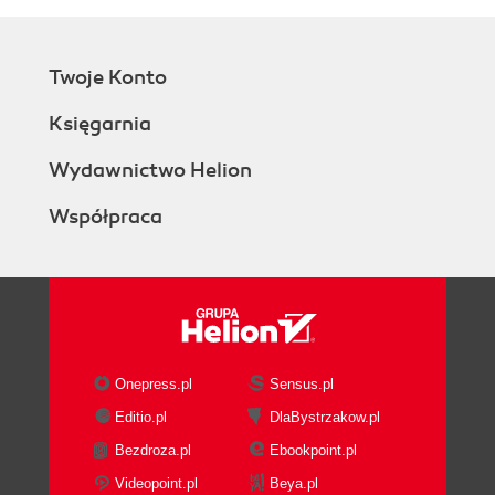
Twoje Konto
Księgarnia
Wydawnictwo Helion
Współpraca
Onepress.pl
Sensus.pl
Editio.pl
DlaBystrzakow.pl
Bezdroza.pl
Ebookpoint.pl
Videopoint.pl
Beya.pl