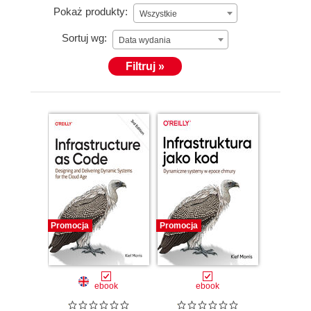
Pokaż produkty:
Wszystkie
Sortuj wg:
Data wydania
Filtruj »
Promocja
Promocja
ebook
ebook