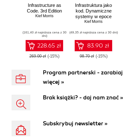
Infrastructure as
Infrastruktura jako
Code. 3rd Edition
kod. Dynamiczne
Kief Morris
systemy w epoce
Kief Morris
chmury
(161,40 zł najniższa cena z 30
(49,35 zł najniższa cena z 30 dni)
dni)
228.65 zł
83.90 zł
269.00 zł
(-15%)
98.70 zł
(-15%)
Program partnerski - zarabiaj
więcej »
Brak książki? - daj nam znać »
Subskrybuj newsletter »