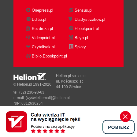
Onepress.pl
Sensus.pl
Editio.pl
DlaBystrzakow.pl
Bezdroza.pl
Ebookpoint.pl
Videopoint.pl
Beya.pl
Czytalisek.pl
Sploty
Biblio.Ebookpoint.pl
Helion.pl sp. z o.o.
ul. Kościuszki 1c
© Helion.pl 1991-2026
44-100 Gliwice
tel. (32) 230-98-63
e-mail:
[wyświetl email]@helion.pl
NIP: 6312636254
Regon: 241989027
Designed with ♥ by
Tonik.pl
Pełna wersja strony »