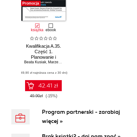
Promocja
książka
ebook
Kwalifikacja A.35.
Część 1.
Planowanie i
Beata Kusiak
prowadzenie
,
Marzena Krigar-Koj
,
Krzysztof Koj
,
Ewa Janiszewska-
działalności w
(49,90 zł najniższa cena z 30 dni)
organizacji.
Podręcznik do
nauki zawodu
42.41 zł
technik
ekonomista
49.90zł
(-15%)
Program partnerski - zarabiaj
więcej »
Brak książki? - daj nam znać »