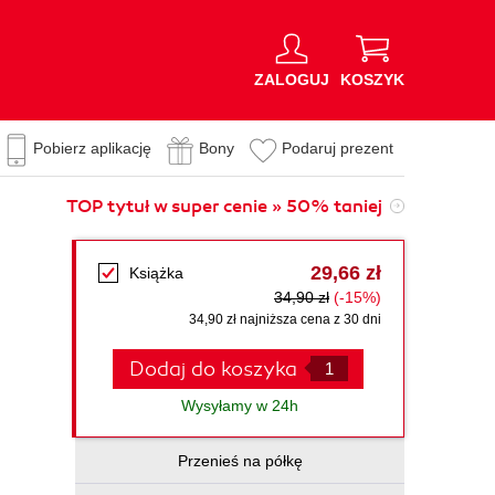
ZALOGUJ
KOSZYK
Pobierz aplikację
Bony
Podaruj prezent
TOP tytuł w super cenie » 50% taniej
29,66 zł
Książka
34,90 zł
(-15%)
34,90 zł najniższa cena z 30 dni
Dodaj do koszyka
Wysyłamy w 24h
Przenieś na półkę