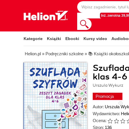
Inż. zwrotna 39,90
Kategorie
Książki
Ebooki
Kursy video
Audiobo
Helion.pl
»
Podręczniki szkolne
»
📚 Książki okołoszko
Szuflada
klas 4-6
Urszula Wykurz
Promocja
Autor:
Urszula Wyk
Wydawnictwo:
Hel
Ocena:
Stron:
136