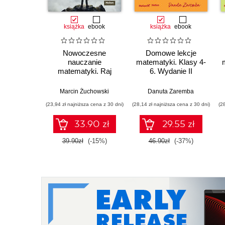
książka
ebook
książka
ebook
Nowoczesne
Domowe lekcje
nauczanie
matematyki. Klasy 4-
matematyki. Raj
6. Wydanie II
Cantora bez
kalkulatora?
Marcin Żuchowski
Danuta Zaremba
(23,94 zł najniższa cena z 30 dni)
(28,14 zł najniższa cena z 30 dni)
(2
33.90 zł
29.55 zł
39.90zł
(-15%)
46.90zł
(-37%)