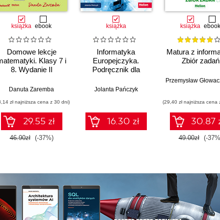
książka
ebook
książka
książka
eboo
Domowe lekcje
Informatyka
Matura z informa
matematyki. Klasy 7 i
Europejczyka.
Zbiór zadań
8. Wydanie II
Podręcznik dla
szkoły podstawowej.
Przemysław Głowac
Klasa 7 (Wydanie II)
Danuta Zaremba
Jolanta Pańczyk
8,14 zł najniższa cena z 30 dni)
(29,40 zł najniższa cena 
29.55 zł
16.30 zł
30.87 
46.90zł
(-37%)
49.00zł
(-37%