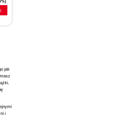
27%)
a
go jak
― masz
ążki.
ię
ejnymi
i i