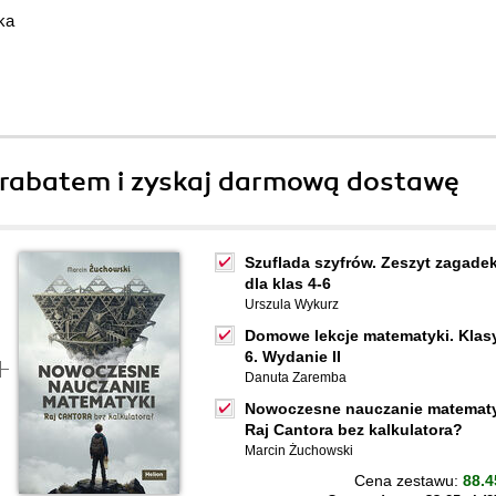
ka
rabatem i zyskaj darmową dostawę
Szuflada szyfrów. Zeszyt zagade
dla klas 4-6
Urszula Wykurz
Domowe lekcje matematyki. Klasy
6. Wydanie II
Danuta Zaremba
Nowoczesne nauczanie matematy
Raj Cantora bez kalkulatora?
Marcin Żuchowski
Cena zestawu:
88.4