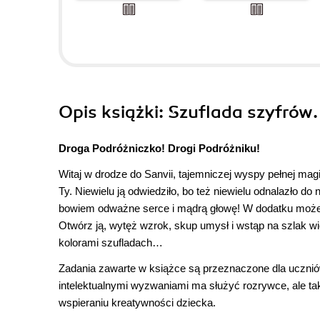
Opis
książki
: Szuflada szyfrów
Droga Podróżniczko! Drogi Podróżniku!
Witaj w drodze do Sanvii, tajemniczej wyspy pełnej mag
Ty. Niewielu ją odwiedziło, bo też niewielu odnalazło 
bowiem odważne serce i mądrą głowę! W dodatku możesz 
Otwórz ją, wytęż wzrok, skup umysł i wstąp na szlak 
kolorami szufladach…
Zadania zawarte w książce są przeznaczone dla ucznió
intelektualnymi wyzwaniami ma służyć rozrywce, ale ta
wspieraniu kreatywności dziecka.