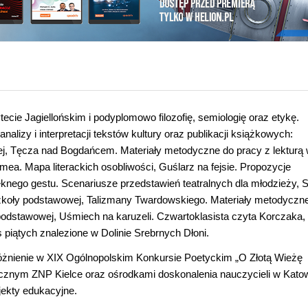
tecie Jagiellońskim i podyplomowo filozofię, semiologię oraz etykę.
alizy i interpretacji tekstów kultury oraz publikacji książkowych:
ej, Tęcza nad Bogdańcem. Materiały metodyczne do pracy z lekturą
mea. Mapa literackich osobliwości, Guślarz na fejsie. Propozycje
ęknego gestu. Scenariusze przedstawień teatralnych dla młodzieży, 
 szkoły podstawowej, Talizmany Twardowskiego. Materiały metodyczne
 podstawowej, Uśmiech na karuzeli. Czwartoklasista czyta Korczaka,
 piątych znalezione w Dolinie Srebrnych Dłoni.
różnienie w XIX Ogólnopolskim Konkursie Poetyckim „O Złotą Wieżę
znym ZNP Kielce oraz ośrodkami doskonalenia nauczycieli w Kato
jekty edukacyjne.