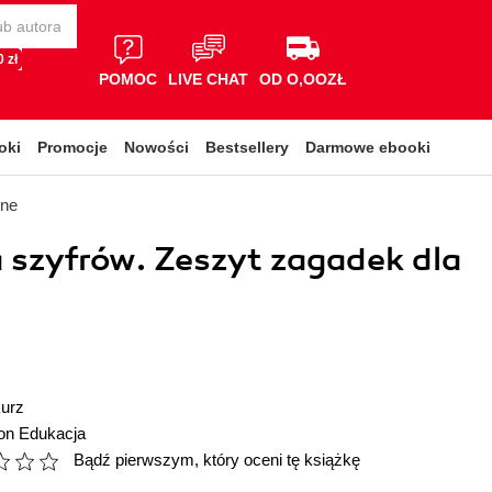
 zł
POMOC
LIVE CHAT
OD O,OOZŁ
oki
Promocje
Nowości
Bestsellery
Darmowe ebooki
lne
 szyfrów. Zeszyt zagadek dla
urz
ion Edukacja
Bądź pierwszym, który oceni tę książkę