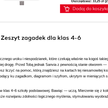
Oszczędzasz: 33,25 zł (
Dodaj do koszyk
. Zeszyt zagadek dla klas 4-6
icznego uroku i niespodzianek, które czekają właśnie na kogoś takie
do niej drogę. Przed Tobą jednak Sanvia z pewnością stanie otworem 
liczyć na pomoc, którą znajdziesz na kartach tej niesamowitej ksi
wiodący ku zagadkom, diagramom i szyfrom, ukrytym w mieniących s
w klas 4–6 szkoły podstawowej. Bawiąc ― uczą. Mierzenie się z kol
kże rozwijaniu zdolności logicznego myślenia, stymulowaniu wyobraźn