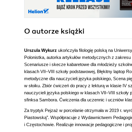
O autorze
książki
Urszula Wykurz
ukończyła filologię polską na Uniwersy
Polonistka, autorka artykułów metodycznych z zakresu an
Scenariusze i skecze kabaretowe dla młodzieży szkoln
klasach VII–VIII szkoły podstawowej, Błękitny laptop Ro
metodyczne dla nauczycieli języka polskiego, Scena pi
w słoiku. Zbiór ćwiczeń do pracy z lekturą w klasie IV
nauczycieli języka polskiego w klasach VII–VIII szkoły
sfinksa Sambora. Ćwiczenia dla uczennic i uczniów klas
Za tryptyk Pejzaż w porcelanie otrzymała w 2019 r. wy
Piastowską”. Współpracuje z Wydawnictwem Pedagogic
i Częstochowie. Realizuje innowacje pedagogiczne i pro