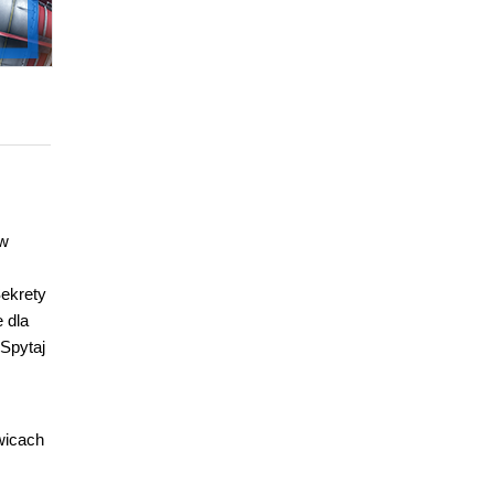
 w
Sekrety
 dla
 Spytaj
wicach