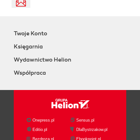
Twoje Konto
Księgarnia
Wydawnictwo Helion
Współpraca
Onepress.pl
Sensus.pl
Editio.pl
DlaBystrzakow.pl
Bezdroza.pl
Ebookpoint.pl