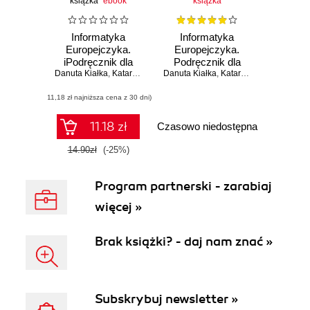
książka
ebook
książka
Informatyka
Informatyka
Europejczyka.
Europejczyka.
iPodręcznik dla
Podręcznik dla
Danuta Kiałka
szkoły
,
Katarzyna Kiałka
Danuta Kiałka
,
współautorzy: Justyna Klimczyk
szkoły
,
Katarzyna Kiałka
,
Justy
,
D
podstawowej, kl. IV
podstawowej, kl. IV
(11,18 zł najniższa cena z 30 dni)
- VI
- VI. Edycja:
Windows Vista,
Linux Ubuntu, MS
11.18 zł
Czasowo niedostępna
Office 2007,
OpenOffice.org
14.90zł
(-25%)
Program partnerski - zarabiaj
więcej »
Brak książki? - daj nam znać »
Subskrybuj newsletter »