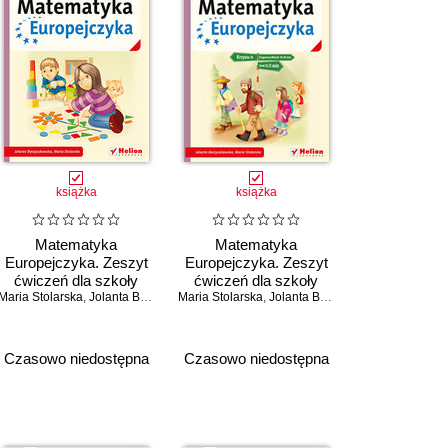
książka
książka
Matematyka
Matematyka
Europejczyka. Zeszyt
Europejczyka. Zeszyt
ćwiczeń dla szkoły
ćwiczeń dla szkoły
Maria Stolarska
podstawowej. Klasa 6.
,
Jolanta Borzyszkowska
Maria Stolarska
podstawowej. Klasa 6.
,
Jolanta Borzyszkowska
Część 2
Część 3
Czasowo niedostępna
Czasowo niedostępna