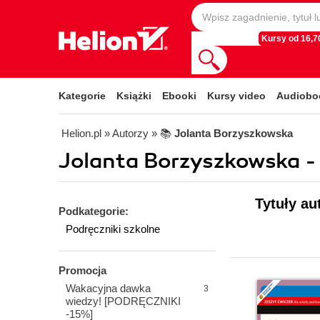
Kursy od 16,70
Kategorie
Książki
Ebooki
Kursy video
Audiobo
Helion.pl
» Autorzy
» 📚
Jolanta Borzyszkowska
Jolanta Borzyszkowska - 
Tytuły au
Podkategorie:
Podręczniki szkolne
Promocja
Wakacyjna dawka
3
wiedzy! [PODRĘCZNIKI
-15%]