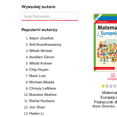
Wyszukaj autora
Popularni autorzy
Adam Józefiok
Anil Ananthaswamy
Witold Wrotek
Aurélien Géron
Witold Krieser
Chip Huyen
Mark Lutz
książk
Michael Albada
Chrissy LeMaire
Matema
Brandon Abshire
Europejc
Rishal Hurbans
Podręcznik d
Maria Stolarska
podstawowej.
,
J
Jun Shan
Haibin Li