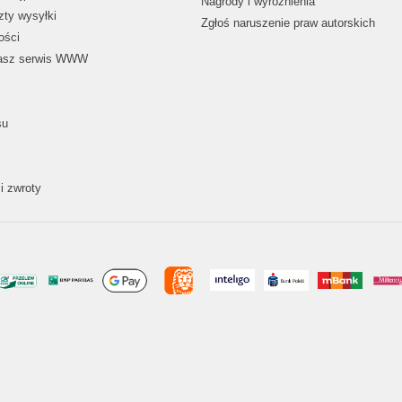
Nagrody i wyróżnienia
zty wysyłki
Zgłoś naruszenie praw autorskich
ości
nasz serwis WWW
su
i zwroty