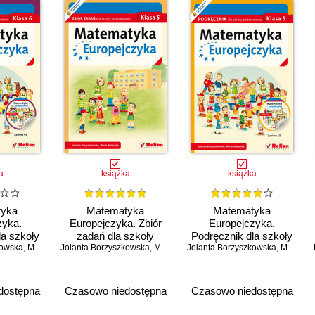
a
książka
książka
tyka
Matematyka
Matematyka
zyka.
Europejczyka. Zbiór
Europejczyka.
la szkoły
zadań dla szkoły
Podręcznik dla szkoły
kowska
 Klasa 6
,
Maria Stolarska
Jolanta Borzyszkowska
podstawowej. Klasa 5
,
Maria Stolarska
Jolanta Borzyszkowska
podstawowej. Klasa 5
,
Maria Stolarska
dostępna
Czasowo niedostępna
Czasowo niedostępna