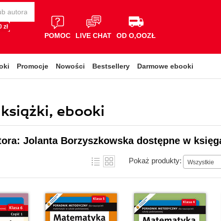
 zł
POMOC
LIVE CHAT
OD O,OOZŁ
oki
Promocje
Nowości
Bestsellery
Darmowe ebooki
książki, ebooki
tora: Jolanta Borzyszkowska dostępne w księg
Pokaż produkty:
Wszystkie