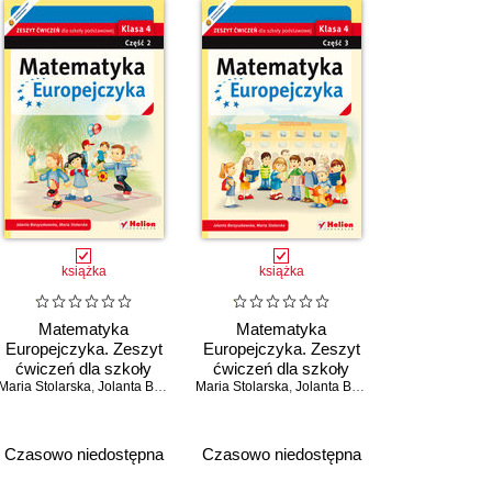
książka
książka
Matematyka
Matematyka
Europejczyka. Zeszyt
Europejczyka. Zeszyt
ćwiczeń dla szkoły
ćwiczeń dla szkoły
Maria Stolarska
podstawowej. Klasa 4.
,
Jolanta Borzyszkowska
Maria Stolarska
podstawowej. Klasa 4.
,
Jolanta Borzyszkowska
Część 2
Część 3
Czasowo niedostępna
Czasowo niedostępna