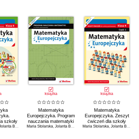
a
książka
książka
tyka
Matematyka
Matematyka
zyka.
Europejczyka. Program
Europejczyka. Zeszyt
la szkoły
nauczania matematyki
ćwiczeń dla szkoły
 Klasa 4
olanta Borzyszkowska
Maria Stolarska
w szkole podstawowej
,
Jolanta Borzyszkowska
Maria Stolarska
podstawowej. Klasa 4.
,
Jolanta Borzyszkowska
Część 1