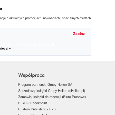
»
macje o aktualnych promocjach, nowościach i specjalnych ofertach
Zapisz
il informacje o zniżkach, promocjach
więcej »
Współpraca
Program partnerski Grupy Helion SA
Sprzedawaj książki Grupy Helion (eHelion.pl)
Zamawiaj książki do recenzji (Biuro Prasowe)
BIBLIO Ebookpoint
Custom Publishing - B2B