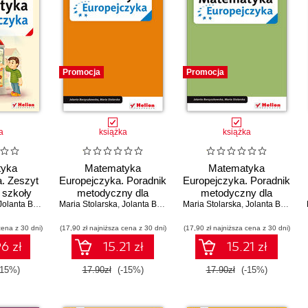
Promocja
Promocja
a
książka
książka
tyka
Matematyka
Matematyka
. Zeszyt
Europejczyka. Poradnik
Europejczyka. Poradnik
 szkoły
metodyczny dla
metodyczny dla
 Klasa 6.
olanta Borzyszkowska
Maria Stolarska
nauczycieli matematyki
,
Jolanta Borzyszkowska
Maria Stolarska
nauczycieli matematyki
,
Jolanta Borzyszkowska
 1
w szkole podstawowej.
w szkole podstawowej.
cena z 30 dni)
(17,90 zł najniższa cena z 30 dni)
Klasa 5
(17,90 zł najniższa cena z 30 dni)
Klasa 4
6 zł
15.21 zł
15.21 zł
-15%)
17.90zł
(-15%)
17.90zł
(-15%)