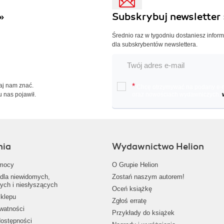
»
Subskrybuj newsletter 
Średnio raz w tygodniu dostaniesz infor
dla subskrybentów newslettera.
Daj nam znać.
*
Chcę otrzymywać na podany e-ma
u nas pojawił.
oraz nowościach wydawniczych.
nia
Wydawnictwo Helion
mocy
O Grupie Helion
dla niewidomych,
Zostań naszym autorem!
ych i niesłyszących
Oceń książkę
klepu
Zgłoś erratę
ywatności
Przykłady do książek
dostępności