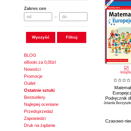
Zakres cen
–
Wyczyść
BLOG
eBooki za 0,00zł
Nowości
książk
Promocje
Outlet
Matema
Ostatnie sztuki
Europejc
Bestsellery
Podręcznik d
Jolanta Borzysz
podstawowej.
Najlepiej oceniane
Przedsprzedaż
Zapowiedzi
Czasowo nie
Druk na żądanie