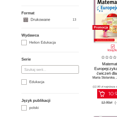
Format
Drukowane
13
Promocja
Wydawca
Helion Edukacja
książk
Serie
Matema
Europejczyka
ćwiczeń dla
Maria Stolarska
podstawowej.
,
J
Edukacja
Część
(12,90 zł najniższa 
10.9
Język publikacji
12.90zł
(
polski