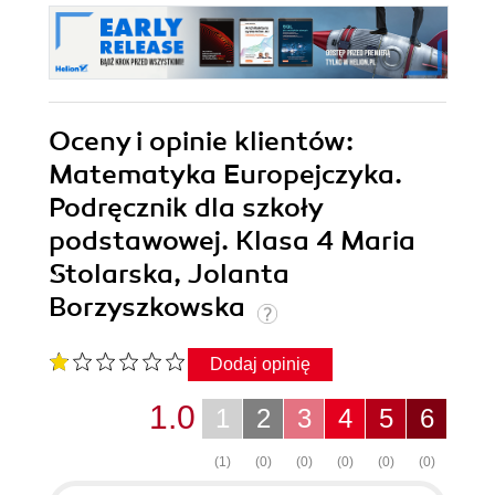
Oceny i opinie klientów:
Matematyka Europejczyka.
Podręcznik dla szkoły
podstawowej. Klasa 4 Maria
Stolarska, Jolanta
Borzyszkowska
Dodaj opinię
1.0
1
2
3
4
5
6
(1)
(0)
(0)
(0)
(0)
(0)