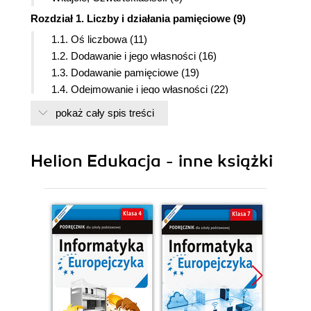
Rozdział 1. Liczby i działania pamięciowe (9)
1.1. Oś liczbowa (11)
1.2. Dodawanie i jego własności (16)
1.3. Dodawanie pamięciowe (19)
1.4. Odejmowanie i jego własności (22)
1.5. Odejmowanie pamięciowe (24)
pokaż cały spis treści
1.6. Mnożenie i jego własności (30)
1.7. Mnożenie pamięciowe (35)
1.8. Dzielenie i jego własności (39)
Helion Edukacja - inne książki
1.9. Dzielenie pamięciowe (44)
1.10. Dzielenie z resztą (47)
1.11. Potęgowanie liczb (48)
1.12. Porównywanie różnicowe i ilorazowe (52)
1.13. Kolejność wykonywania działań (56)
Rozdział 2. Systemy zapisu liczb (65)
2.1. Cyfry i liczby (66)
2.2. Dziesiątkowy system pozycyjny (69)