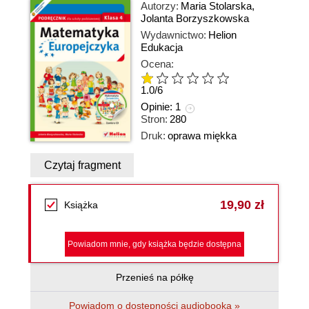
Autorzy:
Maria Stolarska
,
Jolanta Borzyszkowska
Wydawnictwo:
Helion
Edukacja
Ocena:
1.0
/
6
Opinie:
1
Stron:
280
Druk:
oprawa miękka
Czytaj fragment
19,90 zł
Książka
Powiadom mnie, gdy książka będzie dostępna
Przenieś na półkę
Powiadom o dostępności audiobooka »