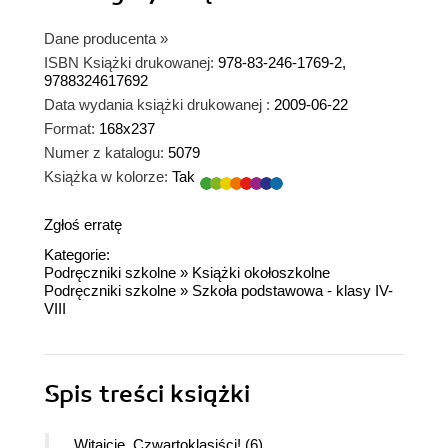
Dane producenta
»
ISBN Książki drukowanej:
978-83-246-1769-2,
9788324617692
Data wydania książki drukowanej :
2009-06-22
Format:
168x237
Numer z katalogu:
5079
Książka w kolorze:
Tak
Zgłoś erratę
Kategorie:
Podręczniki szkolne
»
Książki okołoszkolne
Podręczniki szkolne
»
Szkoła podstawowa - klasy IV-
VIII
Spis treści
książki
Witajcie, Czwartoklasiści! (6)