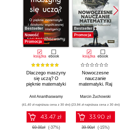
Bestseller
Bestseller
Promocj
Nowość
Promocja
Promocja
książka
ebook
książka
ebook
ksią
Dlaczego maszyny
Nowoczesne
Domo
się uczą? O
nauczanie
matema
pięknie matematyki
matematyki. Raj
7 i 8.
i działaniu
Cantora bez
współczesnej
kalkulatora?
Anil Ananthaswamy
Marcin Żuchowski
Danu
sztucznej
(41,40 zł najniższa cena z 30 dni)
(23,94 zł najniższa cena z 30 dni)
(28,14 zł naj
inteligencji
43.47 zł
33.90 zł
69.00zł
(-37%)
39.90zł
(-15%)
46.9