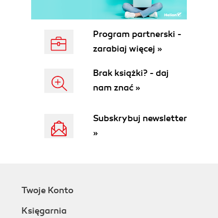
5.1. Ułamek jako część całości (144)
5.2. Liczby mieszane i ułamki niewłaściwe (150)
5.3. Ułamek jako iloraz (155)
Program partnerski -
5.4. Ułamki zwykłe na osi liczbowej (160)
zarabiaj więcej »
5.5. Porównywanie ułamków (164)
5.6. Rozszerzanie i skracanie ułamków (169)
Brak książki? - daj
5.7. Dodawanie ułamków zwykłych o
nam znać »
jednakowych mianownikach (175)
5.8. Dodawanie liczb mieszanych (178)
5.9. Odejmowanie ułamków zwykłych o
Subskrybuj newsletter
jednakowych mianownikach (181)
»
5.10. Odejmowanie ułamków i liczb mieszanych
(184)
Rozdział 6. Ułamki dziesiętne (191)
6.1. Zapisywanie i odczytywanie ułamków
dziesiętnych (192)
Twoje Konto
6.2. Zapis cen za pomocą ułamków dziesiętnych
Księgarnia
(199)