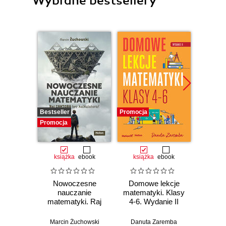
Wybrane bestsellery
Bestseller
Promocja
Promocj
Promocja
książka
ebook
książka
ebook
ksią
Nowoczesne
Domowe lekcje
Domo
nauczanie
matematyki. Klasy
matema
matematyki. Raj
4-6. Wydanie II
7 i 8.
Cantora bez
kalkulatora?
Marcin Żuchowski
Danuta Zaremba
Danu