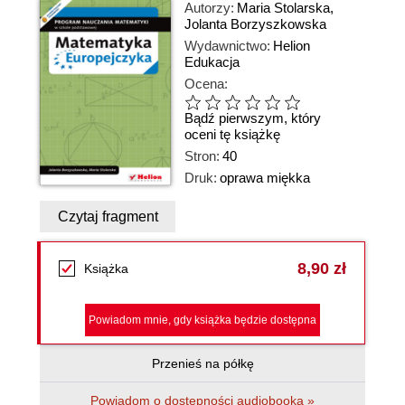
Autorzy:
Maria Stolarska
,
Jolanta Borzyszkowska
Wydawnictwo:
Helion
Edukacja
Ocena:
Bądź pierwszym, który
oceni tę książkę
Stron:
40
Druk:
oprawa miękka
Czytaj fragment
8,90 zł
Książka
Powiadom mnie, gdy książka będzie dostępna
Przenieś na półkę
Powiadom o dostępności audiobooka »