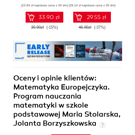
(23,94 zł najniższa cena z 30 dni)
(28,14 zł najniższa cena z 30 dni)
(28,14 zł naj
33.90 zł
29.55 zł
39.90zł
(-15%)
46.90zł
(-37%)
46.9
Oceny i opinie klientów:
Matematyka Europejczyka.
Program nauczania
matematyki w szkole
podstawowej Maria Stolarska,
Jolanta Borzyszkowska