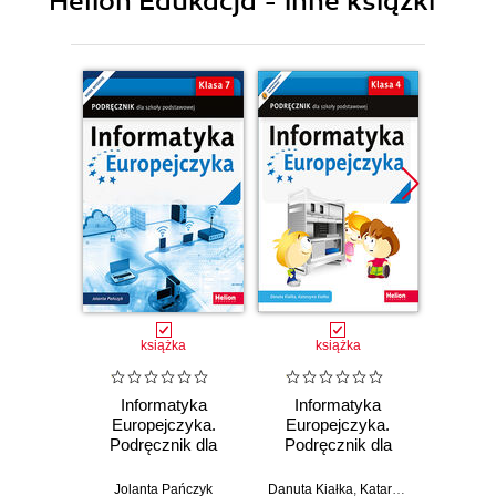
Helion Edukacja - inne książki
książka
książka
Informatyka
Informatyka
Inf
Europejczyka.
Europejczyka.
Euro
Podręcznik dla
Podręcznik dla
Podr
szkoły
szkoły
podstawowej.
podstawowej.
pods
Jolanta Pańczyk
Danuta Kiałka
,
Katarzyna Kiałka
Jolan