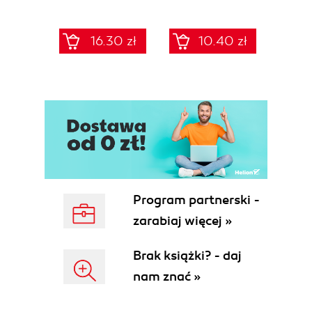
Klasa 7 (Wydanie
Klasa 4
K
II)
16.30 zł
10.40 zł
Program partnerski -
zarabiaj więcej »
Brak książki? - daj
nam znać »