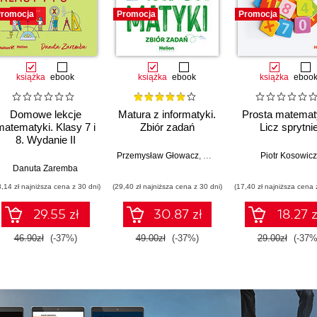
romocja
Promocja
Promocja
książka
ebook
książka
ebook
książka
eboo
Domowe lekcje
Matura z informatyki.
Prosta matemat
matematyki. Klasy 7 i
Zbiór zadań
Licz sprytni
8. Wydanie II
Przemysław Głowacz
,
Waldemar Walczak
Piotr Kosowicz
Danuta Zaremba
8,14 zł najniższa cena z 30 dni)
(29,40 zł najniższa cena z 30 dni)
(17,40 zł najniższa cena 
29.55 zł
30.87 zł
18.27 z
46.90zł
(-37%)
49.00zł
(-37%)
29.00zł
(-37%