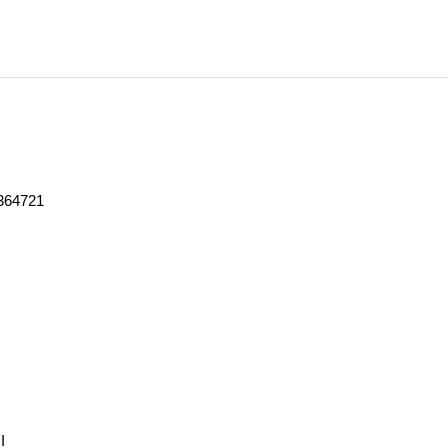
364721
I