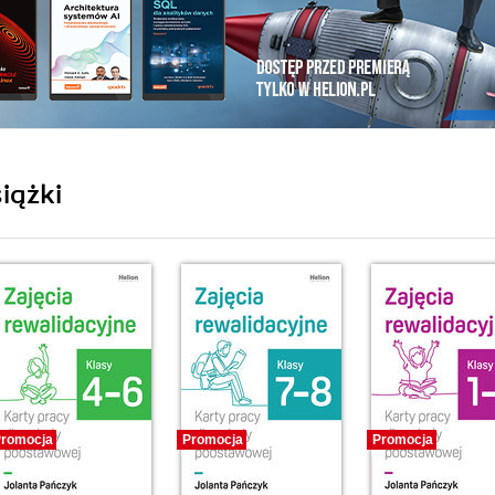
iążki
romocja
Promocja
Promocja