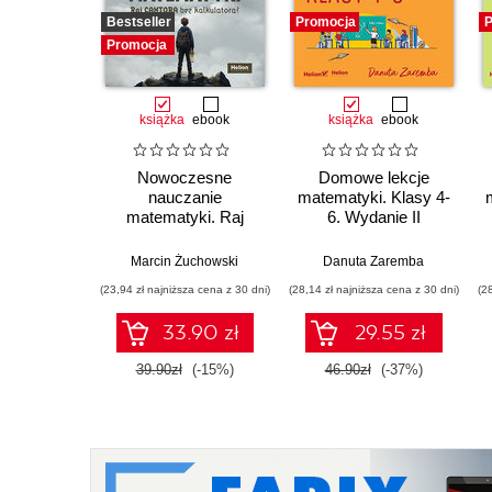
Bestseller
Promocja
P
Promocja
książka
ebook
książka
ebook
Nowoczesne
Domowe lekcje
nauczanie
matematyki. Klasy 4-
matematyki. Raj
6. Wydanie II
Cantora bez
kalkulatora?
Marcin Żuchowski
Danuta Zaremba
(23,94 zł najniższa cena z 30 dni)
(28,14 zł najniższa cena z 30 dni)
(2
33.90 zł
29.55 zł
39.90zł
(-15%)
46.90zł
(-37%)