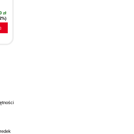
0 zł
52%)
a
jętności
kredek