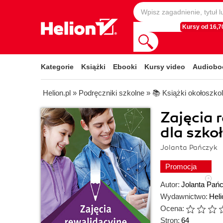
Kursy od 16,70
Kategorie
Książki
Ebooki
Kursy video
Audiobo
Helion.pl
»
Podręczniki szkolne
»
📚 Książki okołoszko
Zajęcia 
dla szko
Jolanta Pańczyk
Promocja
Autor:
Jolanta Pań
Wydawnictwo:
Hel
Ocena:
Stron:
64