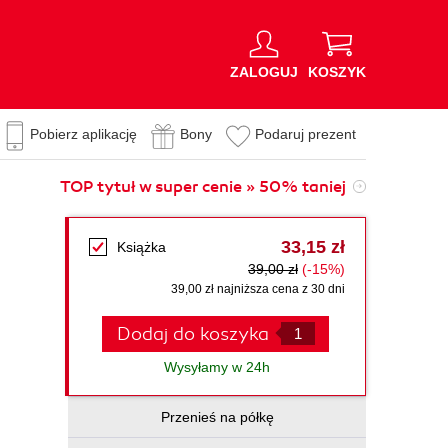
ZALOGUJ
KOSZYK
Pobierz aplikację
Bony
Podaruj prezent
TOP tytuł w super cenie » 50% taniej
33,15 zł
Książka
39,00 zł
(-15%)
39,00 zł najniższa cena z 30 dni
Dodaj do koszyka
Wysyłamy w 24h
Przenieś na półkę