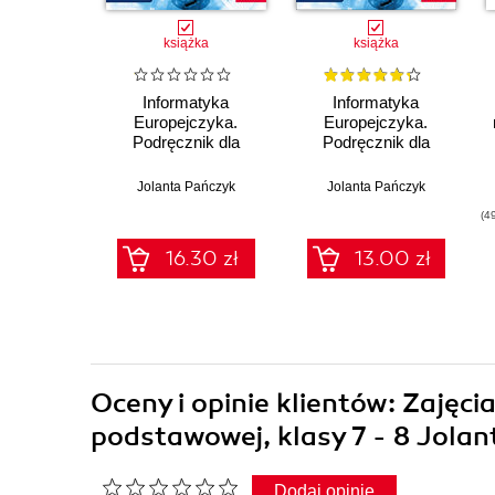
książka
książka
Informatyka
Informatyka
Europejczyka.
Europejczyka.
Podręcznik dla
Podręcznik dla
szkoły podstawowej.
szkoły podstawowej.
Klasa 7 (Wydanie II)
Klasa 7
Jolanta Pańczyk
Jolanta Pańczyk
(4
16.30 zł
13.00 zł
Oceny i opinie klientów: Zajęci
podstawowej, klasy 7 - 8 Jola
Dodaj opinię