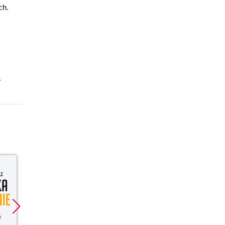
ch.
-