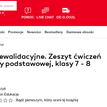
 zł
POMOC
LIVE CHAT
OD O,OOZŁ
oki
Promocje
Nowości
Bestsellery
Darmowe ebooki
lne
rewalidacyjne. Zeszyt ćwiczeń
ły podstawowej, klasy 7 - 8
czyk
ion Edukacja
Bądź pierwszym, który oceni tę książkę