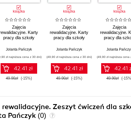
książka
książka
książka
Zajęcia
Zajęcia
Zajęcia
rewalidacyjne. Karty
rewalidacyjne. Karty
rewalidacyjne. K
pracy dla szkoły
pracy dla szkoły
pracy dla szk
podstawowej, klasy
podstawowej, klasy
podstawowej, k
4-6
7-8
1-3
Jolanta Pańczyk
Jolanta Pańczyk
Jolanta Pańczy
9,90 zł najniższa cena z 30 dni)
(49,90 zł najniższa cena z 30 dni)
(49,90 zł najniższa cena 
42.41 zł
42.41 zł
42.41 z
49.90zł
(-15%)
49.90zł
(-15%)
49.90zł
(-15%
a rewalidacyjne. Zeszyt ćwiczeń dla szk
nta Pańczyk
(0)