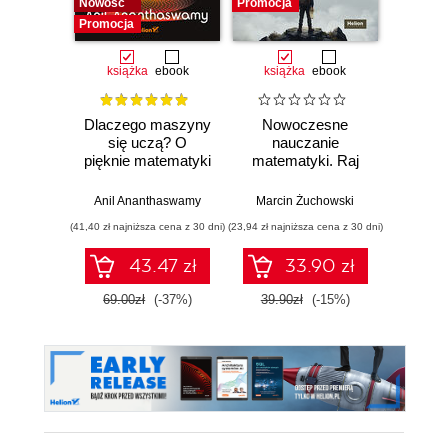
Nowość
Promocja
Promocja
książka
ebook
książka
ebook
ksią
Dlaczego maszyny
Nowoczesne
Domo
się uczą? O
nauczanie
matema
pięknie matematyki
matematyki. Raj
4-6. 
i działaniu
Cantora bez
współczesnej
kalkulatora?
Anil Ananthaswamy
Marcin Żuchowski
Danu
sztucznej
(41,40 zł najniższa cena z 30 dni)
(23,94 zł najniższa cena z 30 dni)
(28,14 zł naj
inteligencji
43.47 zł
33.90 zł
69.00zł
(-37%)
39.90zł
(-15%)
46.9