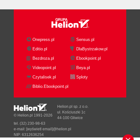
Potęga o wykładniku naturalnym (134)
Wyrażenia algebraiczne (138)
Równania (142)
Graniastosłupy (147)
Onepress.pl
Sensus.pl
Editio.pl
DlaBystrzakow.pl
Bezdroza.pl
Ebookpoint.pl
Videopoint.pl
Beya.pl
Czytalisek.pl
Sploty
Biblio.Ebookpoint.pl
Helion.pl sp. z o.o.
ul. Kościuszki 1c
© Helion.pl 1991-2026
44-100 Gliwice
tel. (32) 230-98-63
e-mail:
[wyświetl email]@helion.pl
NIP: 6312636254