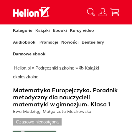
Kategorie
Książki
Ebooki
Kursy video
Audiobooki
Promocje
Nowości
Bestsellery
Darmowe ebooki
Helion.pl
»
Podręczniki szkolne
»
📚 Książki
okołoszkolne
Matematyka Europejczyka. Poradnik
metodyczny dla nauczycieli
matematyki w gimnazjum. Klasa 1
Ewa Madziąg, Małgorzata Muchowska
Czasowo niedostępna