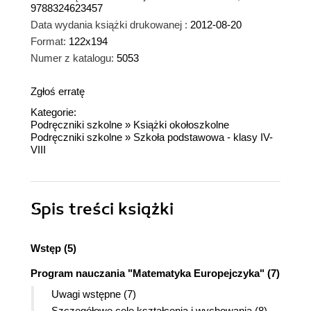
9788324623457
Data wydania książki drukowanej :
2012-08-20
Format:
122x194
Numer z katalogu:
5053
Zgłoś erratę
Kategorie:
Podręczniki szkolne
»
Książki okołoszkolne
Podręczniki szkolne
»
Szkoła podstawowa - klasy IV-
VIII
Spis treści
książki
Wstęp (5)
Program nauczania "Matematyka Europejczyka" (7)
Uwagi wstępne (7)
Szczegółowe cele kształcenia i wychowania (8)