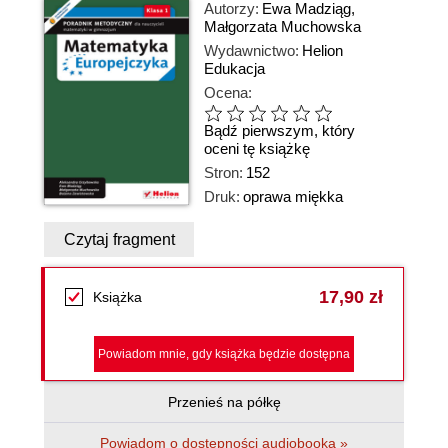
Autorzy:
Ewa Madziąg
,
Małgorzata Muchowska
Wydawnictwo:
Helion
Edukacja
Ocena:
Bądź pierwszym, który
oceni tę książkę
Stron:
152
Druk:
oprawa miękka
Czytaj fragment
17,90 zł
Książka
Powiadom mnie, gdy książka będzie dostępna
Przenieś na półkę
Powiadom o dostępności audiobooka »