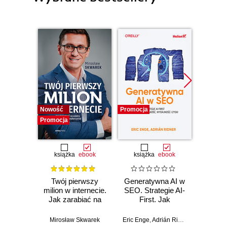
Nowość
Promocja
Promocj
Promocja
książka
ebook
książka
ebook
ksią
Twój pierwszy
Generatywna AI w
SEO w
milion w internecie.
SEO. Strategie AI-
Jak zarabiać na
First. Jak
Artur
wiedzy i
zwiększyć jakość,
maksymalnie
wydajność i zyski
Mirosław Skwarek
Eric Enge
,
Adrián Ridner
wykorzystać swój