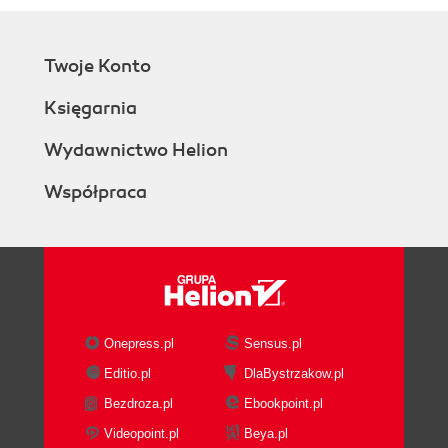
Twoje Konto
Księgarnia
Wydawnictwo Helion
Współpraca
Onepress.pl
Sensus.pl
Editio.pl
DlaBystrzakow.pl
Bezdroza.pl
Ebookpoint.pl
Videopoint.pl
Beya.pl