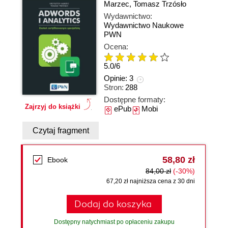
Marzec
,
Tomasz Trzósło
Wydawnictwo:
Wydawnictwo Naukowe
PWN
Ocena:
5.0
/
6
Opinie:
3
Stron:
288
Dostępne formaty:
Zajrzyj do książki
ePub
Mobi
Czytaj fragment
58,80 zł
Ebook
84,00 zł
(-30%)
67,20 zł najniższa cena z 30 dni
Dodaj do koszyka
Dostępny natychmiast po opłaceniu zakupu