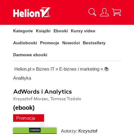
Kategorie
Książki
Ebooki
Kursy video
Audiobooki
Promocje
Nowości
Bestsellery
Darmowe ebooki
Helion.pl
»
Biznes IT
»
E-biznes i marketing
»
📚
Analityka
AdWords i Analytics
Krzysztof Marzec, Tomasz Trzósło
(ebook)
Promocja
Autorzy:
Krzysztof