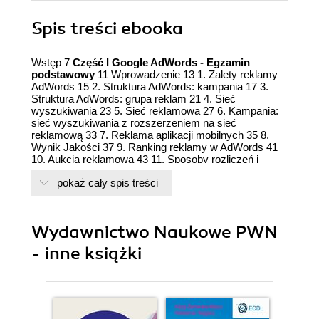
Spis treści
ebooka
Wstęp 7
Część I Google AdWords - Egzamin
podstawowy
11 Wprowadzenie 13 1. Zalety reklamy
AdWords 15 2. Struktura AdWords: kampania 17 3.
Struktura AdWords: grupa reklam 21 4. Sieć
wyszukiwania 23 5. Sieć reklamowa 27 6. Kampania:
sieć wyszukiwania z rozszerzeniem na sieć
reklamową 33 7. Reklama aplikacji mobilnych 35 8.
Wynik Jakości 37 9. Ranking reklamy w AdWords 41
10. Aukcja reklamowa 43 11. Sposoby rozliczeń i
strategie ustalania stawek 45 12. Dostosowanie
pokaż cały spis treści
stawek 49 13. Kierowanie na język i lokalizację 53 14.
Wpływ Google AdWords na bezpłatne wyniki
wyszukiwania 57 15. Remarketing 59 16. Dodatkowe
narzędzia 61 17. Budżet dzienny 63 18. Przyspieszone
Wydawnictwo Naukowe PWN
i standardowe wyświetlenie reklam 65 19. Reklamy i
rozszerzenia reklam 67 20. Strony docelowe 71 21.
- inne książki
Słowa kluczowe 73 22. Podstawy optymalizacji i
analizy kampanii 77 23. Konwersje 81 24. Praca z
wieloma klientami 85 25. Edytor AdWords 87
Podsumowanie 89
Część II Google AdWords -
Egzamin zaawansowany
91 Wprowadzenie 93 1.
Google AdWords - założenia 95 2. Typy reklam