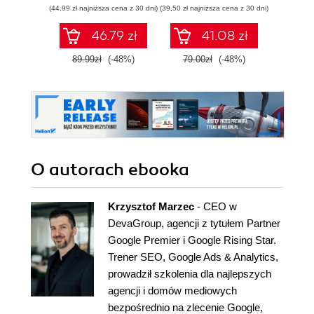
(44,99 zł najniższa cena z 30 dni)
(39,50 zł najniższa cena z 30 dni)
(89,50 zł naj
potencjał
46.79 zł
41.08 zł
89.99zł
(-48%)
79.00zł
(-48%)
179.0
O autorach
ebooka
Krzysztof Marzec
- CEO w
DevaGroup, agencji z tytułem Partner
Google Premier i Google Rising Star.
Trener SEO, Google Ads & Analytics,
prowadził szkolenia dla najlepszych
agencji i domów mediowych
bezpośrednio na zlecenie Google,