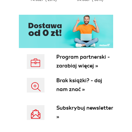
Dodatkowe elementy systemu rozszerzające
możliwości Analytics 273 Zakończenie Analytics 275
Podsumowanie 277 Odpowiedzi do testów
Program partnerski -
zarabiaj więcej »
Brak książki? - daj
nam znać »
Subskrybuj newsletter
»