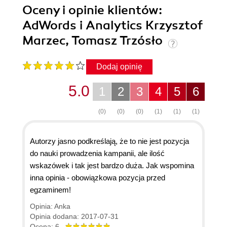
Oceny i opinie klientów:
AdWords i Analytics Krzysztof
Marzec, Tomasz Trzósło
Dodaj opinię
5.0
1
2
3
4
5
6
(0)
(0)
(0)
(1)
(1)
(1)
Autorzy jasno podkreślają, że to nie jest pozycja
do nauki prowadzenia kampanii, ale ilość
wskazówek i tak jest bardzo duża. Jak wspomina
inna opinia - obowiązkowa pozycja przed
egzaminem!
Opinia: Anka
Opinia dodana: 2017-07-31
Ocena: 6