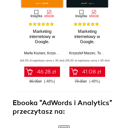
książka
ebook
książka
ebook
ksią
Marketing
Marketing
Biblia 
internetowy w
internetowy w
Google.
Google.
Robert 
Pozycjonowanie,
Pozycjonowanie,
Ads & Google
Ads & Analytics dla
Marta Koziarz
,
Krzysztof Marzec
Krzysztof Marzec
,
Tomasz Trzósło
,
Tomasz Trzósło
Analytics 4 dla
biznesu, e-
(44,50 zł najniższa cena z 30 dni)
(39,50 zł najniższa cena z 30 dni)
(84,50 zł naj
biznesu, e-
commerce,
commerce,
marketerów
46.28 zł
41.08 zł
marketerów.
Wydanie II
89.00zł
(-48%)
79.00zł
(-48%)
169.0
zaktualizowane i
rozszerzone
Ebooka
"AdWords i Analytics"
przeczytasz na: