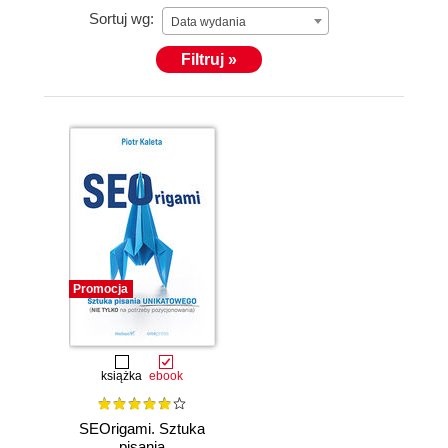
Sortuj wg:
Data wydania
Filtruj »
Promocja
książka
ebook
SEOrigami. Sztuka
pisania