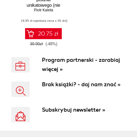
unikatowego (nie
tylko na potrzeby
Piotr Kaleta
pozycjonowania)
(19,95 zł najniższa cena z 30 dni)
20.75 zł
39.90zł
(-48%)
Program partnerski - zarabiaj
więcej »
Brak książki? - daj nam znać »
Subskrybuj newsletter »