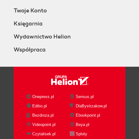
Twoje Konto
Księgarnia
Wydawnictwo Helion
Współpraca
Onepress.pl
Sensus.pl
Editio.pl
DlaBystrzakow.pl
Bezdroza.pl
Ebookpoint.pl
Videopoint.pl
Beya.pl
Czytalisek.pl
Sploty