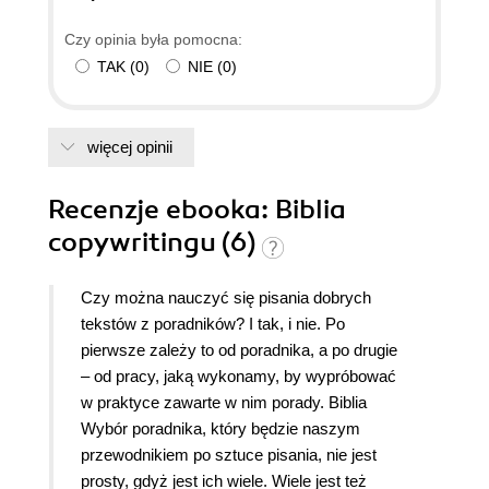
głowę, nastawi ją na nowy właściwy kurs jakim są
Czy opinia była pomocna:
teksty sprzedażowe - skuteczne teksty
TAK
(
0
)
NIE
(
0
)
sprzedażowe i praca nad nimi. Praca to jest
właściwa definicja tej książki. Tak więc jeśli
szukasz czegoś "do poczytania" to źle trafiłeś.
więcej opinii
Recenzje
ebooka
: Biblia
copywritingu (6)
Czy można nauczyć się pisania dobrych
tekstów z poradników? I tak, i nie. Po
pierwsze zależy to od poradnika, a po drugie
– od pracy, jaką wykonamy, by wypróbować
w praktyce zawarte w nim porady. Biblia
Wybór poradnika, który będzie naszym
przewodnikiem po sztuce pisania, nie jest
prosty, gdyż jest ich wiele. Wiele jest też