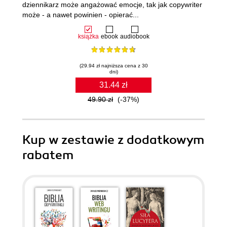
dziennikarz może angażować emocje, tak jak copywriter
może - a nawet powinien - opierać...
książka
ebook
audiobook
(29.94 zł najniższa cena z 30
dni)
31.44 zł
49.90 zł
(-37%)
Kup w zestawie z dodatkowym
rabatem