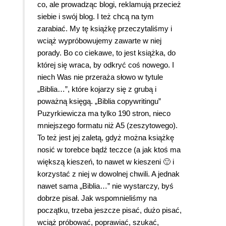
co, ale prowadząc blogi, reklamują przecież
siebie i swój blog. I też chcą na tym
zarabiać. My tę książkę przeczytaliśmy i
wciąż wypróbowujemy zawarte w niej
porady. Bo co ciekawe, to jest książka, do
której się wraca, by odkryć coś nowego. I
niech Was nie przeraża słowo w tytule
„Biblia…”, które kojarzy się z grubą i
poważną księgą. „Biblia copywritingu”
Puzyrkiewicza ma tylko 190 stron, nieco
mniejszego formatu niż A5 (zeszytowego).
To też jest jej zaletą, gdyż można książkę
nosić w torebce bądź teczce (a jak ktoś ma
większą kieszeń, to nawet w kieszeni 🙂 i
korzystać z niej w dowolnej chwili. A jednak
nawet sama „Biblia…” nie wystarczy, byś
dobrze pisał. Jak wspomnieliśmy na
początku, trzeba jeszcze pisać, dużo pisać,
wciąż próbować, poprawiać, szukać,