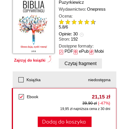
Puzyrkiewicz
Wydawnictwo:
Onepress
Ocena:
5.8
/
6
Opinie:
30
Stron:
192
Dostępne formaty:
PDF
ePub
Mobi
Zajrzyj do książki
Czytaj fragment
Książka
niedostępna
21,15 zł
Ebook
39,90 zł
(-47%)
19,95 zł najniższa cena z 30 dni
Dodaj do koszyka