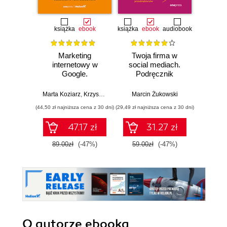
książka
ebook
książka
ebook
audiobook
książka
e
Marketing
Twoja firma w
UX wr
internetowy w
social mediach.
j
Google.
Podręcznik
pr
Pozycjonowanie,
marketingu
cy
Ads & Google
internetowego dla
Marta Koziarz
,
Krzysztof Marzec
,
Marcin Żukowski
Tomasz Trzósło
Wojciec
Analytics 4 dla
małych i średnich
(44,50 zł najniższa cena z 30 dni)
(29,49 zł najniższa cena z 30 dni)
(39,50 zł naj
biznesu, e-
przedsiębiorstw.
commerce,
Wydanie IV
47.17 zł
31.27 zł
marketerów.
poszerzone
Wydanie II
89.00zł
(-47%)
59.00zł
(-47%)
79.0
zaktualizowane i
rozszerzone
O autorze
ebooka