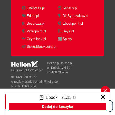
3.3. Trzy zasady Puzyrkiewicza
1. Odchudzanie
Onepress.pl
Sensus.pl
2. Sterydy dla zdań
Editio.pl
DlaBystrzakow.pl
3. Zmysłowe obrazy
Bezdroza.pl
Ebookpoint.pl
Podsumowanie
CO DALEJ? Jak rozwijać te umiejętności?
Videopoint.pl
Beya.pl
Czytalisek.pl
Sploty
Biblio.Ebookpoint.pl
Helion.pl sp. z o.o.
ul. Kościuszki 1c
© Helion.pl 1991-2026
44-100 Gliwice
tel. (32) 230-98-63
e-mail:
[wyświetl email]@helion.pl
NIP: 6312636254
Regon: 241989027
Ebook
21,15 zł
Designed with ♥ by
Tonik.pl
Dodaj do koszyka
Pełna wersja strony »