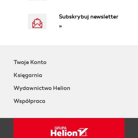
2.1. Bullet points
2.2. Interaktywna struktura tekstu
Subskrybuj newsletter
2.3. Szablon tekstu
»
2.4. Długość ma znaczenie
2.5. Nagłóweczku, powiedz przecie
Poziom K0. Czego ode mnie
chcesz?
Poziom K1. Powiedz mi coś o tym
Twoje Konto
Poziom K2. Powiedz, co tam masz
dla mnie?
Księgarnia
Poziom K3. Dziękuję, już mam
Poziom K4. Co dalej?
Wydawnictwo Helion
Poziom K5. Co nowego?
Współpraca
2.6. Zamknij sprzedaż
3. Trzeci kapelusz. Od półproduktu do
świetnego tekstu
3.1. Lista kontrolna (pytania klientów)
3.2. 7D/HD