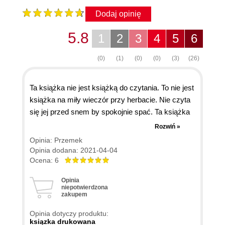
Dodaj opinię
5.8
1
2
3
4
5
6
(0)
(1)
(0)
(0)
(3)
(26)
Ta książka nie jest książką do czytania. To nie jest
książka na miły wieczór przy herbacie. Nie czyta
się jej przed snem by spokojnie spać. Ta książka
to uderzenie adrenaliny podczas sprintu, to
Rozwiń »
porażenie prądem w najczulszą część nas czyli
Opinia: Przemek
Ego. To gotowy przepis jak działać. Czytanie to
Opinia dodana: 2021-04-04
tylko część tego co oferuje ta książka. To
Ocena: 6
podręcznik w którym jest gotowy zestaw ćwiczeń.
Opinia
Ta książka zmusi cię do działania. Dzięki niej
niepotwierdzona
zakupem
zrozumiesz, że aby zostać copywiterem trzeba
wyjść ze strefy komfortu i zmierzyć się z
Opinia dotyczy produktu:
własnymi ograniczeniami. Ta książka uwolni twoją
ksiązka drukowana