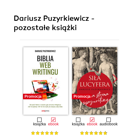
Dariusz Puzyrkiewicz -
pozostałe książki
Promocja
Promocja
Promocj
książka
ebook
książka
ebook
audiobook
książka
e