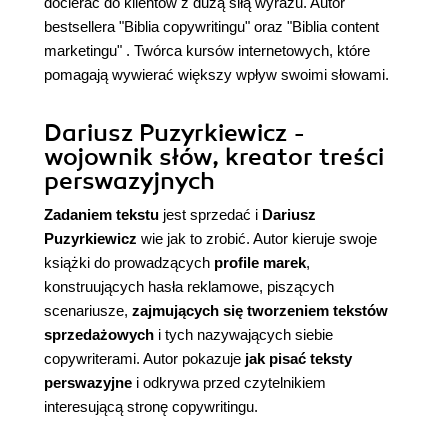
docierać do klientów z dużą siłą wyrazu. Autor
bestsellera "
Biblia copywritingu
" oraz "
Biblia content
marketingu
" . Twórca kursów internetowych, które
pomagają wywierać większy wpływ swoimi słowami.
Dariusz Puzyrkiewicz -
wojownik słów, kreator treści
perswazyjnych
Zadaniem tekstu
jest sprzedać i
Dariusz
Puzyrkiewicz
wie jak to zrobić. Autor kieruje swoje
książki do prowadzących
profile marek
,
konstruujących hasła reklamowe, piszących
scenariusze,
zajmujących się tworzeniem tekstów
sprzedażowych
i tych nazywających siebie
copywriterami. Autor pokazuje
jak pisać teksty
perswazyjne
i odkrywa przed czytelnikiem
interesującą stronę copywritingu.