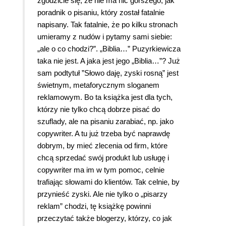
zgodzicie się, że nie ma nic gorszego, jak
poradnik o pisaniu, który został fatalnie
napisany. Tak fatalnie, że po kilku stronach
umieramy z nudów i pytamy sami siebie:
„ale o co chodzi?”. „Biblia…” Puzyrkiewicza
taka nie jest. A jaka jest jego „Biblia…”? Już
sam podtytuł ”Słowo daję, zyski rosną” jest
świetnym, metaforycznym sloganem
reklamowym. Bo ta książka jest dla tych,
którzy nie tylko chcą dobrze pisać do
szuflady, ale na pisaniu zarabiać, np. jako
copywriter. A tu już trzeba być naprawdę
dobrym, by mieć zlecenia od firm, które
chcą sprzedać swój produkt lub usługę i
copywriter ma im w tym pomoc, celnie
trafiając słowami do klientów. Tak celnie, by
przynieść zyski. Ale nie tylko o „pisarzy
reklam” chodzi, tę książkę powinni
przeczytać także blogerzy, którzy, co jak