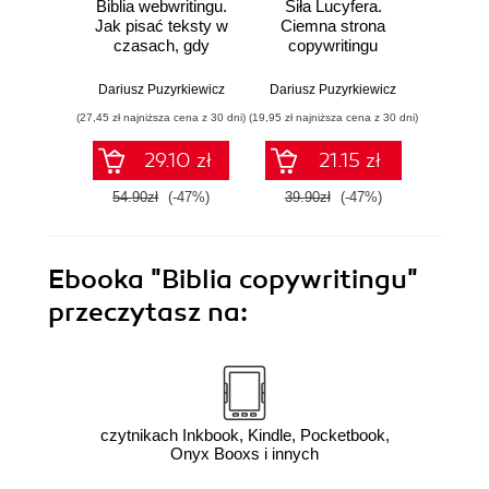
Biblia webwritingu.
Siła Lucyfera.
Biblia 
Jak pisać teksty w
Ciemna strona
Wy
czasach, gdy
copywritingu
pos
sztuczna
inteligencja robi to
Dariusz Puzyrkiewicz
Dariusz Puzyrkiewicz
Dariusz
szybciej i nikt ich
(27,45 zł najniższa cena z 30 dni)
(19,95 zł najniższa cena z 30 dni)
(24,95 zł naj
nie czyta, bo
wszyscy wolą
29.10 zł
21.15 zł
wideo
54.90zł
(-47%)
39.90zł
(-47%)
49.9
Ebooka
"Biblia copywritingu"
przeczytasz na:
czytnikach Inkbook, Kindle, Pocketbook,
Onyx Booxs i innych