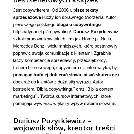
bestsellerowych książek
Jest copywriterem. Od 2006 r.
pisze teksty
sprzedażowe
i uczy ich sprawnego tworzenia. Autor
pierwszego polskiego
bloga o copywritingu
https://dynanet.pl/copywriting/.
Dariusz Puzyrkiewicz
szkolił pracowników takich firm jak Home.pl, Netia,
Mercedes Benz i wielu mniejszych, które postanowiły
poprawić swoją komunikację z klientami. Zgrabnie
łączy kompetencje sprzedawcy, przedsiębiorcy,
trenera biznesowego, copywritera i… informatyka, by
pomagać trafniej dobierać słowa
,
pisać skuteczne
i
docierać do klientów z dużą siłą wyrazu. Autor
bestsellera "
Biblia copywritingu
" oraz "
Biblia content
marketingu
" . Twórca kursów internetowych, które
pomagają wywierać większy wpływ swoimi słowami.
Dariusz Puzyrkiewicz -
wojownik słów, kreator treści