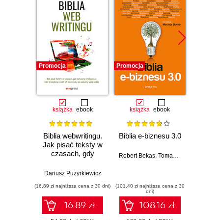
Promocja
Promocja
Promocj
książka
ebook
książka
ebook
książka
e
Biblia webwritingu.
Biblia e-biznesu 3.0
Biblia 
Jak pisać teksty w
Wy
czasach, gdy
pos
Robert Bekas
,
Tomasz Burcon
,
Andrze
sztuczna
inteligencja robi to
Dariusz Puzyrkiewicz
Dariusz
szybciej i nikt ich
(16,89 zł najniższa cena z 30 dni)
(101,40 zł najniższa cena z 30
(29,94 zł naj
nie czyta, bo
dni)
wszyscy wolą
16.89 zł
108.16 zł
wideo