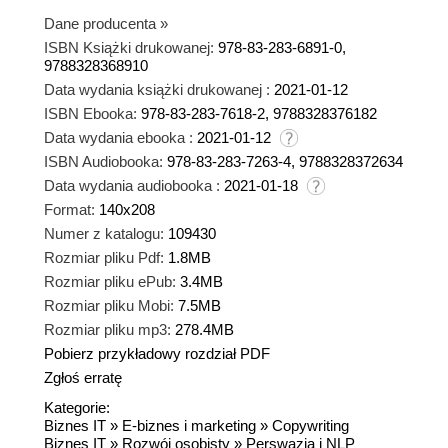
Dane producenta
»
ISBN Książki drukowanej:
978-83-283-6891-0,
9788328368910
Data wydania książki drukowanej :
2021-01-12
ISBN Ebooka:
978-83-283-7618-2, 9788328376182
Data wydania ebooka :
2021-01-12
ISBN Audiobooka:
978-83-283-7263-4, 9788328372634
Data wydania audiobooka :
2021-01-18
Format:
140x208
Numer z katalogu:
109430
Rozmiar pliku Pdf:
1.8MB
Rozmiar pliku ePub:
3.4MB
Rozmiar pliku Mobi:
7.5MB
Rozmiar pliku mp3:
278.4MB
Pobierz przykładowy rozdział PDF
Zgłoś erratę
Kategorie:
Biznes IT
»
E-biznes i marketing
»
Copywriting
Biznes IT
»
Rozwój osobisty
»
Perswazja i NLP