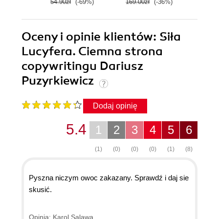
54.90zł
(-69%)
169.00zł
(-36%)
49.9
Oceny i opinie klientów: Siła
Lucyfera. Ciemna strona
copywritingu Dariusz
Puzyrkiewicz
Dodaj opinię
5.4
1
2
3
4
5
6
(1)
(0)
(0)
(0)
(1)
(8)
Pyszna niczym owoc zakazany. Sprawdź i daj sie
skusić.
Opinia: Karol Salawa