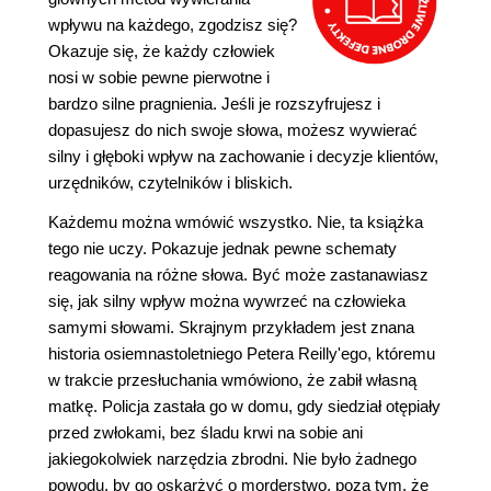
wpływu na każdego, zgodzisz się?
Okazuje się, że każdy człowiek
nosi w sobie pewne pierwotne i
bardzo silne pragnienia. Jeśli je rozszyfrujesz i
dopasujesz do nich swoje słowa, możesz wywierać
silny i głęboki wpływ na zachowanie i decyzje klientów,
urzędników, czytelników i bliskich.
Każdemu można wmówić wszystko. Nie, ta książka
tego nie uczy. Pokazuje jednak pewne schematy
reagowania na różne słowa. Być może zastanawiasz
się, jak silny wpływ można wywrzeć na człowieka
samymi słowami. Skrajnym przykładem jest znana
historia osiemnastoletniego Petera Reilly'ego, któremu
w trakcie przesłuchania wmówiono, że zabił własną
matkę. Policja zastała go w domu, gdy siedział otępiały
przed zwłokami, bez śladu krwi na sobie ani
jakiegokolwiek narzędzia zbrodni. Nie było żadnego
powodu, by go oskarżyć o morderstwo, poza tym, że