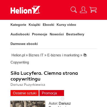
Kategorie
Książki
Ebooki
Kursy video
Audiobooki
Promocje
Nowości
Bestsellery
Darmowe ebooki
Helion.pl
»
Biznes IT
»
E-biznes i marketing
»
📚
Copywriting
Siła Lucyfera. Ciemna strona
copywritingu
Dariusz Puzyrkiewicz
Ostatnie sztuki
Promocja
Autor:
Dariusz