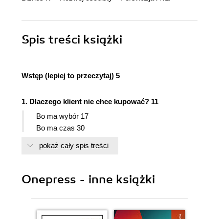
Spis treści
książki
Wstęp (lepiej to przeczytaj) 5
1. Dlaczego klient nie chce kupować? 11
Bo ma wybór 17
Bo ma czas 30
Bo chce wszystkiego na raz 42
pokaż cały spis treści
Bo nie widzi wartości 57
Bo to nie dla niego 61
Bo nie piszesz prawdy o produkcie 64
Onepress - inne książki
Bo jest mu za dobrze 69
Bo Ci nie ufa (i ma rację) 79
Bo nie czuje wobec Ciebie żadnego zobowiązania