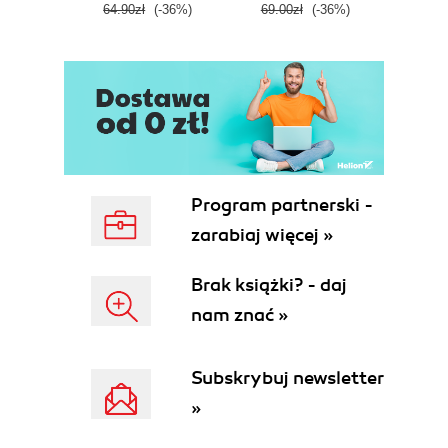
7. Strategia kuszenia 167
64.90zł
(-36%)
69.00zł
(-36%)
59.9
8. To nie koniec 173
Program partnerski -
zarabiaj więcej »
Brak książki? - daj
nam znać »
Subskrybuj newsletter
»