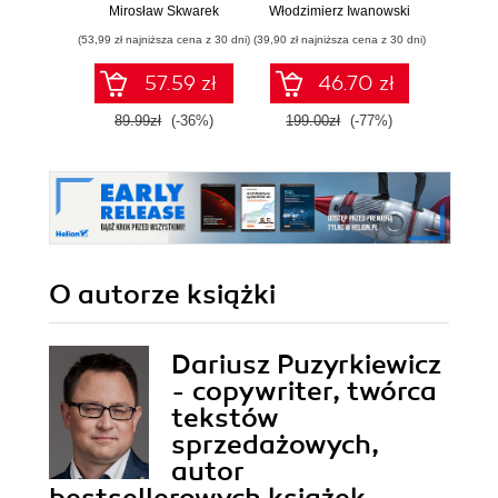
maksymalnie
strategie
Ads 
Mirosław Skwarek
Włodzimierz Iwanowski
Marta Ko
wykorzystać swój
inwestycyjne
Analy
(53,99 zł najniższa cena z 30 dni)
(39,90 zł najniższa cena z 30 dni)
(53,40 zł naj
potencjał
biz
co
57.59 zł
46.70 zł
mar
Wy
89.99zł
(-36%)
199.00zł
(-77%)
89.0
zaktu
roz
O autorze
książki
Dariusz Puzyrkiewicz
- copywriter, twórca
tekstów
sprzedażowych,
autor