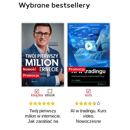
Wybrane bestsellery
Nowość
Promocja
Promocj
Promocja
książka
ebook
kurs
ksią
Twój pierwszy
AI w tradingu. Kurs
Ma
milion w internecie.
video.
inte
Jak zarabiać na
Nowoczesne
G
wiedzy i
narzędzia i
Pozyc