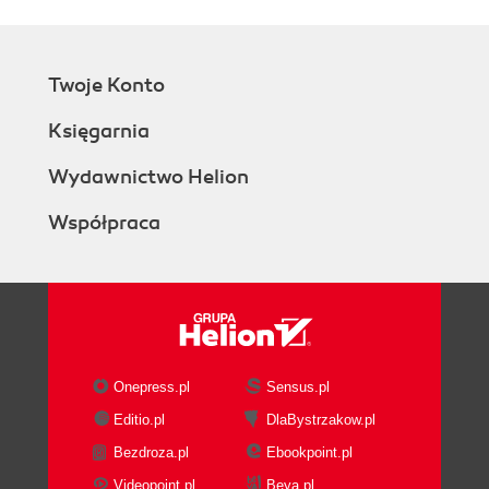
Twoje Konto
Księgarnia
Wydawnictwo Helion
Współpraca
Onepress.pl
Sensus.pl
Editio.pl
DlaBystrzakow.pl
Bezdroza.pl
Ebookpoint.pl
Videopoint.pl
Beya.pl