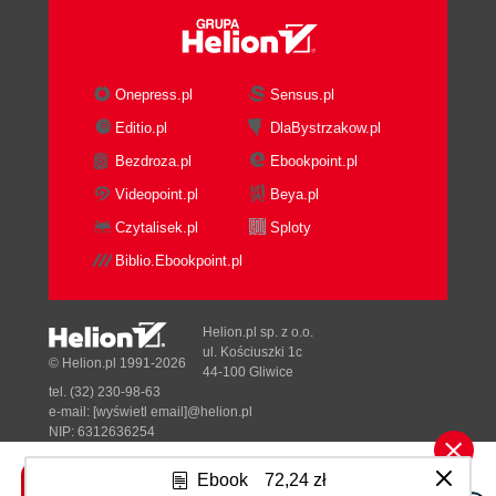
Onepress.pl
Sensus.pl
Editio.pl
DlaBystrzakow.pl
Bezdroza.pl
Ebookpoint.pl
Videopoint.pl
Beya.pl
Czytalisek.pl
Sploty
Biblio.Ebookpoint.pl
Helion.pl sp. z o.o.
ul. Kościuszki 1c
© Helion.pl 1991-2026
44-100 Gliwice
tel. (32) 230-98-63
e-mail:
[wyświetl email]@helion.pl
NIP: 6312636254
Regon: 241989027
Ebook
72,24 zł
Designed with ♥ by
Tonik.pl