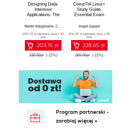
Designing Data-
CompTIA Linux+
Video
Intensive
Study Guide.
with 
Applications. The
Essential Exam
with
Big Ideas Behind
Prep
Trans
Reliable, Scalable,
Mu
Martin Kleppmann
,
Chris Riccomini
Angel Sayani
Jose
and Maintainable
L
(203,15 zł najniższa cena z 30
(211,65 zł najniższa cena z 30
(211,65 zł 
Systems. 2nd
dni)
dni)
Edition
203.15 zł
228.65 zł
239.00zł
(-15%)
269.00zł
(-15%)
269.0
Program partnerski -
zarabiaj więcej »