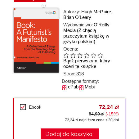
Autorzy:
Hugh McGuire
,
Brian O'Leary
Wydawnictwo:
O'Reilly
Media
(Z chęcią
przeczytam książkę w
języku polskim)
Ocena:
Bądź pierwszym, który
oceni tę książkę
Stron:
318
Dostępne formaty:
ePub
Mobi
72,24 zł
Ebook
84,99 zł
(-15%)
72,24 zł najniższa cena z 30 dni
Dodaj do koszyka