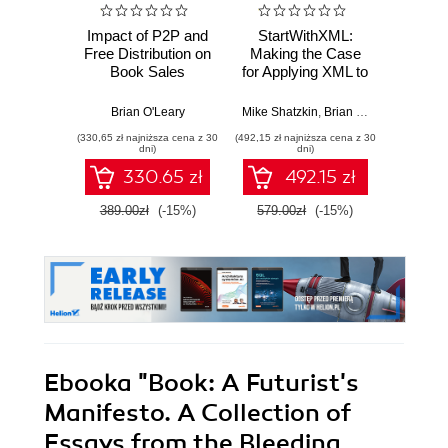
Impact of P2P and
StartWithXML:
Twój
Free Distribution on
Making the Case
milion 
Book Sales
for Applying XML to
Jak z
a Publishing
w
Workflow
mak
Brian O'Leary
Mike Shatzkin
,
Brian O'Leary
,
Laura 
Miros
wykorz
(330,65 zł najniższa cena z 30
(492,15 zł najniższa cena z 30
(44,99 zł naj
po
dni)
dni)
330.65 zł
492.15 zł
389.00zł
(-15%)
579.00zł
(-15%)
89.9
Ebooka
"Book: A Futurist's
Manifesto. A Collection of
Essays from the Bleeding