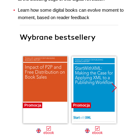
Learn how some digital books can evolve moment to
moment, based on reader feedback
Wybrane bestsellery
Promocja
Promocja
Nowość
Promocj
ebook
ebook
ksią