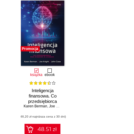
Promocja
książka
ebook
Inteligencja
finansowa. Co
przedsiębiorca
Karen Berman
musi wiedzieć o
,
Joe Knight
,
John Case
liczbach
(46,20 zł najniższa cena z 30 dni)
48.51 zł