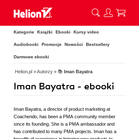
Kategorie
Książki
Ebooki
Kursy video
Audiobooki
Promocje
Nowości
Bestsellery
Darmowe ebooki
Helion.pl
» Autorzy
» 📚
Iman Bayatra
Iman Bayatra - ebooki
Iman Bayatra, a director of product marketing at
Coachendo, has been a PMA community member
since its founding. She is a PMA ambassador and
has contributed to many PMA projects. Iman has a
breadth of experience in bringing new products to