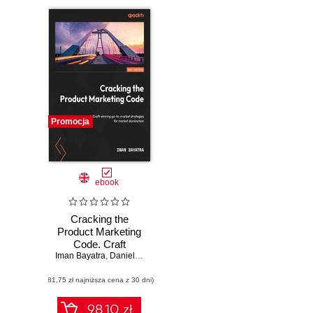
Promocja
ebook
Cracking the
Product Marketing
Code. Craft
Iman Bayatra
winning go-to-
,
Daniel Kuperman
market strategies
(81,75 zł najniższa cena z 30 dni)
for market
domination
98.10 zł