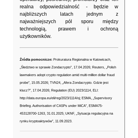
realna odpowiedzialność - będzie w
najbliższych latach jednym z
najważniejszych pól sporu między
technologią, prawem i ochroną
użytkowników.
Źródła pomocnicze:
Prokuratura Regionalna w Katowicach,
„Śledztwo w sprawie Zondacrypto”, 17.04.2026; Reuters, „Polish
lawmakers adopt crypto regulation amid multi-million dollar fraud
probe”, 15.05.2026; TVN24, „Afera Zondacrypto. Gdzie jest
klucz?”, 17.04.2026; Regulation (EU) 2023/1114, ELI:
http://data.europa.eu/eli/reg/2023/1114/oj; ESMA, „Supervisory
Briefing. Authorisation of CASPs under MiCA”, ESMA75-
453128700-1263, 31.01.2025; UKNF, „Sytuacja regulacyjna na
rynku kryptoaktywów”, 11.09.2023.