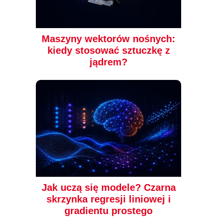
Maszyny wektorów nośnych:
kiedy stosować sztuczkę z
jądrem?
Jak uczą się modele? Czarna
skrzynka regresji liniowej i
gradientu prostego