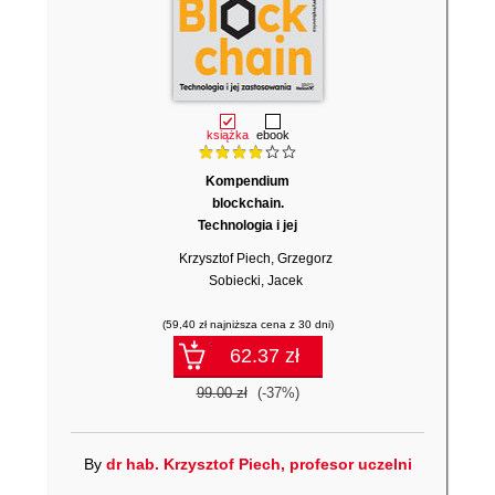
książka
ebook
Kompendium
blockchain.
Technologia i jej
zastosowania
Krzysztof Piech
,
Grzegorz
Sobiecki
,
Jacek
Wytrębowicz
(59,40 zł najniższa cena z 30 dni)
62.37 zł
99.00 zł
(-37%)
By
dr hab. Krzysztof Piech, profesor uczelni