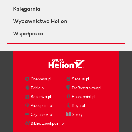
Księgarnia
Wydawnictwo Helion
Współpraca
Onepress.pl
Sensus.pl
Editio.pl
DlaBystrzakow.pl
Bezdroza.pl
Ebookpoint.pl
Videopoint.pl
Beya.pl
Czytalisek.pl
Sploty
Biblio.Ebookpoint.pl