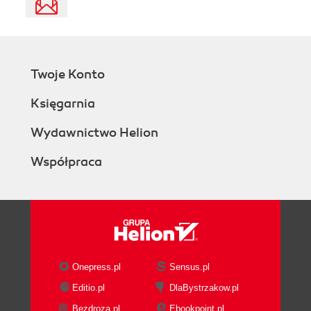
Twoje Konto
Księgarnia
Wydawnictwo Helion
Współpraca
Onepress.pl
Sensus.pl
Editio.pl
DlaBystrzakow.pl
Bezdroza.pl
Ebookpoint.pl