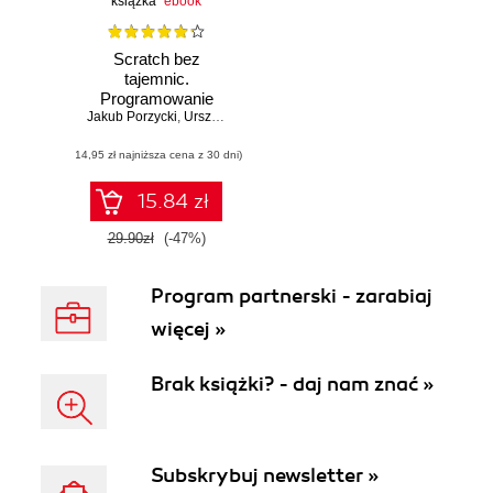
książka
ebook
Scratch bez
tajemnic.
Programowanie
Jakub Porzycki
gier od podstaw
,
Urszula Łukasik
(14,95 zł najniższa cena z 30 dni)
15.84 zł
29.90zł
(-47%)
Program partnerski - zarabiaj
więcej »
Brak książki? - daj nam znać »
Subskrybuj newsletter »