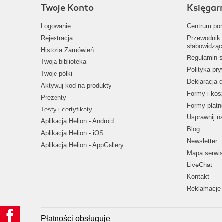
Twoje Konto
Księgar
Logowanie
Centrum po
Rejestracja
Przewodnik 
słabowidząc
Historia Zamówień
Regulamin s
Twoja biblioteka
Polityka pr
Twoje półki
Deklaracja 
Aktywuj kod na produkty
Formy i kos
Prezenty
Formy płatn
Testy i certyfikaty
Usprawnij 
Aplikacja Helion - Android
Blog
Aplikacja Helion - iOS
Newsletter
Aplikacja Helion - AppGallery
Mapa serwi
LiveChat
Kontakt
Reklamacje 
Płatności obsługuje: