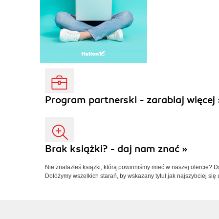
Program partnerski - zarabiaj więcej 
Brak książki? - daj nam znać »
Nie znalazłeś książki, którą powinniśmy mieć w naszej ofercie? 
Dołożymy wszelkich starań, by wskazany tytuł jak najszybciej się 