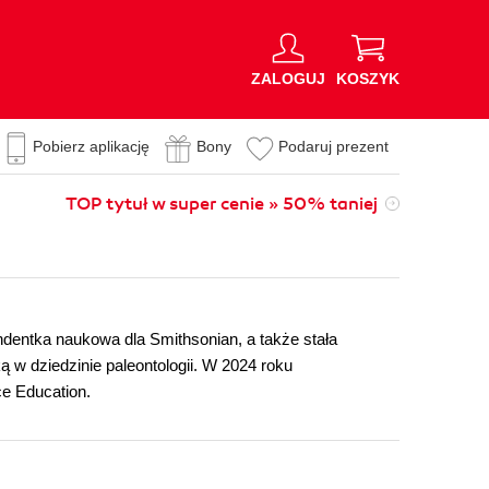
ZALOGUJ
KOSZYK
Pobierz aplikację
Bony
Podaruj prezent
TOP tytuł w super cenie » 50% taniej
dentka naukowa dla Smithsonian, a także stała
 w dziedzinie paleontologii. W 2024 roku
ce Education.