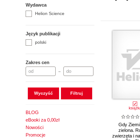
Wydawca
Helion Science
Język publikacji
polski
Zakres cen
–
Wyczyść
książk
BLOG
eBooki za 0,00zł
Gdy Ziemi
Nowości
zielona. Ro
Promocje
zwierzęta i n