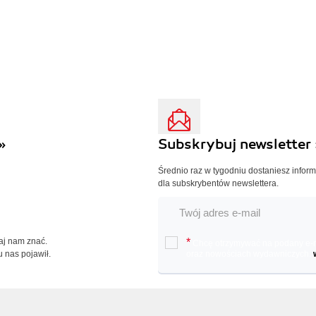
»
Subskrybuj newsletter 
Średnio raz w tygodniu dostaniesz infor
dla subskrybentów newslettera.
Daj nam znać.
*
Chcę otrzymywać na podany e-ma
u nas pojawił.
oraz nowościach wydawniczych.