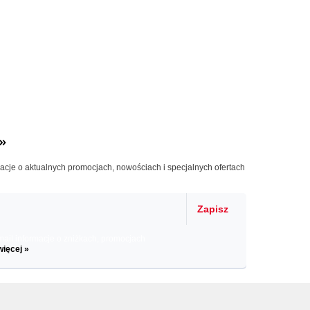
»
macje o aktualnych promocjach, nowościach i specjalnych ofertach
Zapisz
il informacje o zniżkach, promocjach
więcej »