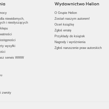
nia
Wydawnictwo Helion
mocy
O Grupie Helion
dla niewidomych,
Zostań naszym autorem!
ych i niesłyszących
Oceń książkę
klepu
Zgłoś erratę
ywatności
Przykłady do książek
dostępności
Nagrody i wyróżnienia
zty wysyłki
Zgłoś naruszenie praw autorskich
ości
nasz serwis WWW
su
i zwroty