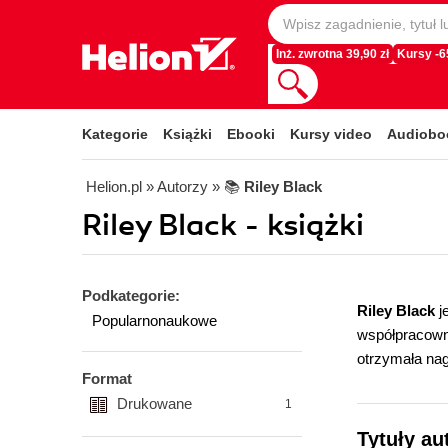
Inż. zwrotna 39,90 zł
Kursy -
Kategorie
Książki
Ebooki
Kursy video
Audiobo
Helion.pl
» Autorzy
» 📚
Riley Black
Riley Black - książki
Podkategorie:
Riley Black
j
Popularnonaukowe
współpracowni
otrzymała nag
Format
Drukowane
1
Tytuły au