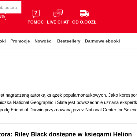
65%
POMOC
LIVE CHAT
OD O,OOZŁ
oki
Promocje
Nowości
Bestsellery
Darmowe ebooki
est nagradzaną autorką książek popularnonaukowych. Jako korespon
czka National Geographic i Slate jest powszechnie uznaną ekspertką
rodę Friend of Darwin przyznawaną przez National Center for Scien
tora: Riley Black dostępne w księgarni Helion