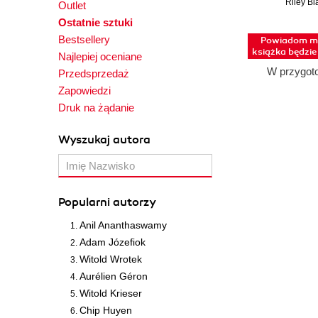
historia miłos
Riley Bl
Outlet
Ostatnie sztuki
Bestsellery
Powiadom mn
książka będzi
Najlepiej oceniane
W przygot
Przedsprzedaż
Zapowiedzi
Druk na żądanie
Wyszukaj autora
Popularni autorzy
Anil Ananthaswamy
Adam Józefiok
Witold Wrotek
Aurélien Géron
Witold Krieser
Chip Huyen